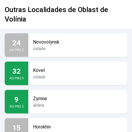
Outras Localidades de Oblast de
Volínia
24
Novovolynsk
cidade
AQI PM2.5
32
Kovel
cidade
AQI PM2.5
9
Zymne
aldeia
AQI PM2.5
15
Horokhiv