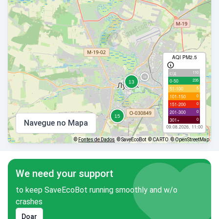
AQI PM2.5
110
с/д
235
0-50
5
51-100
0
101-150
0
151-200
0
201-300
0
301+
Navegue no Mapa
09.08.2026, 11:00
©
Fontes de Dados
© SaveEcoBot
© CARTO
© OpenStreetMap
We need your support
to keep SaveEcoBot running smoothly and w/o
crashes
Doar