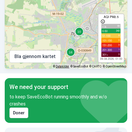
AQI PM2.5
99
с/д
242
0-50
8
51-100
0
101-150
0
151-200
1
201-300
0
301+
Bla gjennom kartet
09.08.2026, 01:00
©
Datakilder
© SaveEcoBot
© CARTO
© OpenStreetMap
We need your support
to keep SaveEcoBot running smoothly and w/o
crashes
Doner