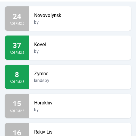
24
Novovolynsk
by
AQI PM2.5
37
Kovel
by
AQI PM2.5
8
Zymne
landsby
AQI PM2.5
15
Horokhiv
by
AQI PM2.5
16
Rakiv Lis