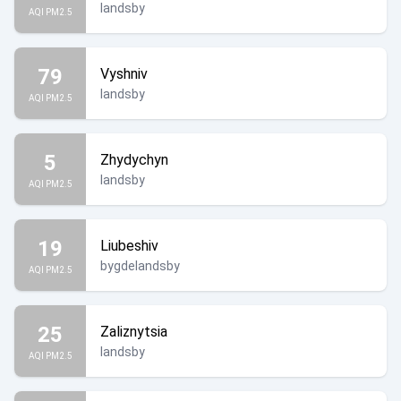
landsby
AQI PM2.5
79
Vyshniv
landsby
AQI PM2.5
5
Zhydychyn
landsby
AQI PM2.5
19
Liubeshiv
bygdelandsby
AQI PM2.5
25
Zaliznytsia
landsby
AQI PM2.5