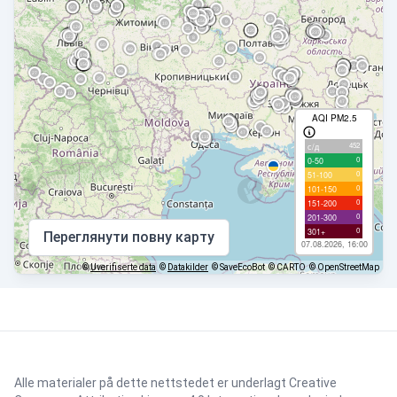
AQI PM2.5
452
с/д
0
0-50
0
51-100
0
101-150
0
151-200
0
201-300
0
301+
Переглянути повну карту
07.08.2026, 16:00
©
Uverifiserte data
©
Datakilder
© SaveEcoBot
© CARTO
© OpenStreetMap
Alle materialer på dette nettstedet er underlagt
Creative