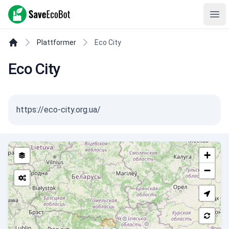
SaveEcoBot
Ope
Plattformer
Eco City
Eco City
https://eco-city.org.ua/
+
−