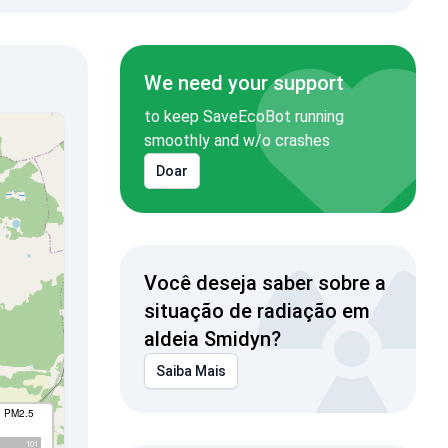
We need your support
to keep SaveEcoBot running
smoothly and w/o crashes
Doar
Você deseja saber sobre a
situação de radiação em
aldeia Smidyn?
Saiba Mais
I PM2.5
101