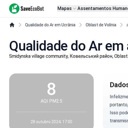
SaveEcoBot
Mapas
Assentamentos Human
Qualidade do Ar em Ucrânia
Oblast de Volínia
Qualidade do Ar em 
Smidynska village community, Ковельський район, Oblast 
8
Dados
Infelizm
AQI PM2.5
portanto,
Isso pod
transmis
28 outubro 2024, 17:00