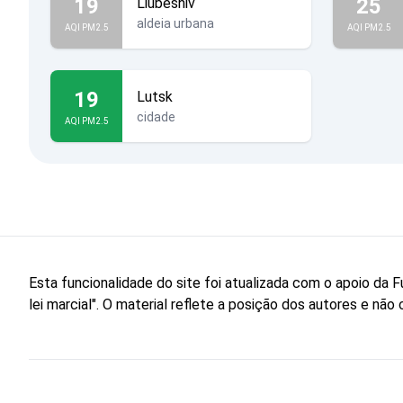
19
25
Liubeshiv
aldeia urbana
AQI PM2.5
AQI PM2.5
19
Lutsk
cidade
AQI PM2.5
Esta funcionalidade do site foi atualizada com o apoio d
lei marcial". O material reflete a posição dos autores e n