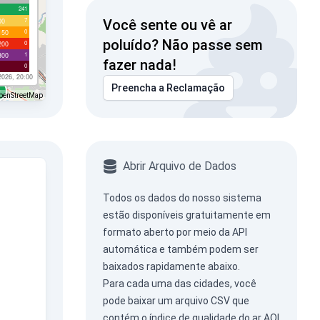
241
7
00
Você sente ou vê ar
0
150
poluído? Não passe sem
0
200
1
300
fazer nada!
0
2026, 20:00
Preencha a Reclamação
penStreetMap
Abrir Arquivo de Dados
Todos os dados do nosso sistema
estão disponíveis gratuitamente em
formato aberto por meio da
API
automática
e também podem ser
baixados rapidamente abaixo.
Para cada uma das cidades, você
pode baixar um arquivo CSV que
contém o índice de qualidade do ar AQI