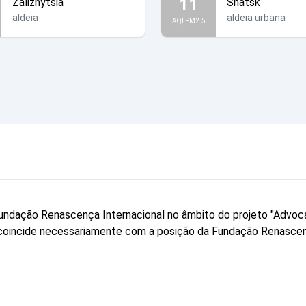
11
Zaliznytsia
Shatsk
aldeia
aldeia urbana
AQI PM2.5
a Fundação Renascença Internacional no âmbito do projeto "Advo
ão coincide necessariamente com a posição da Fundação Renascen