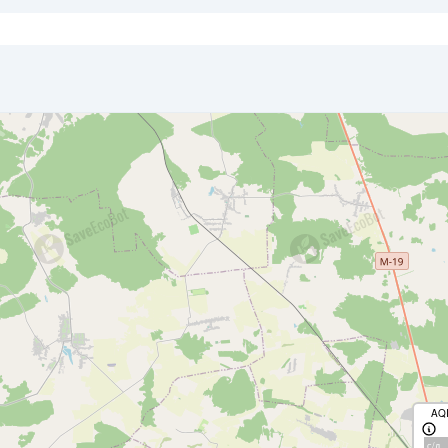
AQ
с/д