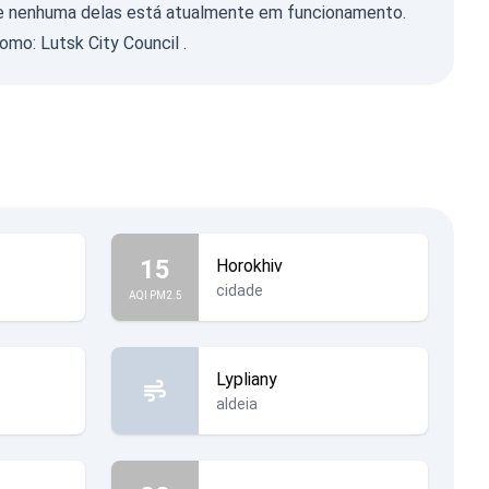
nte nenhuma delas está atualmente em funcionamento.
 como:
Lutsk City Council
.
15
Horokhiv
cidade
AQI PM2.5
Lypliany
aldeia