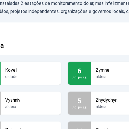
 instaladas 2 estações de monitoramento do ar, mas infelizme
ãos, projetos independentes, organizações e governos locais,
ia
6
Kovel
Zymne
cidade
aldeia
AQI PM2.5
5
Vyshniv
Zhydychyn
aldeia
aldeia
AQI PM2.5