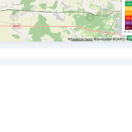
0-50
51-1
101-
151-
201-
301+
08.08.
©
Fontes de Dados
© SaveEcoBot
© CARTO
© O