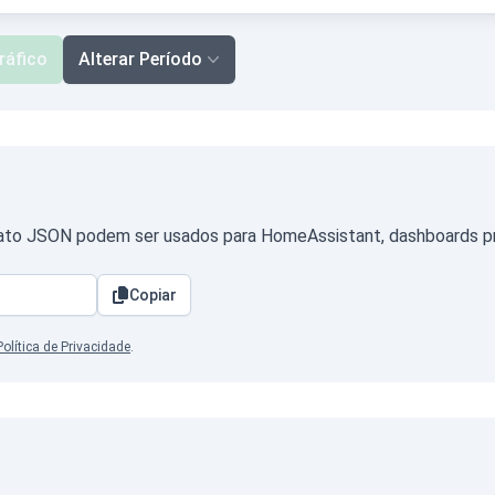
ráfico
Alterar Período
ato JSON podem ser usados para HomeAssistant, dashboards próp
Copiar
Política de Privacidade
.