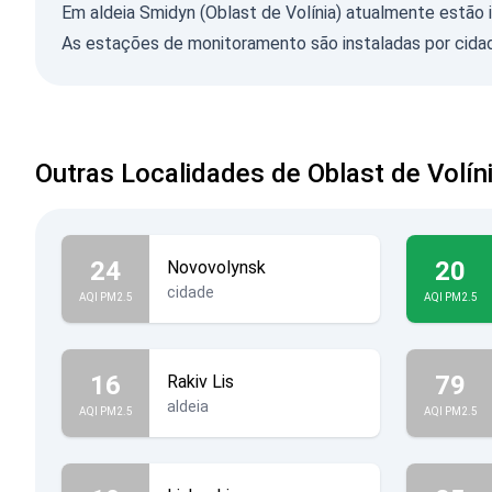
Em aldeia Smidyn (Oblast de Volínia) atualmente estão
As estações de monitoramento são instaladas por cidad
Outras Localidades de Oblast de Volín
24
20
Novovolynsk
cidade
AQI PM2.5
AQI PM2.5
16
79
Rakiv Lis
aldeia
AQI PM2.5
AQI PM2.5