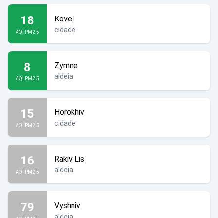
18
Kovel
cidade
AQI PM2.5
8
Zymne
aldeia
AQI PM2.5
15
Horokhiv
cidade
AQI PM2.5
16
Rakiv Lis
aldeia
AQI PM2.5
79
Vyshniv
aldeia