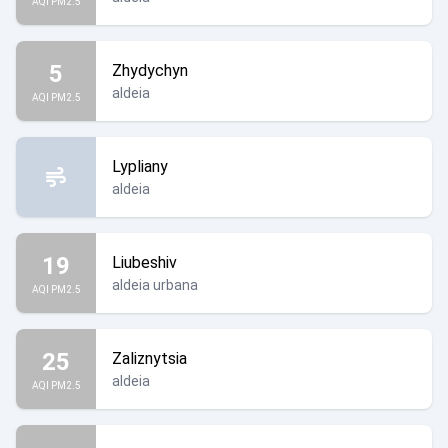
AQI PM2.5
5
Zhydychyn
aldeia
AQI PM2.5
Lypliany
aldeia
19
Liubeshiv
aldeia urbana
AQI PM2.5
25
Zaliznytsia
aldeia
AQI PM2.5