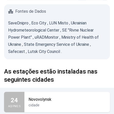
Fontes de Dados
SaveDnipro
,
Eco City
,
LUN Misto
,
Ukrainian
Hydrometeorological Center
,
SE "Rivne Nuclear
Power Plant"
,
uRADMonitor
,
Ministry of Health of
Ukraine
,
State Emergency Service of Ukraine
,
Safecast
,
Lutsk City Council
.
As estações estão instaladas nas
seguintes cidades
24
Novovolynsk
cidade
AQI PM2.5