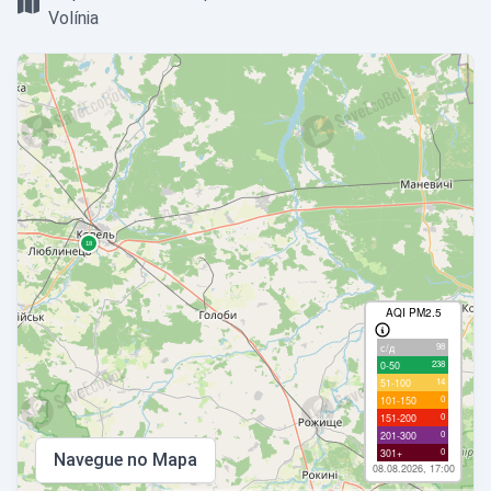
Volínia
AQI PM2.5
98
с/д
238
0-50
14
51-100
0
101-150
0
151-200
0
201-300
0
301+
Navegue no Mapa
08.08.2026, 17:00