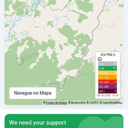
AQI PM2.5
85
с/д
191
0-50
72
51-100
0
101-150
0
151-200
1
201-300
0
301+
Navegue no Mapa
06.08.2026, 16:00
©
Fontes de Dados
© SaveEcoBot
© CARTO
© OpenStreetMap
We need your support