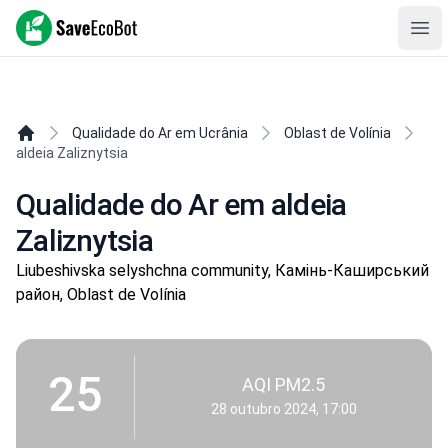
SaveEcoBot
Ope
Qualidade do Ar em Ucrânia
Oblast de Volínia
aldeia Zaliznytsia
Qualidade do Ar em aldeia
Zaliznytsia
Liubeshivska selyshchna community, Камінь-Каширський
район, Oblast de Volínia
25
AQI PM2.5
28 outubro 2024, 17:00