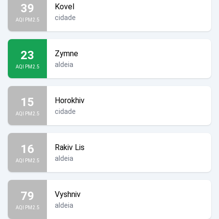
39
Kovel
cidade
AQI PM2.5
23
Zymne
aldeia
AQI PM2.5
15
Horokhiv
cidade
AQI PM2.5
16
Rakiv Lis
aldeia
AQI PM2.5
79
Vyshniv
aldeia
AQI PM2.5