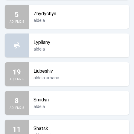
5
Zhydychyn
aldeia
AQI PM2.5
Lypliany
aldeia
19
Liubeshiv
aldeia urbana
AQI PM2.5
8
Smidyn
aldeia
AQI PM2.5
11
Shatsk