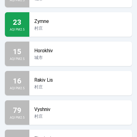
AQI PM2.5
23
Zymne
村庄
AQI PM2.5
15
Horokhiv
城市
AQI PM2.5
16
Rakiv Lis
村庄
AQI PM2.5
79
Vyshniv
村庄
AQI PM2.5