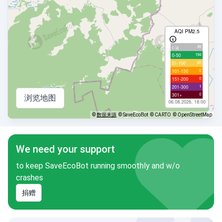
AQI PM2.5
89
с/д
194
0-50
65
51-100
0
101-150
0
151-200
1
201-300
0
301+
浏览地图
06.08.2026, 18:00
©
数据来源
© SaveEcoBot
© CARTO
© OpenStreetMap
We need your support
to keep SaveEcoBot running smoothly and w/o
crashes
捐赠