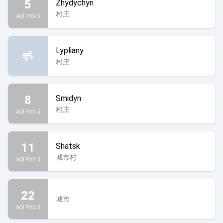
5
Zhydychyn
村庄
AQI PM2.5
Lypliany
村庄
8
Smidyn
村庄
AQI PM2.5
11
Shatsk
城市村
AQI PM2.5
22
城市
AQI PM2.5