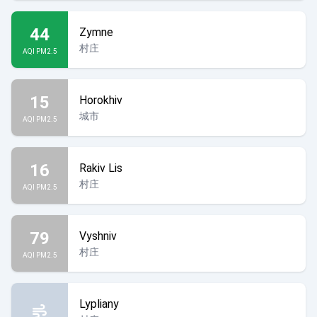
44
Zymne
村庄
AQI PM2.5
15
Horokhiv
城市
AQI PM2.5
16
Rakiv Lis
村庄
AQI PM2.5
79
Vyshniv
村庄
AQI PM2.5
Lypliany