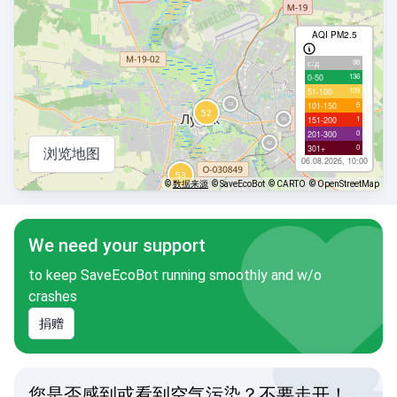
AQI PM2.5
98
с/д
136
0-50
109
51-100
5
101-150
1
151-200
0
201-300
0
301+
浏览地图
06.08.2026, 10:00
©
数据来源
© SaveEcoBot
© CARTO
© OpenStreetMap
We need your support
to keep SaveEcoBot running smoothly and w/o
crashes
捐赠
您是否感到或看到空气污染？不要走开！