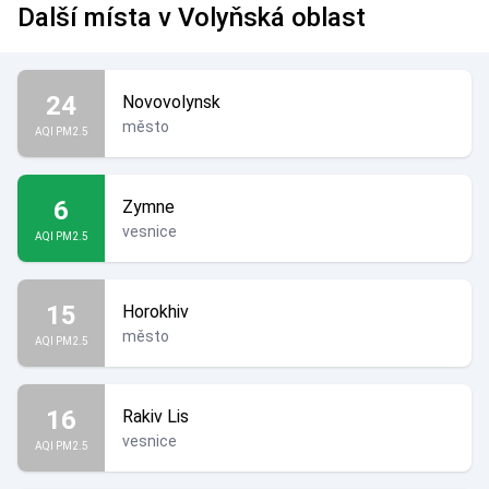
Další místa v Volyňská oblast
24
Novovolynsk
město
AQI PM2.5
6
Zymne
vesnice
AQI PM2.5
15
Horokhiv
město
AQI PM2.5
16
Rakiv Lis
vesnice
AQI PM2.5