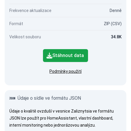
Frekvence aktualizace
Denně
Formát
ZIP (CSV)
Velikost souboru
34.8K
Stáhnout data
Podmínky použití
Údaje o sídle ve formátu JSON
Údaje o kvalitě ovzduší v vesnice Zaliznytsia ve formátu
JSON lze použít pro HomeAssistant, vlastní dashboard,
interní monitoring nebo jednorázovou analýzu.