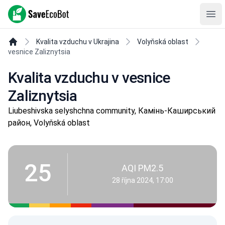
SaveEcoBot
Ope
Kvalita vzduchu v Ukrajina
Volyňská oblast
vesnice Zaliznytsia
Kvalita vzduchu v vesnice
Zaliznytsia
Liubeshivska selyshchna community, Камінь-Каширський
район, Volyňská oblast
25
AQI PM2.5
28 října 2024, 17:00