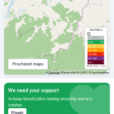
AQI PM2.5
109
с/д
236
0-50
4
51-100
0
101-150
0
151-200
1
201-300
0
301+
Procházet mapu
09.08.2026, 16:00
©
Zdroje dat
© SaveEcoBot
© CARTO
© OpenStreetMap
We need your support
to keep SaveEcoBot running smoothly and w/o
crashes
Přispět