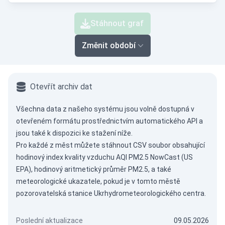
Stáhnout graf
Změnit období
Otevřít archiv dat
Všechna data z našeho systému jsou volně dostupná v
otevřeném formátu prostřednictvím
automatického API
a
jsou také k dispozici ke stažení níže.
Pro každé z měst můžete stáhnout CSV soubor obsahující
hodinový index kvality vzduchu AQI PM2.5 NowCast (US
EPA), hodinový aritmetický průměr PM2.5, a také
meteorologické ukazatele, pokud je v tomto městě
pozorovatelská stanice Ukrhydrometeorologického centra.
Poslední aktualizace
09.05.2026