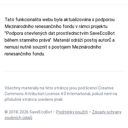
Tato funkcionalita webu byla aktualizována s podporou
Mezinárodního renesančního fondu v rámci projektu
"Podpora otevřených dat prostřednictvím SaveEcoBot
během stanného práva". Materiál odráží postoj autorů a
nemusí nutně souznit s postojem Mezinárodního
renesančního fondu.
Všechny materiály na této stránce jsou pod licencí
Creative
Commons Attribution License 4.0 International
, pokud není na
příslušné stránce uvedeno jinak.
© 2018-2026 SaveEcoBot –
Podmínky použití
–
Zásady ochrany
osobních údajů