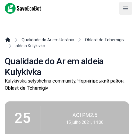
SaveEcoBot
Ope
Qualidade do Ar em Ucrânia
Oblast de Tchernigiv
aldeia Kulykivka
Qualidade do Ar em aldeia
Kulykivka
Kulykivska selyshchna community, Чернігівський район,
Oblast de Tchernigiv
25
AQI PM2.5
15 julho 2021, 14:00