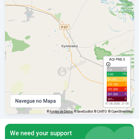
AQI PM2.5
105
с/д
173
0-50
71
51-100
1
101-150
0
151-200
0
201-300
0
301+
Navegue no Mapa
07.08.2026, 21:00
©
Fontes de Dados
© SaveEcoBot
© CARTO
© OpenStreetMap
We need your support