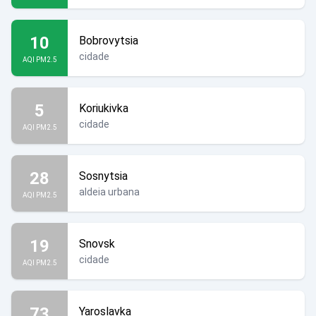
10
Bobrovytsia
cidade
AQI PM2.5
5
Koriukivka
cidade
AQI PM2.5
28
Sosnytsia
aldeia urbana
AQI PM2.5
19
Snovsk
cidade
AQI PM2.5
73
Yaroslavka