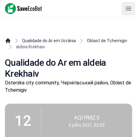
SaveEcoBot
Ope
Qualidade do Ar em Ucrânia
Oblast de Tchernigiv
aldeia Krekhaiv
Qualidade do Ar em aldeia
Krekhaiv
Osterska city community, Чернігівський район, Oblast de
Tchernigiv
12
AQI PM2.5
6 julho 2021, 02:00