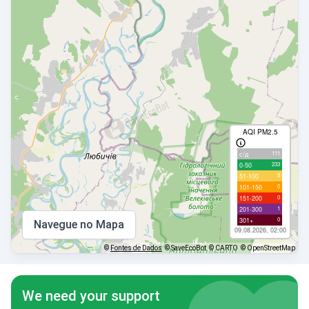
AQI PM2.5
111
с/д
233
0-50
5
51-100
0
101-150
0
151-200
1
201-300
0
301+
Navegue no Mapa
09.08.2026, 02:00
©
Fontes de Dados
© SaveEcoBot
© CARTO
© OpenStreetMap
We need your support