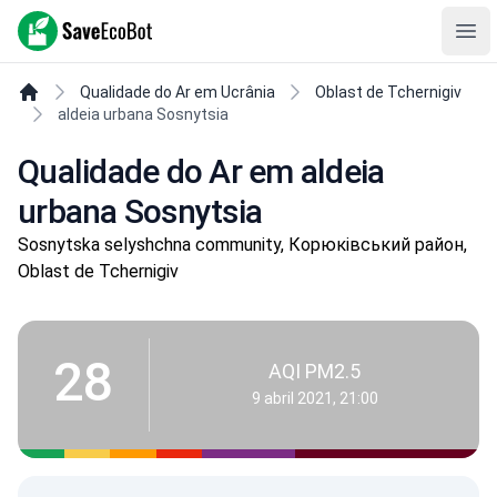
SaveEcoBot
Ope
Qualidade do Ar em Ucrânia
Oblast de Tchernigiv
aldeia urbana Sosnytsia
Qualidade do Ar em aldeia
urbana Sosnytsia
Sosnytska selyshchna community, Корюківський район,
Oblast de Tchernigiv
28
AQI PM2.5
9 abril 2021, 21:00