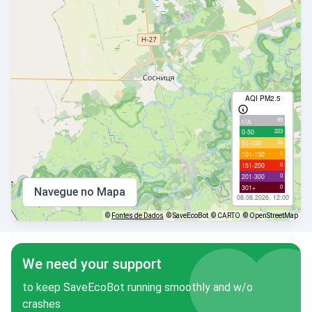
AQI PM2.5
99
с/д
223
0-50
28
51-100
0
101-150
0
151-200
0
201-300
0
301+
Navegue no Mapa
08.08.2026, 12:00
©
Fontes de Dados
© SaveEcoBot
© CARTO
© OpenStreetMap
We need your support
to keep SaveEcoBot running smoothly and w/o
crashes