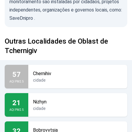
monitoramento são instaladas por cidadãos, projetos
independentes, organizações e governos locais, como:
SaveDnipro
.
Outras Localidades de Oblast de
Tchernigiv
57
Chernihiv
cidade
AQI PM2.5
21
Nizhyn
cidade
AQI PM2.5
32
Bobrovytsia