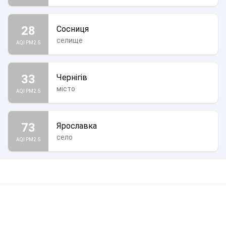
28
Сосниця
селище
AQI PM2.5
33
Чернігів
місто
AQI PM2.5
73
Ярославка
село
AQI PM2.5