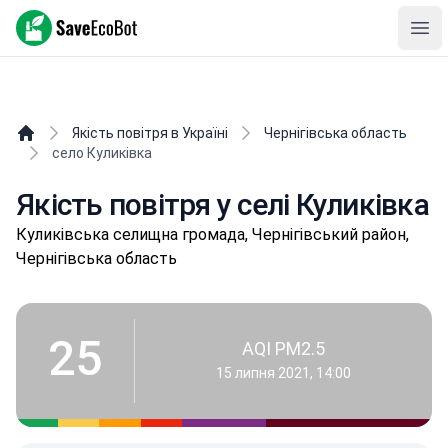
SaveEcoBot
Ope
Якість повітря в Україні
Чернігівська область
село Куликівка
Якість повітря у селі Куликівка
Куликівськa селищнa громада, Чернігівський район,
Чернігівська область
25
AQI PM2.5
15 липня 2021, 14:00