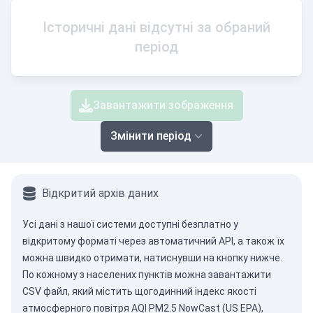
Історичні дані відсутні за обраний
період
Завантажити зображення
Змінити період
Відкритий архів даних
Усі дані з нашої системи доступні безплатно у
відкритому форматі через
автоматичний API
, а також їх
можна швидко отримати, натиснувши на кнопку нижче.
По кожному з населених пунктів можна завантажити
CSV файл, який містить щогодинний індекс якості
атмосферного повітря AQI PM2.5 NowCast (US EPA),