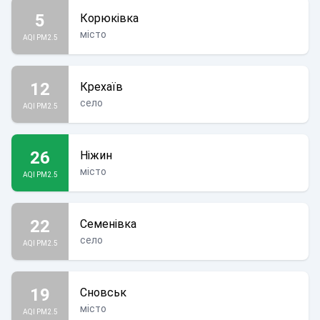
5
Корюківка
місто
AQI PM2.5
12
Крехаїв
село
AQI PM2.5
26
Ніжин
місто
AQI PM2.5
22
Семенівка
село
AQI PM2.5
19
Сновськ
місто
AQI PM2.5