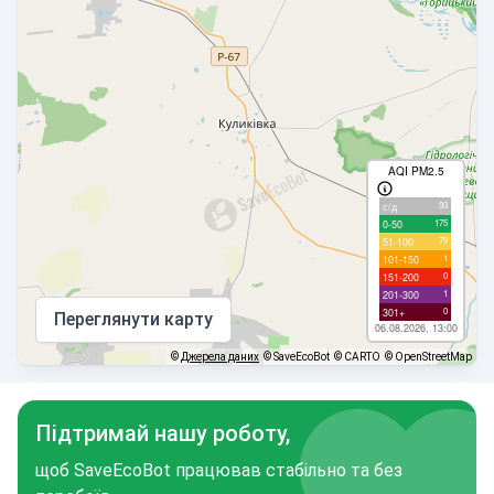
AQI PM2.5
93
с/д
175
0-50
79
51-100
1
101-150
0
151-200
1
201-300
0
301+
Переглянути карту
06.08.2026, 13:00
©
Джерела даних
© SaveEcoBot
© CARTO
© OpenStreetMap
Підтримай нашу роботу,
щоб SaveEcoBot працював стабільно та без