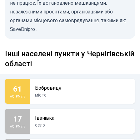
не працює. Їх встановлено мешканцями,
незалежними проєктами, організаціями або
органами місцевого самоврядування, такими як:
SaveDnipro
.
Інші населені пункти у Чернігівській
області
61
Бобровиця
місто
AQI PM2.5
17
Іванівка
село
AQI PM2.5