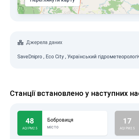
Джерела даних
SaveDnipro
,
Eco City
,
Український гідрометеорологі
Станції встановлено у наступних на
48
17
Бобровиця
місто
AQI PM2.5
AQI PM2.5