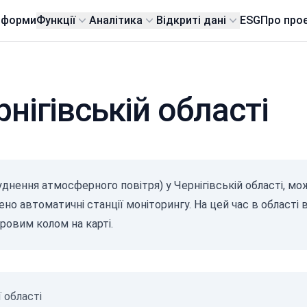
тформи
Функції
Аналітика
Відкриті дані
ESG
Про про
рнігівській області
уднення атмосферного повітря) у Чернігівській області, мо
но автоматичні станції моніторингу. На цей час в області 
оровим колом на карті.
 області