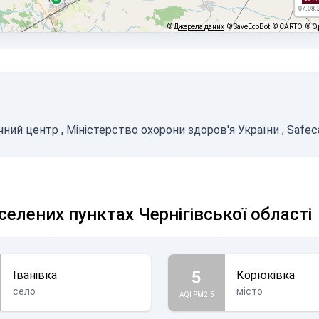
07.08.
©
Джерела даних
© SaveEcoBot
© CARTO
© O
чний центр
,
Міністерство охорони здоров'я України
,
Safec
селених пунктах Чернігівської області
5
Іванівка
Корюківка
село
місто
AQI PM2.5