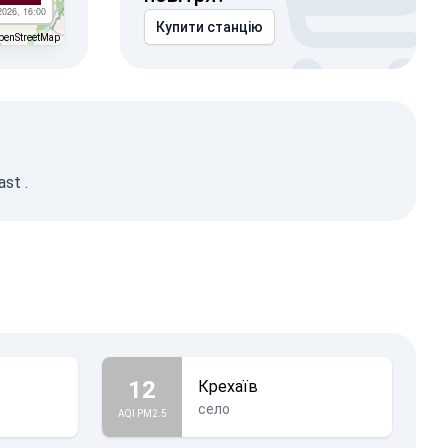
2026, 16:00
Купити станцію
penStreetMap
ast
.
12
Крехаїв
село
AQI PM2.5