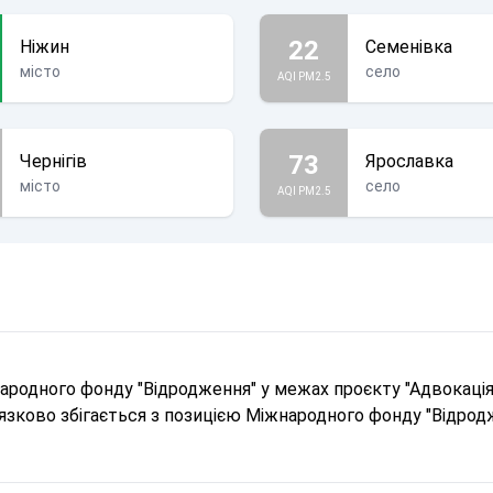
22
Ніжин
Семенівка
місто
село
AQI PM2.5
73
Чернігів
Ярославка
місто
село
AQI PM2.5
родного фонду "Відродження" у межах проєкту "Адвокація 
в'язково збігається з позицією Міжнародного фонду "Відрод