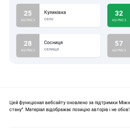
25
32
Куликівка
село
AQI PM2.5
AQI PM2.5
28
57
Сосниця
селище
AQI PM2.5
AQI PM2.5
Цей функціонал вебсайту оновлено за підтримки Міжна
стану". Матеріал відображає позицію авторів і не обо