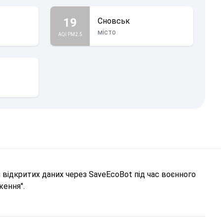
19
Сновськ
місто
AQI PM2.5
відкритих даних через SaveEcoBot під час воєнного
ження".