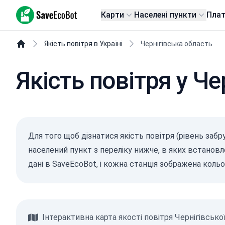
SaveEcoBot
Карти
Населені пункти
Пла
Якість повітря в Україні
Чернігівська область
Якість повітря у Че
Для того щоб дізнатися якість повітря (рівень забр
населений пункт з переліку нижче, в яких встановле
дані в SaveEcoBot, і кожна станція зображена коль
Інтерактивна карта якості повітря Чернігівської