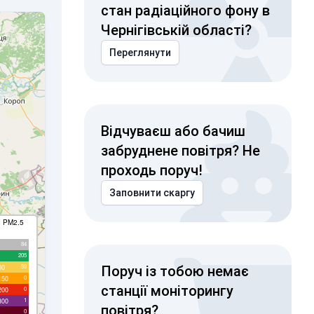
стан радіаційного фону в
Чернігівській області?
Переглянути
Відчуваєш або бачиш
забруднене повітря? Не
проходь поруч!
Заповнити скаргу
I PM2.5
84
205
59
00
Поруч із тобою немає
0
150
станції моніторингу
0
200
1
300
повітря?
0