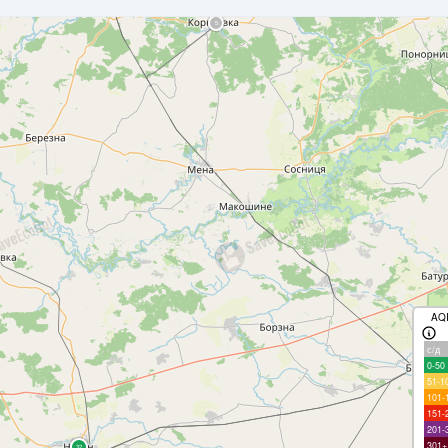
AQ
с/д
0-50
51-1
101-
151-
201-
301+