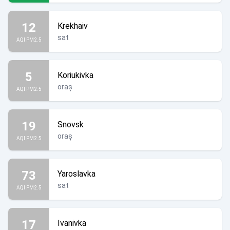
12
Krekhaiv
sat
AQI PM2.5
5
Koriukivka
oraș
AQI PM2.5
19
Snovsk
oraș
AQI PM2.5
73
Yaroslavka
sat
AQI PM2.5
17
Ivanivka