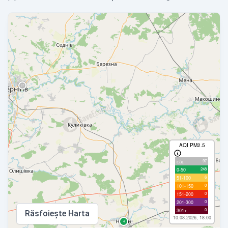
AQI PM2.5
97
с/д
248
0-50
6
51-100
0
101-150
0
151-200
0
201-300
0
301+
Răsfoiește Harta
10.08.2026, 18:00