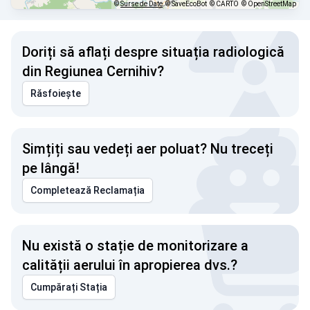
©
Surse de Date
© SaveEcoBot
© CARTO
© OpenStreetMap
Doriți să aflați despre situația radiologică
din Regiunea Cernihiv?
Răsfoiește
Simțiți sau vedeți aer poluat? Nu treceți
pe lângă!
Completează Reclamația
Nu există o stație de monitorizare a
calității aerului în apropierea dvs.?
Cumpărați Stația