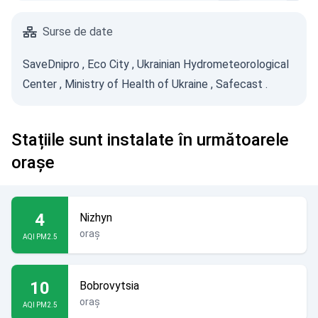
Surse de date
SaveDnipro
,
Eco City
,
Ukrainian Hydrometeorological
Center
,
Ministry of Health of Ukraine
,
Safecast
.
Stațiile sunt instalate în următoarele
orașe
4
Nizhyn
oraș
AQI PM2.5
10
Bobrovytsia
oraș
AQI PM2.5