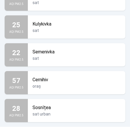
sat
AQI PM2.5
25
Kulykivka
sat
AQI PM2.5
22
Semenivka
sat
AQI PM2.5
57
Cernihiv
oraș
AQI PM2.5
28
Sosnîțea
sat urban
AQI PM2.5