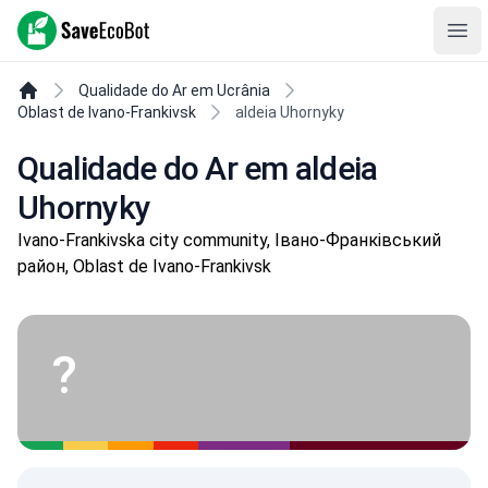
SaveEcoBot
Ope
Qualidade do Ar em Ucrânia
Oblast de Ivano-Frankivsk
aldeia Uhornyky
Qualidade do Ar em aldeia
Uhornyky
Ivano-Frankivska city community, Івано-Франківський
район, Oblast de Ivano-Frankivsk
?