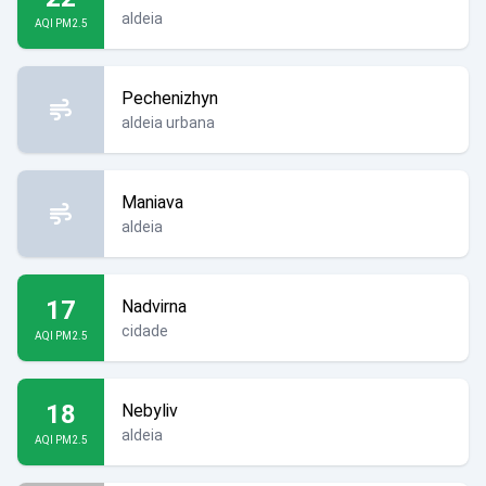
aldeia
AQI PM2.5
Pechenizhyn
aldeia urbana
Maniava
aldeia
17
Nadvirna
cidade
AQI PM2.5
18
Nebyliv
aldeia
AQI PM2.5