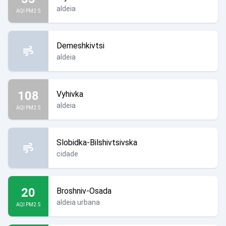
aldeia
AQI PM2.5
Demeshkivtsi
aldeia
108
Vyhivka
aldeia
AQI PM2.5
Slobidka-Bilshivtsivska
cidade
20
Broshniv-Osada
aldeia urbana
AQI PM2.5