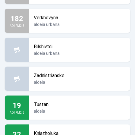
182
Verkhovyna
aldeia urbana
AQI PM2.5
Bilshivtsi
aldeia urbana
Zadnistrianske
aldeia
19
Tustan
aldeia
AQI PM2.5
22
Kniazholuka