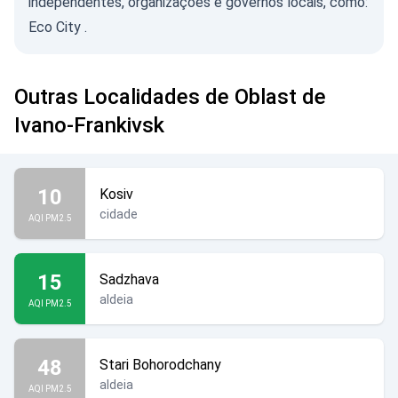
independentes, organizações e governos locais, como:
Eco City
.
Outras Localidades de Oblast de
Ivano-Frankivsk
10
Kosiv
cidade
AQI PM2.5
15
Sadzhava
aldeia
AQI PM2.5
48
Stari Bohorodchany
aldeia
AQI PM2.5