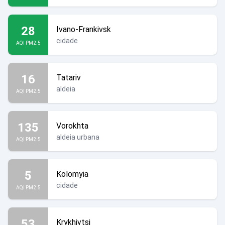
28
Ivano-Frankivsk
cidade
AQI PM2.5
16
Tatariv
aldeia
AQI PM2.5
135
Vorokhta
aldeia urbana
AQI PM2.5
5
Kolomyia
cidade
AQI PM2.5
53
Krykhivtsi