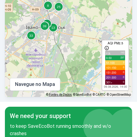
AQI PM2.5
110
с/д
237
0-50
3
51-100
0
101-150
0
151-200
0
201-300
0
301+
Navegue no Mapa
09.08.2026, 14:00
©
Fontes de Dados
© SaveEcoBot
© CARTO
© OpenStreetMap
We need your support
to keep SaveEcoBot running smoothly and w/o
crashes