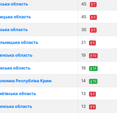
вська область
45
7
ницька область
45
4
ська область
30
5
льницька область
21
6
ненська область
19
10
івська область
19
14
ономна Республіка Крим
14
19
нігівська область
13
5
инська область
13
9