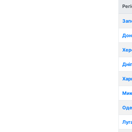
Рег
Зап
Дон
Хер
Дні
Хар
Мик
Оде
Луг