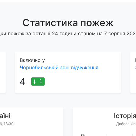
Статистика пожеж
ки пожеж за останні 24 години станом на 7 серпня 2026
Включно у
Чорнобильській зоні відчуження
4
1
їні
Історі
6, 13:30
Добова кіл
5k