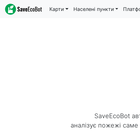
Карти
Населені пункти
Платф
SaveEcoBot ав
аналізує пожежі саме н