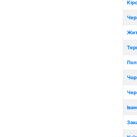
Кір
Чер
Жит
Тер
Пол
Чор
Чер
Іва
Зак