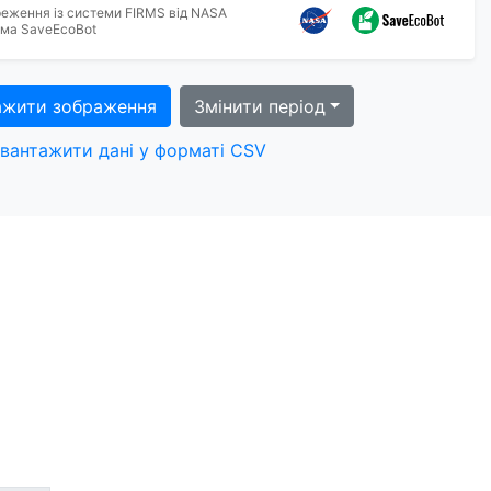
реження із системи FIRMS від NASA
тема SaveEcoBot
ажити зображення
Змінити період
вантажити дані у форматі CSV