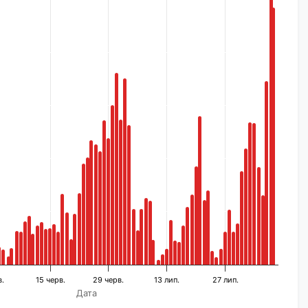
в.
15 черв.
29 черв.
13 лип.
27 лип.
Дата