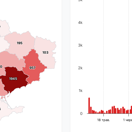
4k
0
0
195
195
3k
103
103
70
70
957
957
2k
1945
1945
1k
4
4
0
18 трав.
1 чер