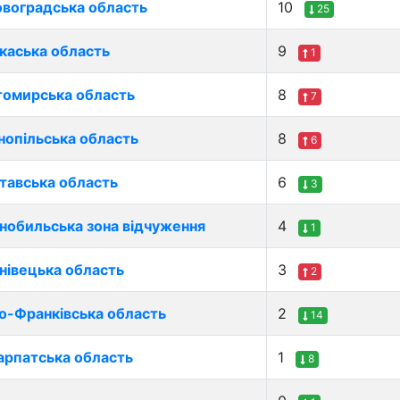
овоградська область
10
25
каська область
9
1
омирська область
8
7
нопільська область
8
6
тавська область
6
3
нобильська зона відчуження
4
1
нівецька область
3
2
но-Франківська область
2
14
арпатська область
1
8