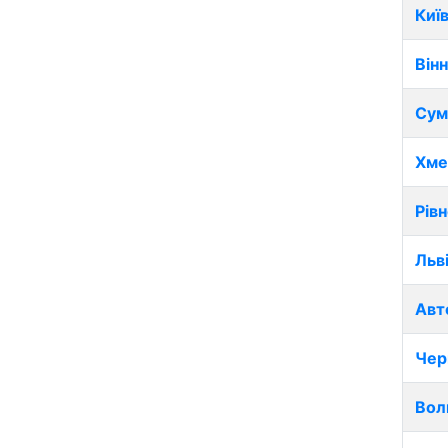
Киї
Він
Сум
Хме
Рів
Льв
Авт
Чер
Вол