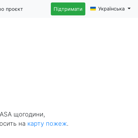
Українська
ро проєкт
Підтримати
NASA щогодини,
носить на
карту пожеж
.