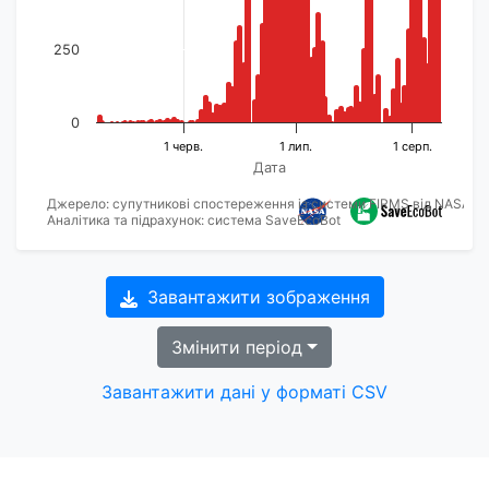
250
0
1 черв.
1 лип.
1 серп.
Дата
Джерело: супутникові спостереження із системи FIRMS від NASA
Аналітика та підрахунок: система SaveEcoBot
Завантажити зображення
Змінити період
Завантажити дані у форматі CSV