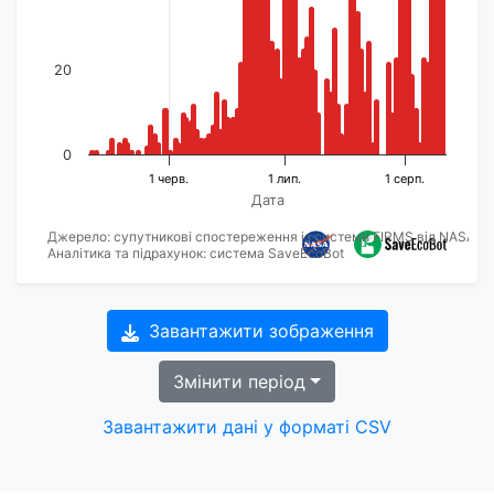
20
0
1 черв.
1 лип.
1 серп.
Дата
Джерело: супутникові спостереження із системи FIRMS від NASA
Аналітика та підрахунок: система SaveEcoBot
Завантажити зображення
Змінити період
Завантажити дані у форматі CSV