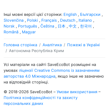
Інші мовні версії цієї сторінки:
English
,
Български
,
Slovenčina
,
Polski
,
Français
,
Deutsch
,
Italiano
,
Norsk
,
Português
,
Čeština
,
日本
,
中文
,
한국어
,
Română
,
Magyar
Головна сторінка
Аналітика
Пожежі в Україні
Автономна Республіка Крим
Усі матеріали на сайті SaveEcoBot розміщені на
умовах
ліцензії Creative Commons із зазначенням
авторства 4.0 Міжнародна
, якщо інше не зазначено
на відповідній сторінці.
© 2018-2026 SaveEcoBot –
Умови використання
–
Політика конфіденційності та захисту
персональних даних