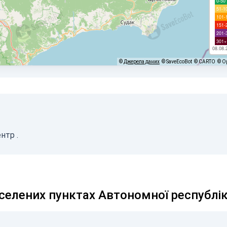
0-50
51-1
101-
151-
201-
301+
08.08.
©
Джерела даних
© SaveEcoBot
© CARTO
© O
ентр
.
аселених пунктах Автономної республі