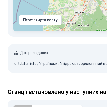
Переглянути карту
Джерела даних
luftdaten.info
,
Український гідрометеорологічний ц
Станції встановлено у наступних н