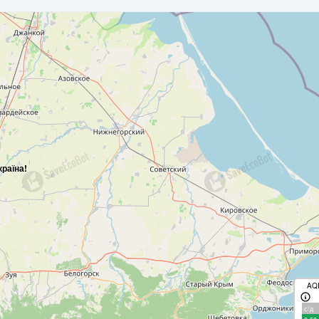
країна!
AQ
с/д