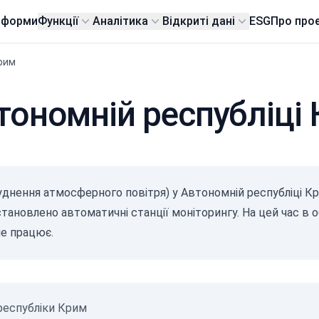
тформи
Функції
Аналітика
Відкриті дані
ESG
Про про
рим
втономній республіці
руднення атмосферного повітря) у Автономній республіці К
становлено автоматичні станції моніторингу. На цей час в 
не працює.
 республіки Крим