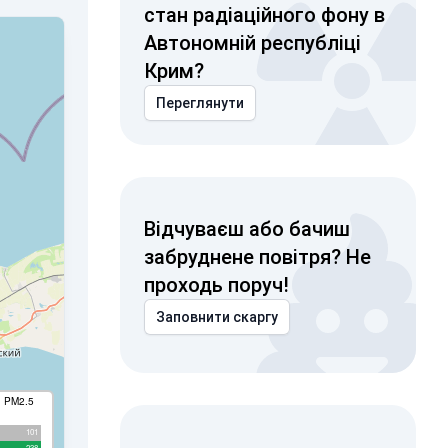
стан радіаційного фону в
Автономній республіці
Крим?
Переглянути
Відчуваєш або бачиш
забруднене повітря? Не
проходь поруч!
Заповнити скаргу
I PM2.5
101
238