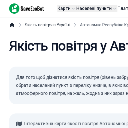
SaveEcoBot
Карти
Населені пункти
Пла
Якість повітря в Україні
Автономна Республіка К
Якість повітря у А
Для того щоб дізнатися якість повітря (рівень заб
обрати населений пункт з переліку нижче, в яких в
атмосферного повітря, на жаль, жодна з них зараз 
Інтерактивна карта якості повітря Автономної