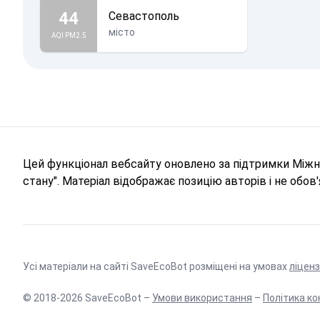
44
Севастополь
місто
AQI PM2.5
Цей функціонал вебсайту оновлено за підтримки Міжна
стану". Матеріал відображає позицію авторів і не обо
Усі матеріали на сайті SaveEcoBot розміщені на умовах
ліценз
© 2018-2026 SaveEcoBot –
Умови використання
–
Політика ко