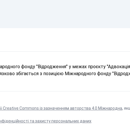
родного фонду "Відродження" у межах проєкту "Адвокація 
в'язково збігається з позицією Міжнародного фонду "Відрод
ії Creative Commons із зазначенням авторства 4.0 Міжнародна
, як
нфіденційності та захисту персональних даних