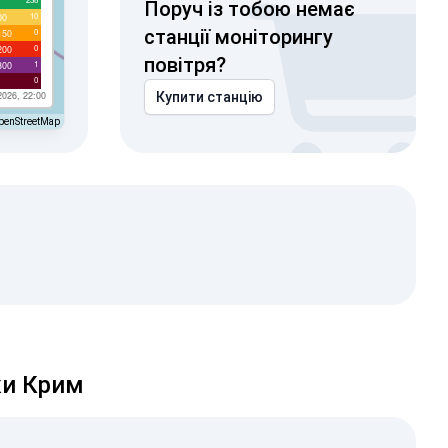
Поруч із тобою немає
10
00
станції моніторингу
0
150
0
200
повітря?
1
300
0
2026, 22:00
Купити станцію
penStreetMap
ки Крим