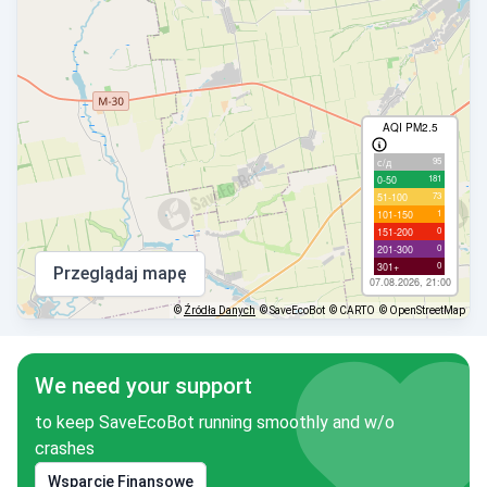
AQI PM2.5
95
с/д
181
0-50
73
51-100
1
101-150
0
151-200
0
201-300
0
301+
Przeglądaj mapę
07.08.2026, 21:00
©
Źródła Danych
© SaveEcoBot
© CARTO
© OpenStreetMap
We need your support
to keep SaveEcoBot running smoothly and w/o
crashes
Wsparcie Finansowe