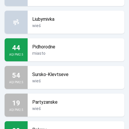
Liubymivka
wieś
44
Pidhorodne
miasto
AQI PM2.5
54
Sursko-Klevtseve
wieś
AQI PM2.5
19
Partyzanske
wieś
AQI PM2.5