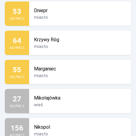
53
Dniepr
miasto
AQI PM2.5
64
Krzywy Róg
miasto
AQI PM2.5
55
Marganiec
miasto
AQI PM2.5
27
Mikołajówka
wieś
AQI PM2.5
156
Nikopol
miasto
AQI PM2.5