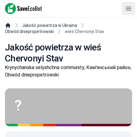
SaveEcoBot
Ope
Jakość powietrza w Ukraina
Obwód dniepropetrowski
wieś Chervonyi Stav
Jakość powietrza w wieś
Chervonyi Stav
Krynychanska selyshchna community, Кам'янський район,
Obwód dniepropetrowski
?