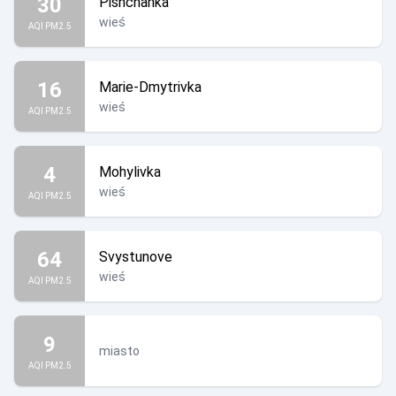
30
Pishchanka
wieś
AQI PM2.5
16
Marie-Dmytrivka
wieś
AQI PM2.5
4
Mohylivka
wieś
AQI PM2.5
64
Svystunove
wieś
AQI PM2.5
9
miasto
AQI PM2.5