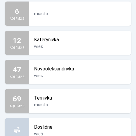
6
miasto
AQI PM2.5
12
Katerynivka
wieś
AQI PM2.5
47
Novooleksandrivka
wieś
AQI PM2.5
69
Ternivka
miasto
AQI PM2.5
Doslidne
wieś