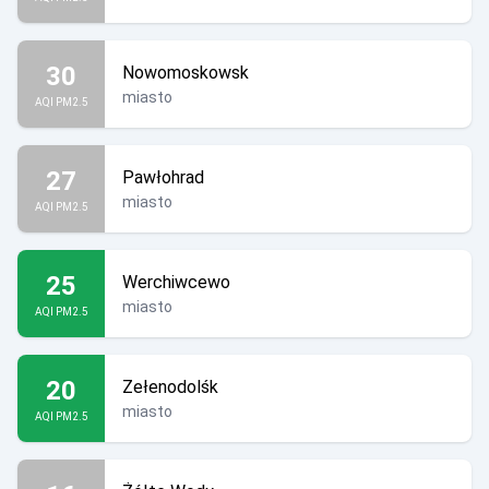
30
Nowomoskowsk
miasto
AQI PM2.5
27
Pawłohrad
miasto
AQI PM2.5
25
Werchiwcewo
miasto
AQI PM2.5
20
Zełenodolśk
miasto
AQI PM2.5