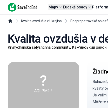
SaveEcoBot
Mapy
Ľudské osady
Platfor
Kvalita ovzdušia v Ukrajina
Dnepropetrovská oblasť
Kvalita ovzdušia v d
Krynychanska selyshchna community, Кам'янський район,
Žiadn
?
Bohužiaľ
kvality o
AQI PM2.5
Je veľmi
Môžete 