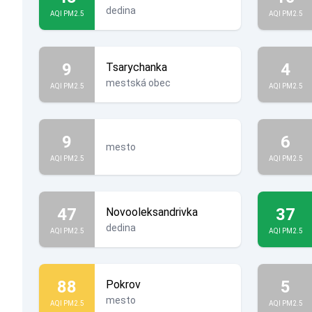
dedina
AQI PM2.5
AQI PM2.5
9
4
Tsarychanka
mestská obec
AQI PM2.5
AQI PM2.5
9
6
mesto
AQI PM2.5
AQI PM2.5
47
37
Novooleksandrivka
dedina
AQI PM2.5
AQI PM2.5
88
5
Pokrov
mesto
AQI PM2.5
AQI PM2.5