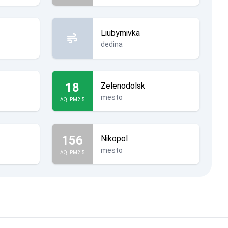
Liubymivka
dedina
18
Zelenodolsk
mesto
AQI PM2.5
156
Nikopol
mesto
AQI PM2.5