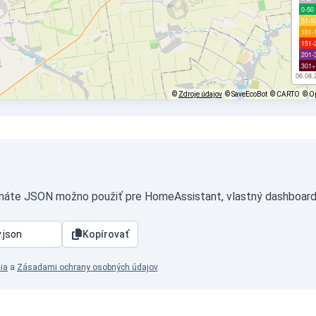
0-50
51-1
101-
151-
201-
301+
06.08.
©
Zdroje údajov
© SaveEcoBot
© CARTO
© O
rmáte JSON možno použiť pre HomeAssistant, vlastný dashboard,
Kopírovať
ia
a
Zásadami ochrany osobných údajov
.