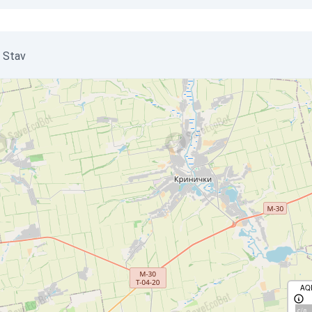
i Stav
AQ
с/д