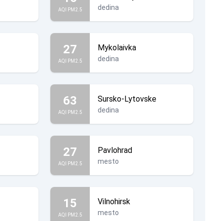
dedina
AQI PM2.5
27
Mykolaivka
dedina
AQI PM2.5
63
Sursko-Lytovske
dedina
AQI PM2.5
27
Pavlohrad
mesto
AQI PM2.5
15
Vilnohirsk
mesto
AQI PM2.5