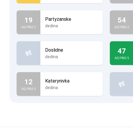
19
54
Partyzanske
dedina
AQI PM2.5
AQI PM2.5
47
Doslidne
dedina
AQI PM2.5
12
Katerynivka
dedina
AQI PM2.5