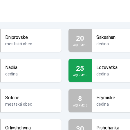
20
Dniprovske
Saksahan
mestská obec
dedina
AQI PM2.5
25
Nadiia
Lozuvatka
dedina
dedina
AQI PM2.5
8
Solone
Prymiske
mestská obec
dedina
AQI PM2.5
30
Orlivshchyna
Pishchanka