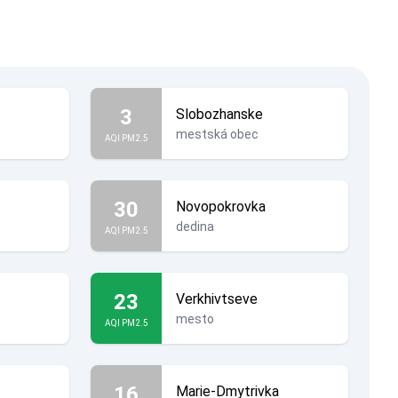
3
Slobozhanske
mestská obec
AQI PM2.5
30
Novopokrovka
dedina
AQI PM2.5
23
Verkhivtseve
mesto
AQI PM2.5
16
Marie-Dmytrivka