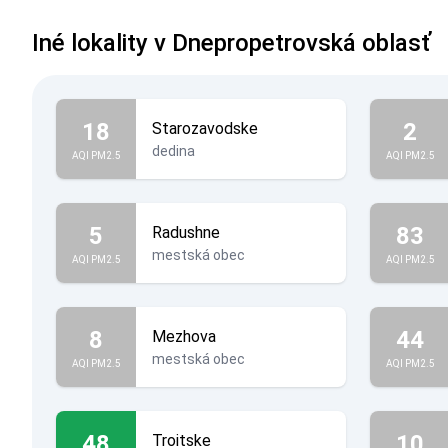
Iné lokality v Dnepropetrovská oblasť
18
2
Starozavodske
dedina
AQI PM2.5
AQI PM2.5
5
83
Radushne
mestská obec
AQI PM2.5
AQI PM2.5
8
44
Mezhova
mestská obec
AQI PM2.5
AQI PM2.5
48
10
Troitske