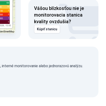
190
74
00
Vášou blízkosťou nie je
0
150
monitorovacia stanica
0
200
1
300
kvality ovzdušia?
0
2026, 15:00
Kúpiť stanicu
penStreetMap
 interné monitorovanie alebo jednorazovú analýzu.