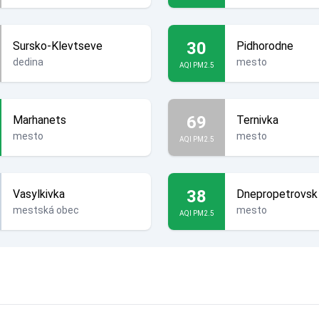
30
Sursko-Klevtseve
Pidhorodne
dedina
mesto
AQI PM2.5
69
Marhanets
Ternivka
mesto
mesto
AQI PM2.5
38
Vasylkivka
Dnepropetrovsk
mestská obec
mesto
AQI PM2.5