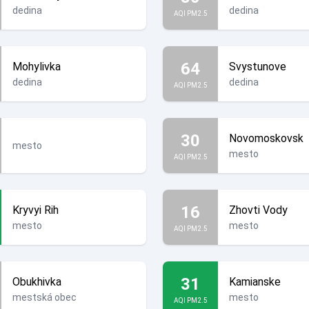
dedina
dedina
AQI PM2.5
64
Mohylivka
Svystunove
dedina
dedina
AQI PM2.5
30
Novomoskovsk
mesto
mesto
AQI PM2.5
16
Kryvyi Rih
Zhovti Vody
mesto
mesto
AQI PM2.5
31
Obukhivka
Kamianske
mestská obec
mesto
AQI PM2.5