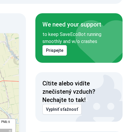
We need your support
to keep SaveEcoBot running
smoothly and w/o crashes
Prispejte
Cítite alebo vidíte
znečistený vzduch?
Nechajte to tak!
Vyplniť sťažnosť
I PM2.5
84