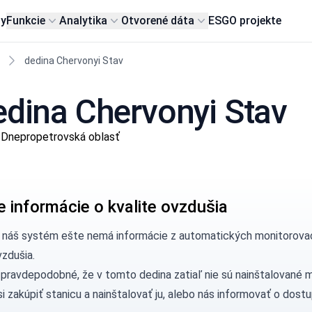
my
Funkcie
Analytika
Otvorené dáta
ESG
O projekte
dedina Chervonyi Stav
edina Chervonyi Stav
 Dnepropetrovská oblasť
e informácie o kvalite ovzdušia
, náš systém ešte nemá informácie z automatických monitorovac
vzdušia.
 pravdepodobné, že v tomto dedina zatiaľ nie sú nainštalované 
si
zakúpiť stanicu
a nainštalovať ju, alebo nás
informovať
o dostu