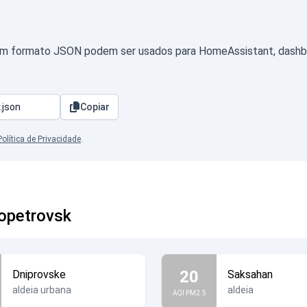
 em formato JSON podem ser usados para HomeAssistant, dashboa
Copiar
Política de Privacidade
.
ropetrovsk
20
Dniprovske
Saksahan
aldeia urbana
aldeia
AQI PM2.5