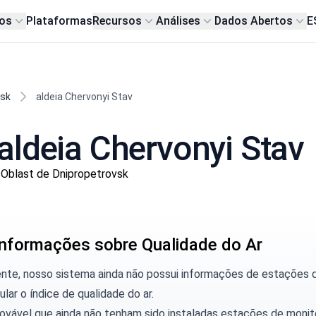
os
Plataformas
Recursos
Análises
Dados Abertos
E
vsk
aldeia Chervonyi Stav
aldeia Chervonyi Stav
Oblast de Dnipropetrovsk
nformações sobre Qualidade do Ar
ente, nosso sistema ainda não possui informações de estações
ular o índice de qualidade do ar.
rovável que ainda não tenham sido instaladas estações de moni