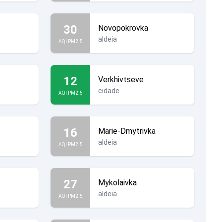
30
Novopokrovka
aldeia
AQI PM2.5
12
Verkhivtseve
cidade
AQI PM2.5
16
Marie-Dmytrivka
aldeia
AQI PM2.5
27
Mykolaivka
aldeia
AQI PM2.5