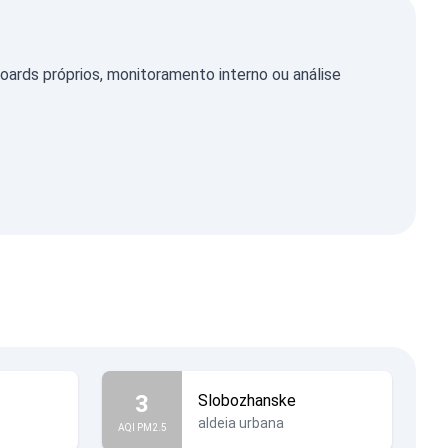
rds próprios, monitoramento interno ou análise
3
Slobozhanske
aldeia urbana
AQI PM2.5