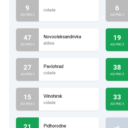
9
6
cidade
AQI PM2.5
AQI PM2.5
47
19
Novooleksandrivka
aldeia
AQI PM2.5
AQI PM2.5
27
38
Pavlohrad
cidade
AQI PM2.5
AQI PM2.5
15
33
Vilnohirsk
cidade
AQI PM2.5
AQI PM2.5
21
Pidhorodne