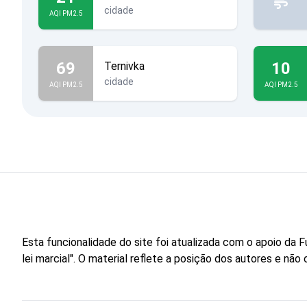
cidade
AQI PM2.5
69
10
Ternivka
cidade
AQI PM2.5
AQI PM2.5
Esta funcionalidade do site foi atualizada com o apoio d
lei marcial". O material reflete a posição dos autores e n