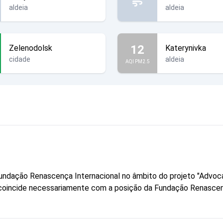
aldeia
aldeia
12
Zelenodolsk
Katerynivka
cidade
aldeia
AQI PM2.5
a Fundação Renascença Internacional no âmbito do projeto "Advo
ão coincide necessariamente com a posição da Fundação Renascen