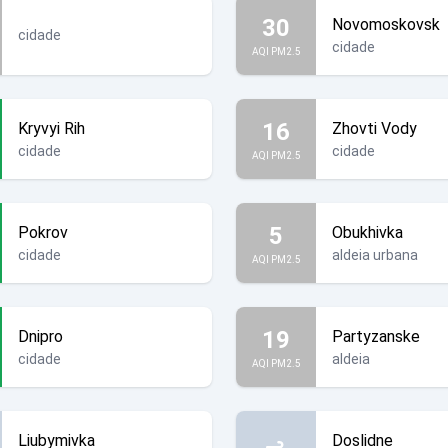
30
Novomoskovsk
cidade
cidade
AQI PM2.5
16
Kryvyi Rih
Zhovti Vody
cidade
cidade
AQI PM2.5
5
Pokrov
Obukhivka
cidade
aldeia urbana
AQI PM2.5
19
Dnipro
Partyzanske
cidade
aldeia
AQI PM2.5
Liubymivka
Doslidne