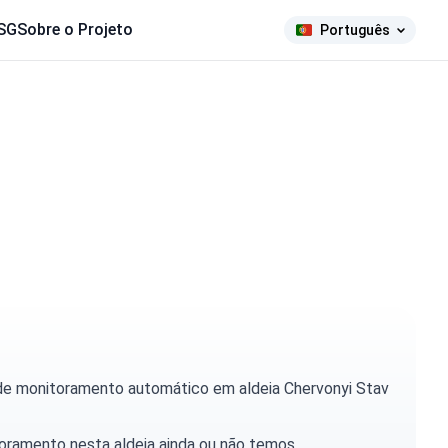
SG
Sobre o Projeto
Português
 de monitoramento automático em aldeia Chervonyi Stav
toramento nesta aldeia ainda ou não temos