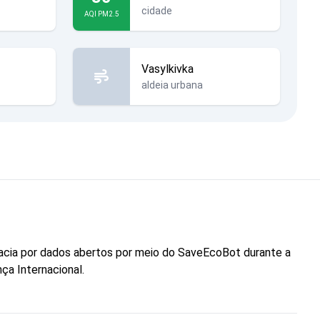
cidade
AQI PM2.5
Vasylkivka
aldeia urbana
cacia por dados abertos por meio do SaveEcoBot durante a
ça Internacional.