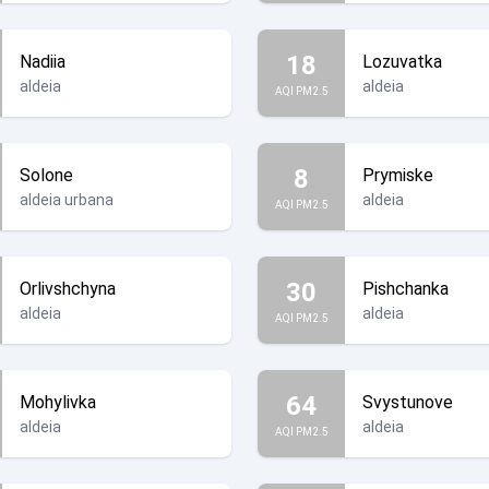
18
Nadiia
Lozuvatka
aldeia
aldeia
AQI PM2.5
8
Solone
Prymiske
aldeia urbana
aldeia
AQI PM2.5
30
Orlivshchyna
Pishchanka
aldeia
aldeia
AQI PM2.5
64
Mohylivka
Svystunove
aldeia
aldeia
AQI PM2.5