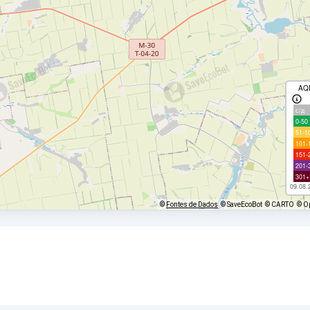
AQ
с/д
0-50
51-1
101-
151-
201-
301+
09.08.
©
Fontes de Dados
© SaveEcoBot
© CARTO
© O