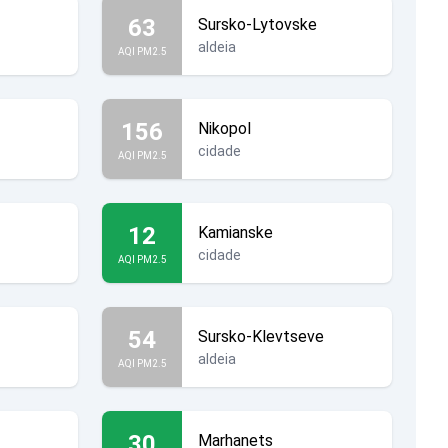
63
Sursko-Lytovske
aldeia
AQI PM2.5
156
Nikopol
cidade
AQI PM2.5
12
Kamianske
cidade
AQI PM2.5
54
Sursko-Klevtseve
aldeia
AQI PM2.5
30
Marhanets