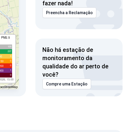
fazer nada!
Preencha a Reclamação
I PM2.5
109
Não há estação de
237
3
00
monitoramento da
0
150
qualidade do ar perto de
0
200
1
300
você?
0
2026, 15:00
Compre uma Estação
penStreetMap