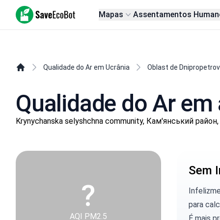
SaveEcoBot
Mapas
Assentamentos Human
Qualidade do Ar em Ucrânia
Oblast de Dnipropetro
Qualidade do Ar em 
Krynychanska selyshchna community, Кам'янський район, 
Sem I
?
Infelizm
para calc
AQI PM2.5
É mais p