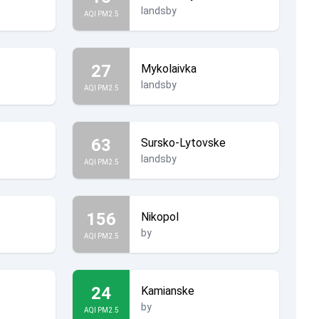
landsby
AQI PM2.5
27
Mykolaivka
landsby
AQI PM2.5
63
Sursko-Lytovske
landsby
AQI PM2.5
156
Nikopol
by
AQI PM2.5
24
Kamianske
by
AQI PM2.5