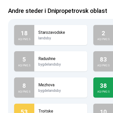
Andre steder i Dnipropetrovsk oblast
18
2
Starozavodske
landsby
AQI PM2.5
AQI PM2.5
5
83
Radushne
bygdelandsby
AQI PM2.5
AQI PM2.5
8
38
Mezhova
bygdelandsby
AQI PM2.5
AQI PM2.5
53
10
Troitske