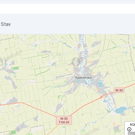
i Stav
AQ
с/д