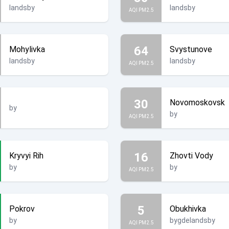
landsby
landsby
AQI PM2.5
64
Mohylivka
Svystunove
landsby
landsby
AQI PM2.5
30
Novomoskovsk
by
by
AQI PM2.5
16
Kryvyi Rih
Zhovti Vody
by
by
AQI PM2.5
5
Pokrov
Obukhivka
by
bygdelandsby
AQI PM2.5