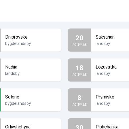
20
Dniprovske
Saksahan
bygdelandsby
landsby
AQI PM2.5
18
Nadiia
Lozuvatka
landsby
landsby
AQI PM2.5
8
Solone
Prymiske
bygdelandsby
landsby
AQI PM2.5
30
Orlivshchyna
Pishchanka