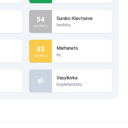
54
Sursko-Klevtseve
landsby
AQI PM2.5
53
Marhanets
by
AQI PM2.5
Vasylkivka
bygdelandsby