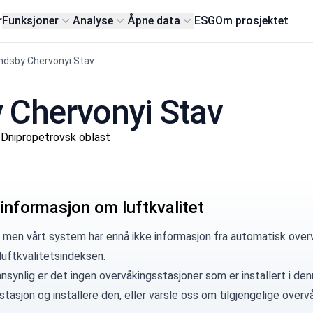
r
Funksjoner
Analyse
Åpne data
ESG
Om prosjektet
ndsby Chervonyi Stav
by Chervonyi Stav
Dnipropetrovsk oblast
 informasjon om luftkvalitet
 men vårt system har ennå ikke informasjon fra automatisk overv
luftkvalitetsindeksen.
synlig er det ingen overvåkingsstasjoner som er installert i denn
 stasjon
og installere den, eller
varsle oss
om tilgjengelige overvå