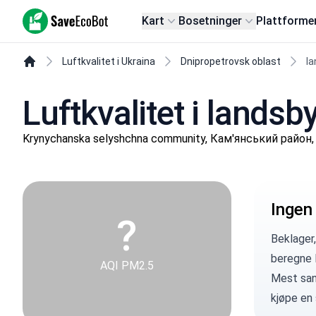
SaveEcoBot
Kart
Bosetninger
Plattforme
Luftkvalitet i Ukraina
Dnipropetrovsk oblast
la
Luftkvalitet i lands
Krynychanska selyshchna community, Кам'янський район, 
Ingen
?
Beklager,
beregne 
AQI PM2.5
Mest sann
kjøpe en