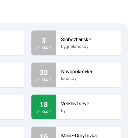
3
Slobozhanske
bygdelandsby
AQI PM2.5
30
Novopokrovka
landsby
AQI PM2.5
18
Verkhivtseve
by
AQI PM2.5
16
Marie-Dmytrivka