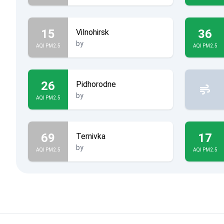
15
36
Vilnohirsk
by
AQI PM2.5
AQI PM2.5
26
Pidhorodne
by
AQI PM2.5
69
17
Ternivka
by
AQI PM2.5
AQI PM2.5