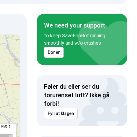
We need your support
to keep SaveEcoBot running
smoothly and w/o crashes
Doner
Føler du eller ser du
forurenset luft? Ikke gå
forbi!
Fyll ut klagen
I PM2.5
88