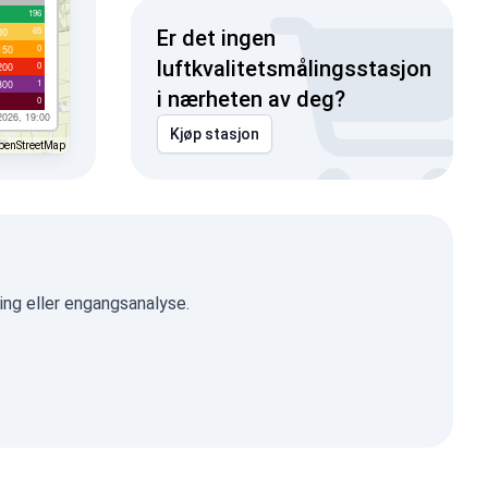
196
65
00
Er det ingen
0
150
luftkvalitetsmålingsstasjon
0
200
1
300
i nærheten av deg?
0
2026, 19:00
Kjøp stasjon
penStreetMap
ing eller engangsanalyse.