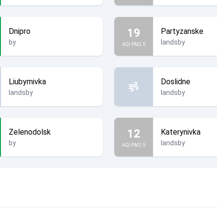
19
Dnipro
Partyzanske
by
landsby
AQI PM2.5
Liubymivka
Doslidne
landsby
landsby
12
Zelenodolsk
Katerynivka
by
landsby
AQI PM2.5