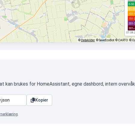
0-50
51-1
101-
151-
201-
301+
07.08.
©
Datakilder
© SaveEcoBot
© CARTO
© O
at kan brukes for HomeAssistant, egne dashbord, intern overvåk
Kopier
rnerklæring
.