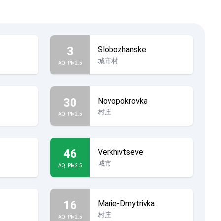
3
Slobozhanske
城市村
AQI PM2.5
30
Novopokrovka
村庄
AQI PM2.5
46
Verkhivtseve
城市
AQI PM2.5
16
Marie-Dmytrivka
村庄
AQI PM2.5