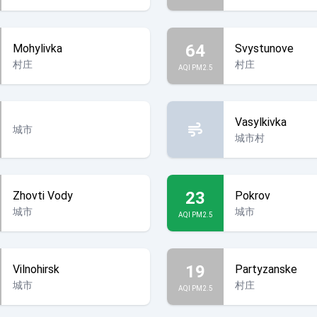
64
Mohylivka
Svystunove
村庄
村庄
AQI PM2.5
Vasylkivka
城市
城市村
23
Zhovti Vody
Pokrov
城市
城市
AQI PM2.5
19
Vilnohirsk
Partyzanske
城市
村庄
AQI PM2.5