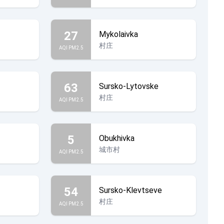
27
Mykolaivka
村庄
AQI PM2.5
63
Sursko-Lytovske
村庄
AQI PM2.5
5
Obukhivka
城市村
AQI PM2.5
54
Sursko-Klevtseve
村庄
AQI PM2.5