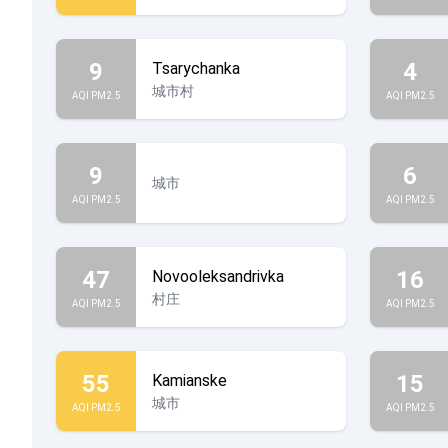
9
4
Tsarychanka
城市村
AQI PM2.5
AQI PM2.5
9
6
城市
AQI PM2.5
AQI PM2.5
47
16
Novooleksandrivka
村庄
AQI PM2.5
AQI PM2.5
55
15
Kamianske
城市
AQI PM2.5
AQI PM2.5