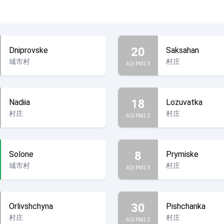
20
Dniprovske
Saksahan
城市村
村庄
AQI PM2.5
18
Nadiia
Lozuvatka
村庄
村庄
AQI PM2.5
8
Solone
Prymiske
城市村
村庄
AQI PM2.5
30
Orlivshchyna
Pishchanka
村庄
村庄
AQI PM2.5