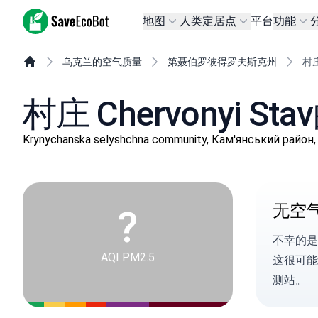
SaveEcoBot
地图
人类定居点
平台
功能
乌克兰的空气质量
第聂伯罗彼得罗夫斯克州
村庄
村庄 Chervonyi S
Krynychanska selyshchna community, Кам'янськи
无空
?
不幸的是
AQI PM2.5
这很可能
测站。