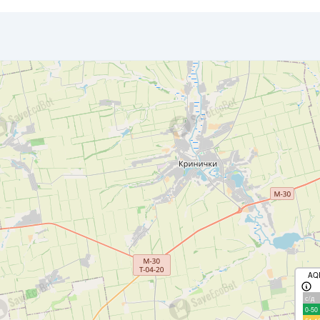
AQ
с/д
0-50