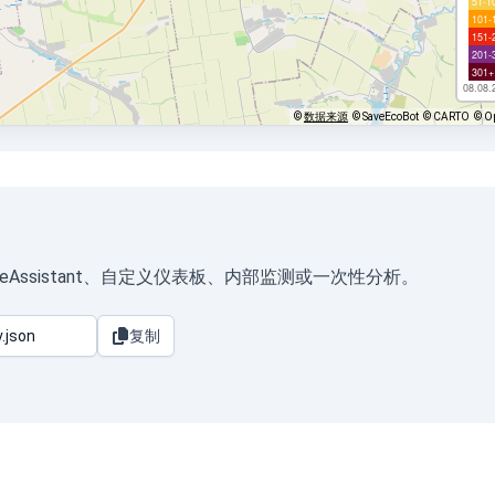
51-1
101-
151-
201-
301+
08.08.
©
数据来源
© SaveEcoBot
© CARTO
© O
 HomeAssistant、自定义仪表板、内部监测或一次性分析。
复制