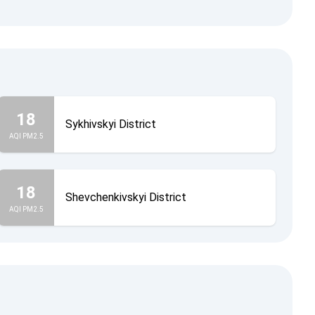
18
Sykhivskyi District
AQI PM2.5
18
Shevchenkivskyi District
AQI PM2.5