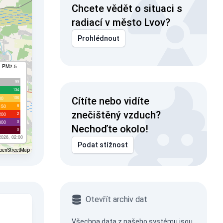
Chcete vědět o situaci s
radiací v město Lvov?
Prohlédnout
I PM2.5
99
134
106
00
Cítíte nebo vidíte
8
150
znečištěný vzduch?
2
200
0
300
Nechoďte okolo!
0
2026, 02:00
Podat stížnost
penStreetMap
Otevřít archiv dat
Všechna data z našeho systému jsou