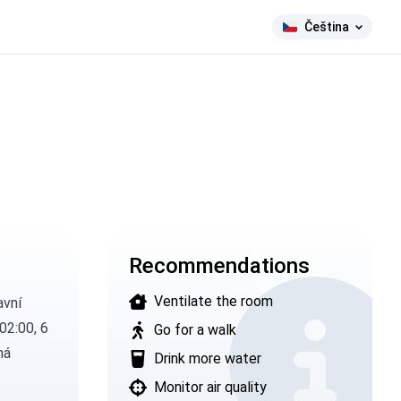
Čeština
Recommendations
Ventilate the room
avní
02:00, 6
Go for a walk
má
Drink more water
Monitor air quality