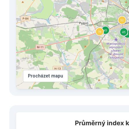
Procházet mapu
Průměrný index kvality vzduchu v město Lvov
Průměrný index k
Combination chart with 3 data series.