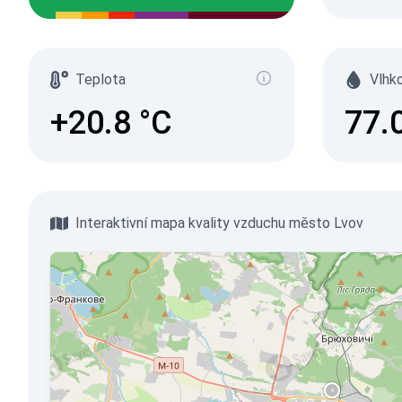
Teplota
Vlhk
+20.8
°C
77.
Interaktivní mapa kvality vzduchu město Lvov