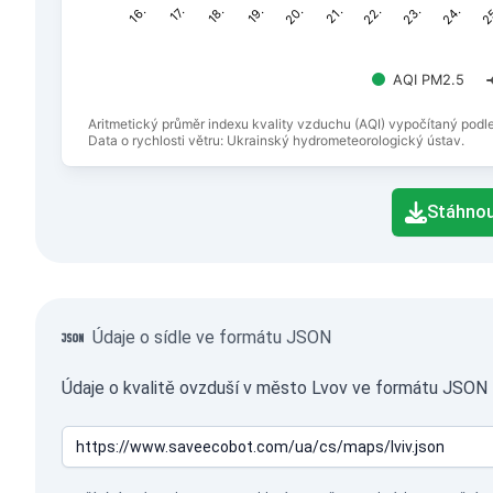
18.
21.
24.
17.
20.
23.
16.
19.
22.
2
AQI PM2.5
Aritmetický průměr indexu kvality vzduchu (AQI) vypočítaný podl
Data o rychlosti větru: Ukrainský hydrometeorologický ústav.
End of interactive chart.
Stáhnou
Údaje o sídle ve formátu JSON
Údaje o kvalitě ovzduší v město Lvov ve formátu JSON l