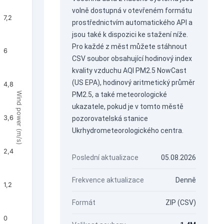
volně dostupná v otevřeném formátu
7,2
prostřednictvím
automatického API
a
jsou také k dispozici ke stažení níže.
Pro každé z měst můžete stáhnout
6
CSV soubor obsahující hodinový index
kvality vzduchu AQI PM2.5 NowCast
(US EPA), hodinový aritmetický průměr
4,8
Wind power (m/s)
PM2.5, a také meteorologické
ukazatele, pokud je v tomto městě
3,6
pozorovatelská stanice
Ukrhydrometeorologického centra.
2,4
Poslední aktualizace
05.08.2026
Frekvence aktualizace
Denně
1,2
Formát
ZIP (CSV)
0