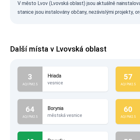
V město Lvov (Lvovská oblast) jsou aktuálně nainstalov
stanice jsou instalovány občany, nezávislými projekty, o
Další místa v Lvovská oblast
3
57
Hriada
vesnice
AQI PM2.5
AQI PM2.5
64
60
Borynia
městská vesnice
AQI PM2.5
AQI PM2.5