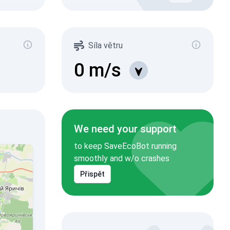
Síla větru
0
m/s
We need your support
to keep SaveEcoBot running
smoothly and w/o crashes
Přispět