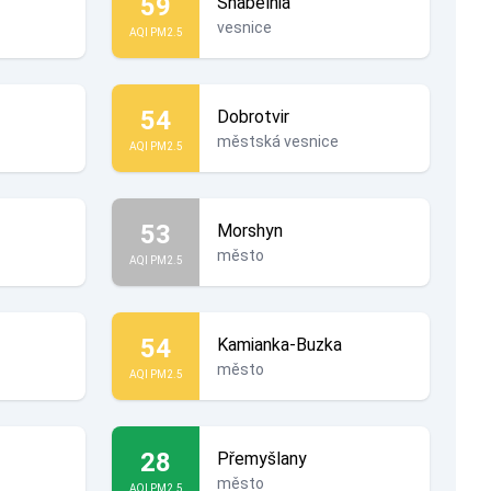
59
Shabelnia
vesnice
AQI PM2.5
54
Dobrotvir
městská vesnice
AQI PM2.5
53
Morshyn
město
AQI PM2.5
54
Kamianka-Buzka
město
AQI PM2.5
28
Přemyšlany
město
AQI PM2.5