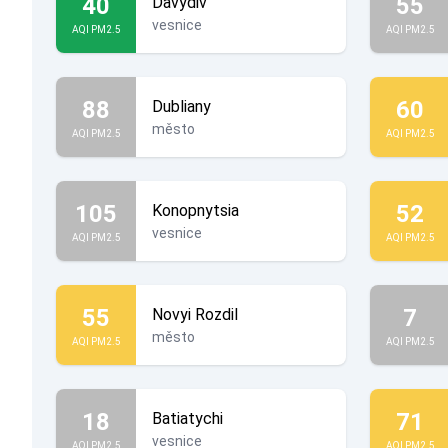
40
55
Davydiv
vesnice
AQI PM2.5
AQI PM2.5
88
60
Dubliany
město
AQI PM2.5
AQI PM2.5
105
52
Konopnytsia
vesnice
AQI PM2.5
AQI PM2.5
55
7
Novyi Rozdil
město
AQI PM2.5
AQI PM2.5
18
71
Batiatychi
vesnice
AQI PM2.5
AQI PM2.5