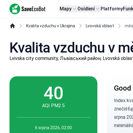
SaveEcoBot
Mapy
Osídlení
Platformy
Fun
Kvalita vzduchu v Ukrajina
Lvovská oblast
měs
Kvalita vzduchu v m
Lvivska city community, Львівський район, Lvovská oblas
40
Good 
Index kv
AQI PM2.5
znečišťuj
srpna 202
minimální 
6 srpna 2026, 02:00