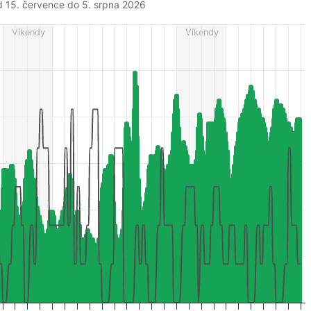
d 15. července do 5. srpna 2026
from 2026-07-15 22:00:00 to 2026-08-05 23:00:00.
Víkendy
Víkendy
r (m/s), and Relative humidity (%).