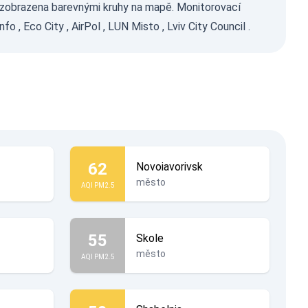
e zobrazena barevnými kruhy na mapě. Monitorovací
info
,
Eco City
,
AirPol
,
LUN Misto
,
Lviv City Council
.
62
Novoiavorivsk
město
AQI PM2.5
55
Skole
město
AQI PM2.5