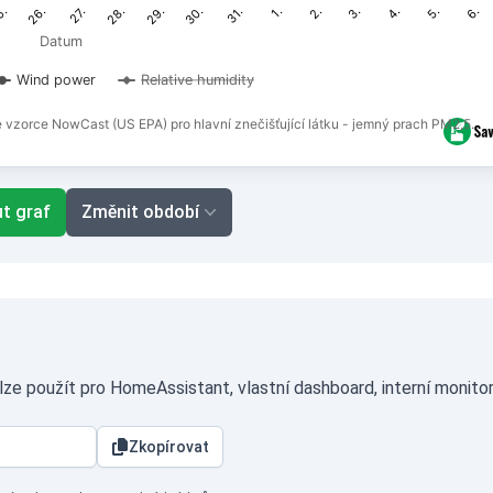
31.
3.
6.
27.
30.
2.
5.
26.
29.
1.
4.
5.
28.
Datum
Wind power
Relative humidity
e vzorce NowCast (US EPA) pro hlavní znečišťující látku - jemný prach PM2,5.
t graf
Změnit období
ze použít pro HomeAssistant, vlastní dashboard, interní monito
Zkopírovat