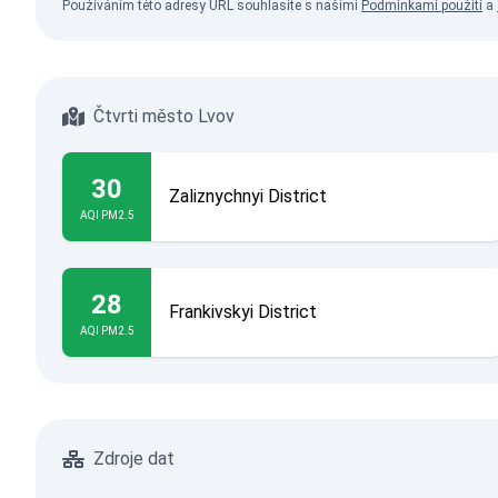
Používáním této adresy URL souhlasíte s našimi
Podmínkami použití
a
Čtvrti město Lvov
30
Zaliznychnyi District
AQI PM2.5
28
Frankivskyi District
AQI PM2.5
Zdroje dat