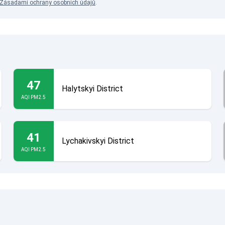
Zásadami ochrany osobních údajů
.
47
Halytskyi District
AQI PM2.5
41
Lychakivskyi District
AQI PM2.5