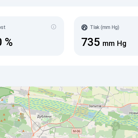
ost
Tlak (mm Hg)
0
%
735
mm Hg