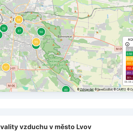
AQ
с/д
0-50
51-1
101-
151-
201-
301+
06.08.
©
Zdroje dat
© SaveEcoBot
© CARTO
© O
vality vzduchu v město Lvov