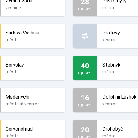
28
Zymna Voda
Pustomyty
vesnice
město
AQI PM2.5
Sudova Vyshnia
Protesy
město
vesnice
40
Boryslav
Stebnyk
město
město
AQI PM2.5
16
Medenychi
Dolishnii Luzhok
městská vesnice
vesnice
AQI PM2.5
20
Červonohrad
Drohobyč
město
město
AQI PM2.5