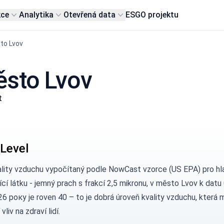
kce
Analytika
Otevřená data
ESG
O projektu
to Lvov
ěsto Lvov
t
Level
ality vzduchu vypočítaný podle
NowCast vzorce (US EPA)
pro hl
ící látku - jemný prach s frakcí 2,5 mikronu, v město Lvov k datu 
6 року je roven 40 – to je dobrá úroveň kvality vzduchu, která 
vliv na zdraví lidí.