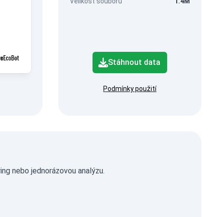
Velikost souboru
1.4M
Stáhnout data
Podmínky použití
ring nebo jednorázovou analýzu.