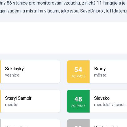
ány 86 stanice pro monitorování vzduchu, z nichž 11 funguje a j
rganizacemi a místními vládami, jako jsou:
SaveDnipro
,
luftdaten.
54
Sokilnyky
Brody
vesnice
město
AQI PM2.5
48
Staryi Sambir
Slavsko
město
městská vesnice
AQI PM2.5