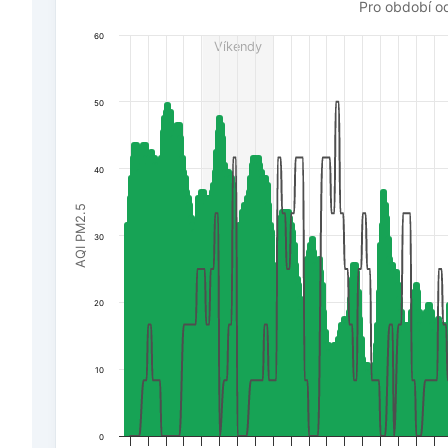
Pro období od 15. července do 5. srpna 2026
Pro období o
The chart has 1 X axis displaying Datum. Data ranges 
60
Víkendy
The chart has 3 Y axes displaying AQI PM2.5, Wind powe
50
40
AQI PM2.5
30
20
10
0