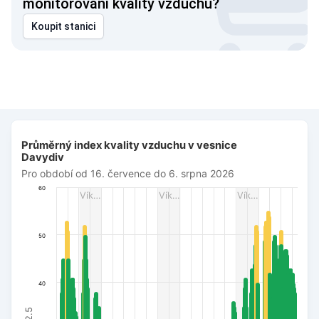
monitorování kvality vzduchu?
Koupit stanici
Průměrný index kvality vzduchu v vesnice Davydiv
Průměrný index kvality vzduchu v vesnice
Bar chart with 506 bars.
Davydiv
Pro období od 16. července do 6. srpna 2026
Pro období od 16. července do 6. srpna 2026
The chart has 1 X axis displaying Datum. Data ranges from 
60
Vík…
Vík…
Vík…
The chart has 1 Y axis displaying AQI PM2.5. Data ranges fro
50
40