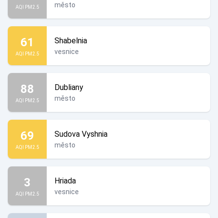
město
AQI PM2.5
61
Shabelnia
vesnice
AQI PM2.5
88
Dubliany
město
AQI PM2.5
69
Sudova Vyshnia
město
AQI PM2.5
3
Hriada
vesnice
AQI PM2.5