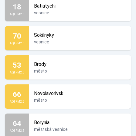
18
Batiatychi
vesnice
AQI PM2.5
70
Sokilnyky
vesnice
AQI PM2.5
53
Brody
město
AQI PM2.5
66
Novoiavorivsk
město
AQI PM2.5
64
Borynia
městská vesnice
AQI PM2.5