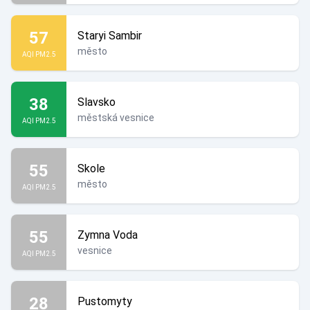
57
Staryi Sambir
město
AQI PM2.5
38
Slavsko
městská vesnice
AQI PM2.5
55
Skole
město
AQI PM2.5
55
Zymna Voda
vesnice
AQI PM2.5
28
Pustomyty