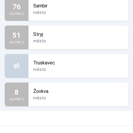
76
Sambir
město
AQI PM2.5
51
Stryj
město
AQI PM2.5
Truskavec
město
8
Žovkva
město
AQI PM2.5