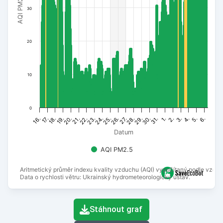
AQI PM2.5
30
20
10
0
29.
16.
28.
27.
26.
25.
6.
24.
5.
23.
4.
22.
3.
21.
2.
20.
1.
19.
31.
18.
30.
17.
Datum
AQI PM2.5
Aritmetický průměr indexu kvality vzduchu (AQI) vypočítaný podle vzorc
Data o rychlosti větru: Ukrainský hydrometeorologický ústav.
End of interactive chart.
Stáhnout graf