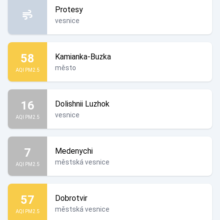
Protesy
vesnice
58
Kamianka-Buzka
město
AQI PM2.5
16
Dolishnii Luzhok
vesnice
AQI PM2.5
7
Medenychi
městská vesnice
AQI PM2.5
57
Dobrotvir
městská vesnice
AQI PM2.5