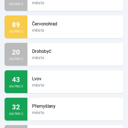
město
AQI PM2.5
89
Červonohrad
město
AQI PM2.5
20
Drohobyč
město
AQI PM2.5
43
Lvov
město
AQI PM2.5
32
Přemyšlany
město
AQI PM2.5