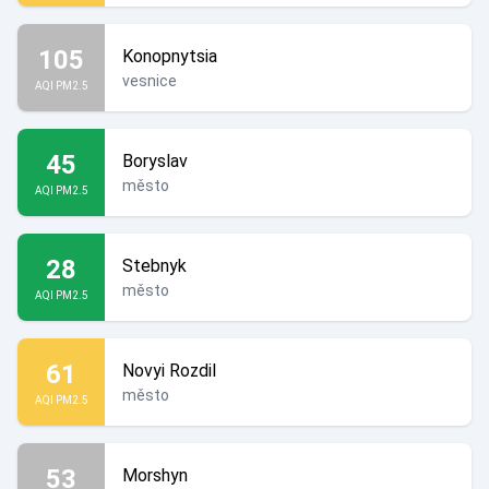
105
Konopnytsia
vesnice
AQI PM2.5
45
Boryslav
město
AQI PM2.5
28
Stebnyk
město
AQI PM2.5
61
Novyi Rozdil
město
AQI PM2.5
53
Morshyn