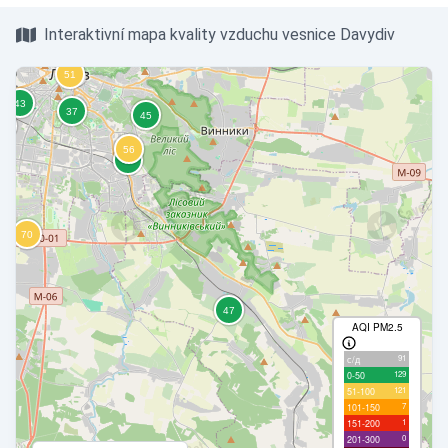
Interaktivní mapa kvality vzduchu vesnice Davydiv
AQI PM2.5
91
с/д
129
0-50
121
51-100
7
101-150
1
151-200
0
201-300