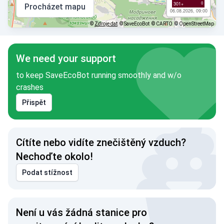
0
301+
Procházet mapu
06.08.2026, 09:00
©
Zdroje dat
© SaveEcoBot
© CARTO
© OpenStreetMap
We need your support
to keep SaveEcoBot running smoothly and w/o
crashes
Přispět
Cítíte nebo vidíte znečištěný vzduch?
Nechoďte okolo!
Podat stížnost
Není u vás žádná stanice pro