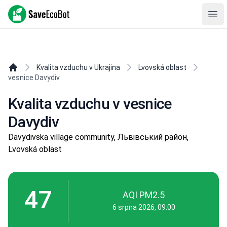
SaveEcoBot
Ope
Kvalita vzduchu v Ukrajina
Lvovská oblast
vesnice Davydiv
Kvalita vzduchu v vesnice
Davydiv
Davydivska village community, Львівський район,
Lvovská oblast
47
AQI PM2.5
6 srpna 2026, 09:00