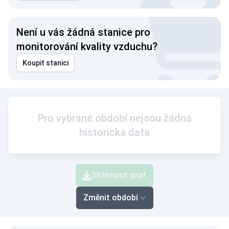
Není u vás žádná stanice pro
monitorování kvality vzduchu?
Koupit stanici
Pro vybrané období nejsou žádná
historická data
Stáhnout graf
Změnit období