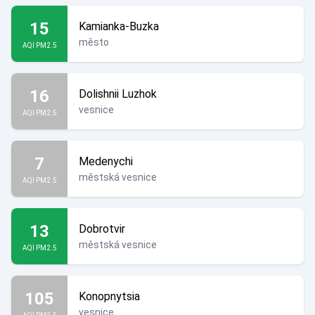
15
Kamianka-Buzka
město
AQI PM2.5
16
Dolishnii Luzhok
vesnice
AQI PM2.5
7
Medenychi
městská vesnice
AQI PM2.5
13
Dobrotvir
městská vesnice
AQI PM2.5
105
Konopnytsia
vesnice