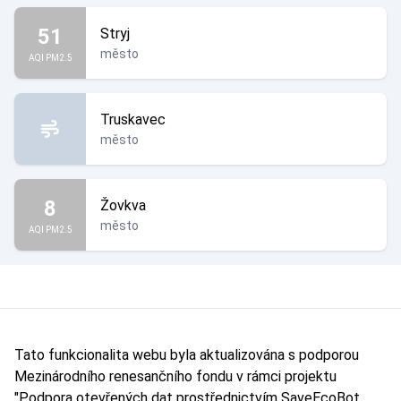
51
Stryj
město
AQI PM2.5
Truskavec
město
8
Žovkva
město
AQI PM2.5
Tato funkcionalita webu byla aktualizována s podporou
Mezinárodního renesančního fondu v rámci projektu
"Podpora otevřených dat prostřednictvím SaveEcoBot