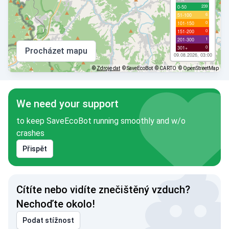
239
0-50
6
51-100
0
101-150
0
151-200
1
201-300
0
301+
Procházet mapu
09.08.2026, 03:00
©
Zdroje dat
© SaveEcoBot
© CARTO
© OpenStreetMap
We need your support
to keep SaveEcoBot running smoothly and w/o
crashes
Přispět
Cítíte nebo vidíte znečištěný vzduch?
Nechoďte okolo!
Podat stížnost