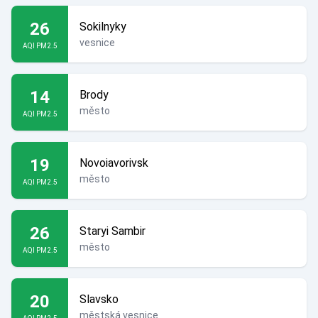
26
Sokilnyky
vesnice
AQI PM2.5
14
Brody
město
AQI PM2.5
19
Novoiavorivsk
město
AQI PM2.5
26
Staryi Sambir
město
AQI PM2.5
20
Slavsko
městská vesnice