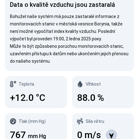
Data o kvalitě vzduchu jsou zastaralá
Bohužel naše systém má pouze zastaralé informace z
monitorovacích stanic v městská vesnice Borynia, takže
není možné vypočítat index kvality vzduchu. Poslední
výpočet byl proveden 19:00, 2 ledna 2025 року.
Může to být způsobeno poruchou monitorovacích stanic,
uzavřením přístupu k datům nebo ukončením jejich přenosu
do našeho systému.
Teplota
Vlhkost
+12.0
°C
88.0
%
Tlak (mm Hg)
Síla větru
767
0
m/s
mm Hg