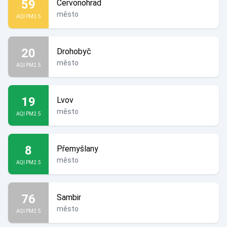
59
Červonohrad
město
AQI PM2.5
20
Drohobyč
město
AQI PM2.5
19
Lvov
město
AQI PM2.5
8
Přemyšlany
město
AQI PM2.5
76
Sambir
město
AQI PM2.5