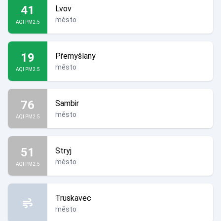
41
Lvov
město
AQI PM2.5
19
Přemyšlany
město
AQI PM2.5
76
Sambir
město
AQI PM2.5
51
Stryj
město
AQI PM2.5
Truskavec
město