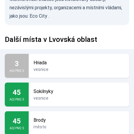
nezávislými projekty, organizacemi a místními vládami,
jako jsou:
Eco City
.
Další místa v Lvovská oblast
3
Hriada
vesnice
AQI PM2.5
45
Sokilnyky
vesnice
AQI PM2.5
45
Brody
město
AQI PM2.5