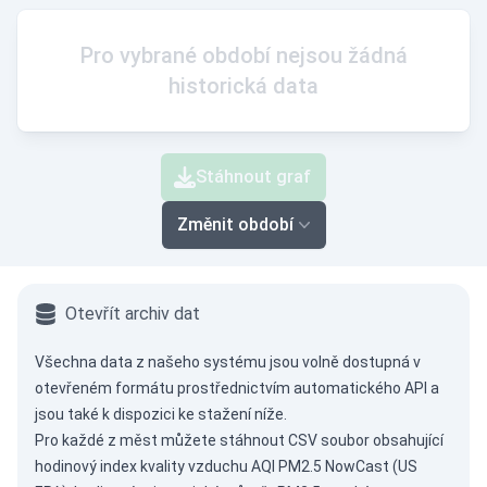
Pro vybrané období nejsou žádná
historická data
Stáhnout graf
Změnit období
Otevřít archiv dat
Všechna data z našeho systému jsou volně dostupná v
otevřeném formátu prostřednictvím
automatického API
a
jsou také k dispozici ke stažení níže.
Pro každé z měst můžete stáhnout CSV soubor obsahující
hodinový index kvality vzduchu AQI PM2.5 NowCast (US