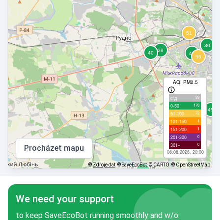
AQI PM2.5
99
с/д
176
0-50
72
51-100
1
101-150
1
151-200
0
201-300
0
301+
Procházet mapu
06.08.2026, 20:00
©
Zdroje dat
© SaveEcoBot
© CARTO
© OpenStreetMap
We need your support
to keep SaveEcoBot running smoothly and w/o