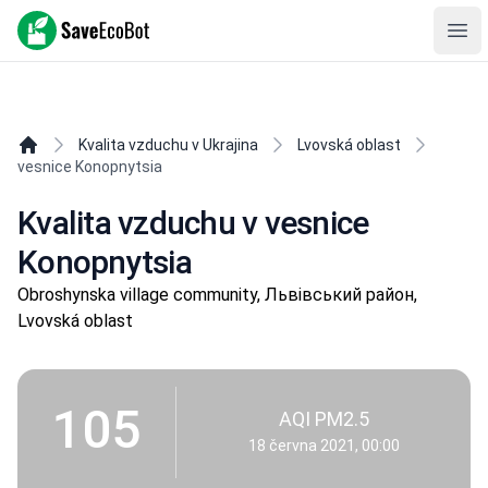
SaveEcoBot
Ope
Kvalita vzduchu v Ukrajina
Lvovská oblast
vesnice Konopnytsia
Kvalita vzduchu v vesnice
Konopnytsia
Obroshynska village community, Львівський район,
Lvovská oblast
105
AQI PM2.5
18 června 2021, 00:00