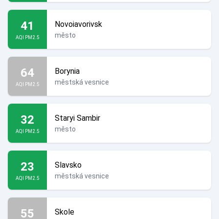
41
Novoiavorivsk
město
AQI PM2.5
64
Borynia
městská vesnice
AQI PM2.5
32
Staryi Sambir
město
AQI PM2.5
23
Slavsko
městská vesnice
AQI PM2.5
55
Skole