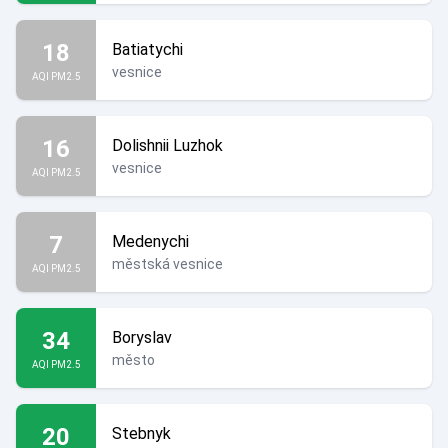
18
Batiatychi
vesnice
AQI PM2.5
16
Dolishnii Luzhok
vesnice
AQI PM2.5
7
Medenychi
městská vesnice
AQI PM2.5
34
Boryslav
město
AQI PM2.5
20
Stebnyk