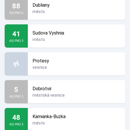
88
Dubliany
město
AQI PM2.5
41
Sudova Vyshnia
město
AQI PM2.5
Protesy
vesnice
5
Dobrotvir
městská vesnice
AQI PM2.5
48
Kamianka-Buzka
město
AQI PM2.5