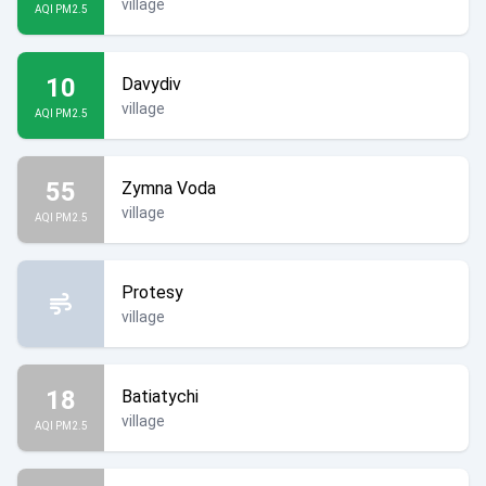
village
AQI PM2.5
10
Davydiv
village
AQI PM2.5
55
Zymna Voda
village
AQI PM2.5
Protesy
village
18
Batiatychi
village
AQI PM2.5