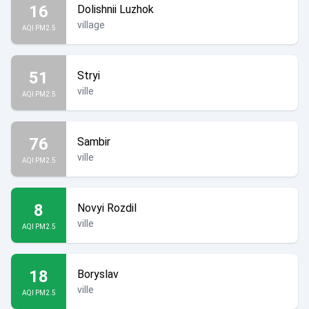
16
Dolishnii Luzhok
village
AQI PM2.5
51
Stryi
ville
AQI PM2.5
76
Sambir
ville
AQI PM2.5
8
Novyi Rozdil
ville
AQI PM2.5
18
Boryslav
ville
AQI PM2.5