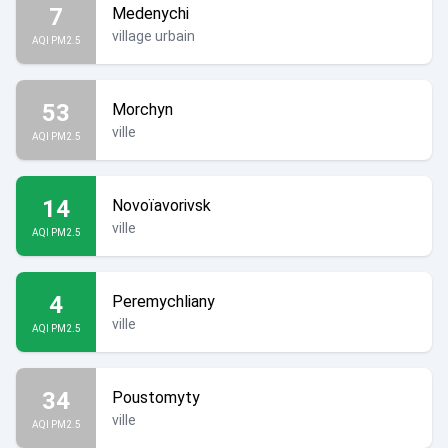
7
Medenychi
village urbain
AQI PM2.5
53
Morchyn
ville
AQI PM2.5
14
Novoïavorivsk
ville
AQI PM2.5
4
Peremychliany
ville
AQI PM2.5
34
Poustomyty
ville
AQI PM2.5