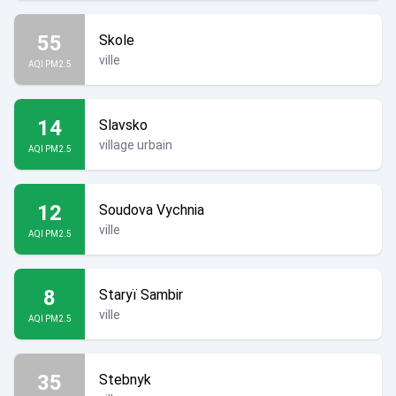
55
Skole
ville
AQI PM2.5
14
Slavsko
village urbain
AQI PM2.5
12
Soudova Vychnia
ville
AQI PM2.5
8
Staryï Sambir
ville
AQI PM2.5
35
Stebnyk