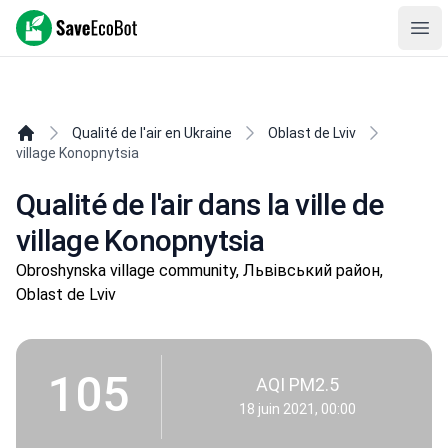
SaveEcoBot
Ope
Qualité de l'air en Ukraine
Oblast de Lviv
village Konopnytsia
Qualité de l'air dans la ville de
village Konopnytsia
Obroshynska village community, Львівський район,
Oblast de Lviv
105
AQI PM2.5
18 juin 2021, 00:00