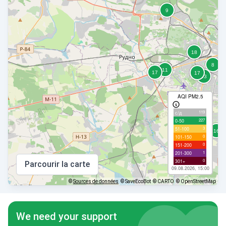
AQI PM2.5
119
с/д
227
0-50
3
51-100
0
101-150
0
151-200
1
201-300
0
301+
Parcourir la carte
09.08.2026, 15:00
©
Sources de données
© SaveEcoBot
© CARTO
© OpenStreetMap
We need your support