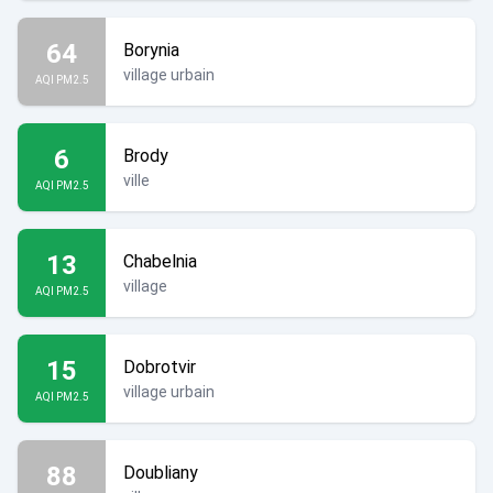
64
Borynia
village urbain
AQI PM2.5
6
Brody
ville
AQI PM2.5
13
Chabelnia
village
AQI PM2.5
15
Dobrotvir
village urbain
AQI PM2.5
88
Doubliany