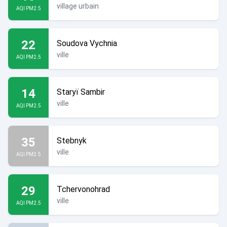
village urbain
AQI PM2.5
22
Soudova Vychnia
ville
AQI PM2.5
14
Staryï Sambir
ville
AQI PM2.5
35
Stebnyk
ville
AQI PM2.5
29
Tchervonohrad
ville
AQI PM2.5