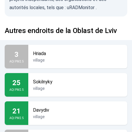
autorités locales, tels que :
uRADMonitor
.
Autres endroits de la Oblast de Lviv
3
Hriada
village
AQI PM2.5
25
Sokilnyky
village
AQI PM2.5
21
Davydiv
village
AQI PM2.5