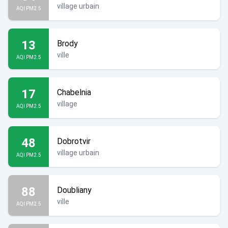
village urbain
AQI PM2.5
13
Brody
ville
AQI PM2.5
17
Chabelnia
village
AQI PM2.5
48
Dobrotvir
village urbain
AQI PM2.5
88
Doubliany
ville
AQI PM2.5