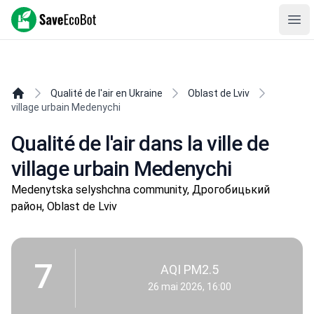
SaveEcoBot
Ope
Qualité de l'air en Ukraine
Oblast de Lviv
village urbain Medenychi
Qualité de l'air dans la ville de
village urbain Medenychi
Medenytska selyshchna community, Дрогобицький
район, Oblast de Lviv
7
AQI PM2.5
26 mai 2026, 16:00