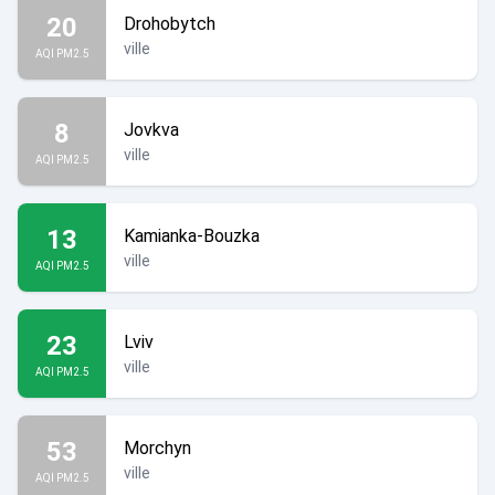
20
Drohobytch
ville
AQI PM2.5
8
Jovkva
ville
AQI PM2.5
13
Kamianka-Bouzka
ville
AQI PM2.5
23
Lviv
ville
AQI PM2.5
53
Morchyn
ville
AQI PM2.5