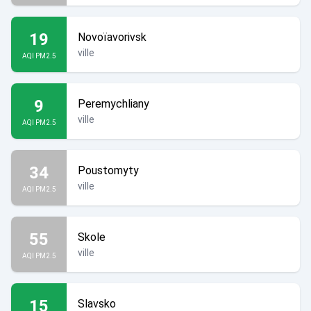
19
Novoïavorivsk
ville
AQI PM2.5
9
Peremychliany
ville
AQI PM2.5
34
Poustomyty
ville
AQI PM2.5
55
Skole
ville
AQI PM2.5
15
Slavsko