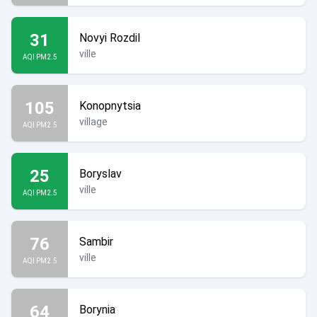
31
Novyi Rozdil
ville
AQI PM2.5
105
Konopnytsia
village
AQI PM2.5
25
Boryslav
ville
AQI PM2.5
76
Sambir
ville
AQI PM2.5
64
Borynia