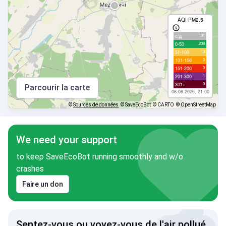
AQI PM2.5
101
с/д
238
0-50
10
51-100
0
101-150
0
151-200
1
201-300
0
301+
Parcourir la carte
08.08.2026, 21:00
©
Sources de données
© SaveEcoBot
© CARTO
© OpenStreetMap
We need your support
to keep SaveEcoBot running smoothly and w/o
crashes
Faire un don
Sentez-vous ou voyez-vous de l'air pollué