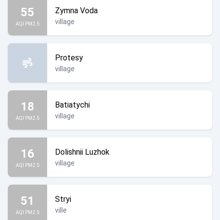
55
Zymna Voda
village
AQI PM2.5
Protesy
village
18
Batiatychi
village
AQI PM2.5
16
Dolishnii Luzhok
village
AQI PM2.5
51
Stryi
ville
AQI PM2.5