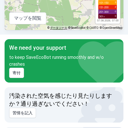
3
101-150
2
151-200
0
201-300
0
301+
マップを閲覧
07.08.2026, 07:00
©
データソース
© SaveEcoBot
© CARTO
© OpenStreetMap
We need your support
to keep SaveEcoBot running smoothly and w/o
crashes
寄付
汚染された空気を感じたり見たりします
か？通り過ぎないでください！
苦情を記入