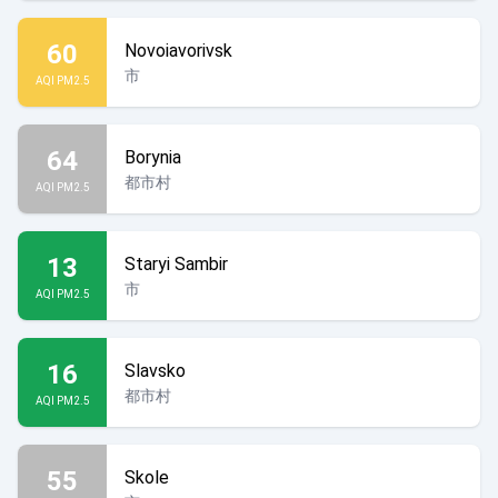
60
Novoiavorivsk
市
AQI PM2.5
64
Borynia
都市村
AQI PM2.5
13
Staryi Sambir
市
AQI PM2.5
16
Slavsko
都市村
AQI PM2.5
55
Skole