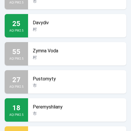
市
AQI PM2.5
25
Davydiv
村
AQI PM2.5
55
Zymna Voda
村
AQI PM2.5
27
Pustomyty
市
AQI PM2.5
18
Peremyshliany
市
AQI PM2.5