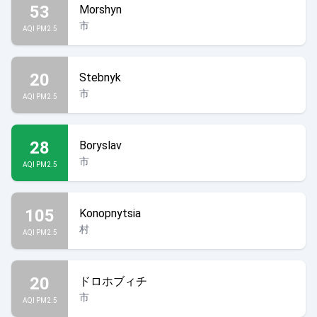
53
Morshyn
市
AQI PM2.5
20
Stebnyk
市
AQI PM2.5
28
Boryslav
市
AQI PM2.5
105
Konopnytsia
村
AQI PM2.5
20
ドロホブィチ
市
AQI PM2.5