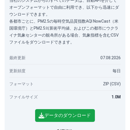
当社のシステムからのすべてのデータは、
自動API
を介して
オープンフォーマットで自由に利用でき、以下から迅速にダ
ウンロードできます。
各都市ごとに、PM2.5の毎時空気品質指数AQI NowCast（米
国環境庁）とPM2.5의算術平均値、およびこの都市にウクラ
イナ気象センターの観측所がある場合、気象指標を含むCSV
ファイルをダウンロードできます。
最終更新
07.08.2026
更新頻度
毎日
フォーマット
ZIP (CSV)
ファイルサイズ
1.0M
データのダウンロード