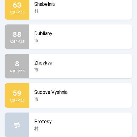
63
Shabelnia
村
AQI PM2.5
88
Dubliany
市
AQI PM2.5
8
Zhovkva
市
AQI PM2.5
59
Sudova Vyshnia
市
AQI PM2.5
Protesy
村