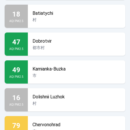
18
Batiatychi
村
AQI PM2.5
47
Dobrotvir
都市村
AQI PM2.5
49
Kamianka-Buzka
市
AQI PM2.5
16
Dolishnii Luzhok
村
AQI PM2.5
79
Chervonohrad