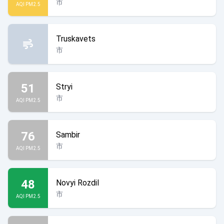
市
AQI PM2.5
Truskavets
市
51
Stryi
市
AQI PM2.5
76
Sambir
市
AQI PM2.5
48
Novyi Rozdil
市
AQI PM2.5