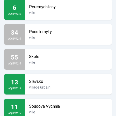
6
Peremychliany
ville
AQI PM2.5
34
Poustomyty
ville
AQI PM2.5
55
Skole
ville
AQI PM2.5
13
Slavsko
village urbain
AQI PM2.5
11
Soudova Vychnia
ville
AQI PM2.5