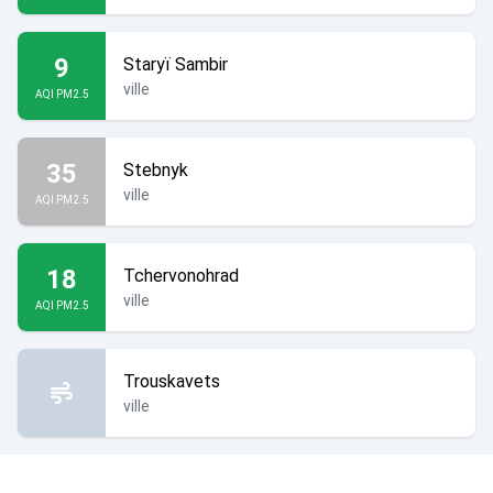
9
Staryï Sambir
ville
AQI PM2.5
35
Stebnyk
ville
AQI PM2.5
18
Tchervonohrad
ville
AQI PM2.5
Trouskavets
ville