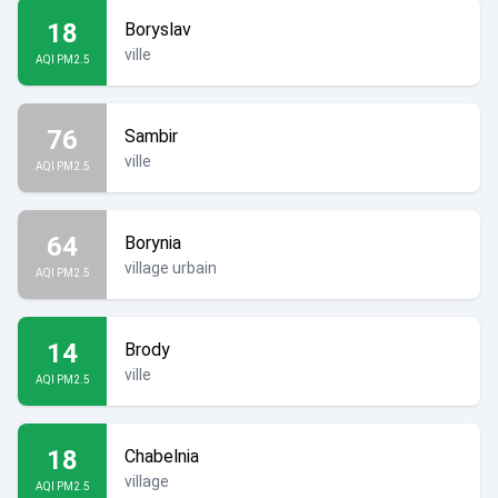
18
Boryslav
ville
AQI PM2.5
76
Sambir
ville
AQI PM2.5
64
Borynia
village urbain
AQI PM2.5
14
Brody
ville
AQI PM2.5
18
Chabelnia
village
AQI PM2.5