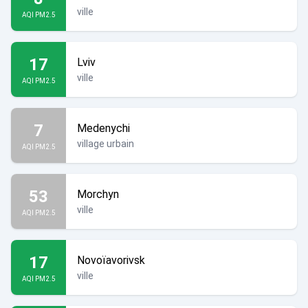
ville
AQI PM2.5
17
Lviv
ville
AQI PM2.5
7
Medenychi
village urbain
AQI PM2.5
53
Morchyn
ville
AQI PM2.5
17
Novoïavorivsk
ville
AQI PM2.5