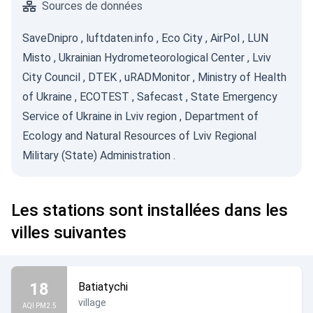
Sources de données
SaveDnipro
,
luftdaten.info
,
Eco City
,
AirPol
,
LUN
Misto
,
Ukrainian Hydrometeorological Center
,
Lviv
City Council
,
DTEK
,
uRADMonitor
,
Ministry of Health
of Ukraine
,
ECOTEST
,
Safecast
,
State Emergency
Service of Ukraine in Lviv region
,
Department of
Ecology and Natural Resources of Lviv Regional
Military (State) Administration
.
Les stations sont installées dans les
villes suivantes
18
Batiatychi
village
AQI PM2.5