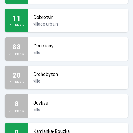
11
Dobrotvir
village urbain
AQI PM2.5
88
Doubliany
ville
AQI PM2.5
20
Drohobytch
ville
AQI PM2.5
8
Jovkva
ville
AQI PM2.5
8
Kamianka-Bouzka