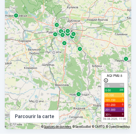
AQI PM2.5
110
с/д
235
0-50
5
51-100
0
101-150
0
151-200
0
201-300
0
301+
Parcourir la carte
09.08.2026, 11:00
©
Sources de données
© SaveEcoBot
© CARTO
© OpenStreetMap