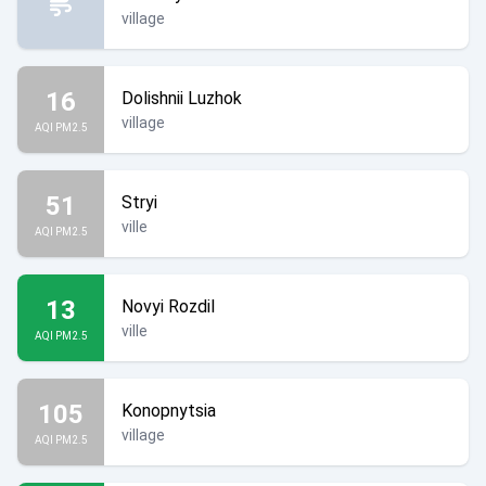
village
16
Dolishnii Luzhok
village
AQI PM2.5
51
Stryi
ville
AQI PM2.5
13
Novyi Rozdil
ville
AQI PM2.5
105
Konopnytsia
village
AQI PM2.5