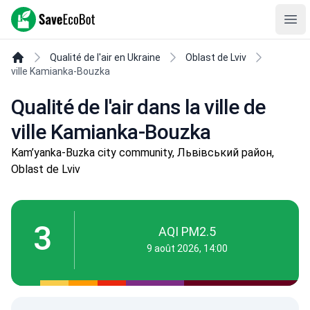
SaveEcoBot
Ope
Qualité de l'air en Ukraine
Oblast de Lviv
ville Kamianka-Bouzka
Qualité de l'air dans la ville de
ville Kamianka-Bouzka
Kam’yanka-Buzka city community, Львівський район,
Oblast de Lviv
3
AQI PM2.5
9 août 2026, 14:00