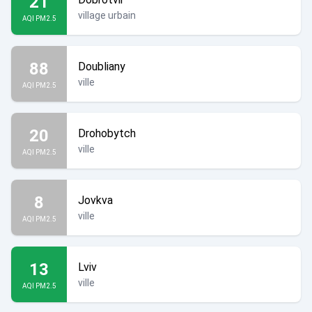
21
village urbain
AQI PM2.5
88
Doubliany
ville
AQI PM2.5
20
Drohobytch
ville
AQI PM2.5
8
Jovkva
ville
AQI PM2.5
13
Lviv
ville
AQI PM2.5