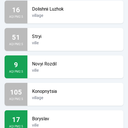
16
Dolishnii Luzhok
village
AQI PM2.5
51
Stryi
ville
AQI PM2.5
9
Novyi Rozdil
ville
AQI PM2.5
105
Konopnytsia
village
AQI PM2.5
17
Boryslav
ville
AQI PM2.5