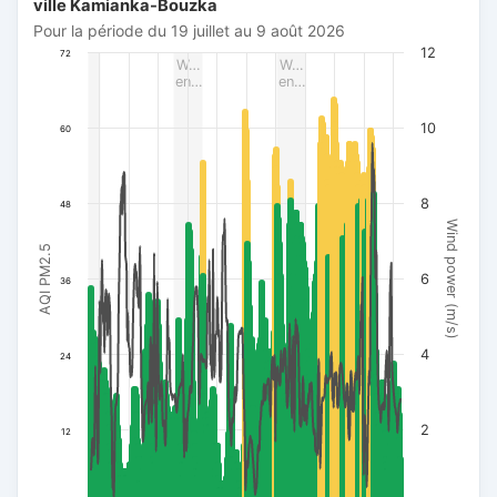
ville Kamianka-Bouzka
Pour la période du 19 juillet au 9 août 2026
Pour la période du 19 juillet au 9 août 2026
The chart has 1 X axis displaying Date. Data ranges from 20
12
72
W…
W…
The chart has 3 Y axes displaying AQI PM2.5, Wind power (m/s
en…
en…
10
60
8
48
Wind power (m/s)
AQI PM2.5
6
36
4
24
2
12