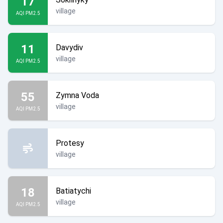
17
village
AQI PM2.5
11
Davydiv
village
AQI PM2.5
55
Zymna Voda
village
AQI PM2.5
Protesy
village
18
Batiatychi
village
AQI PM2.5