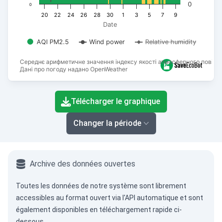
0
0
20
22
24
26
28
30
1
3
5
7
9
Date
AQI PM2.5
Wind power
Relative humidity
Середнє арифметичне значення індексу якості атмосферного повітря
Дані про погоду надано OpenWeather
End of interactive chart.
Télécharger le graphique
Changer la période
Archive des données ouvertes
Toutes les données de notre système sont librement
accessibles au format ouvert via
l'API automatique
et sont
également disponibles en téléchargement rapide ci-
dessous.