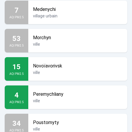
7
Medenychi
village urbain
AQI PM2.5
53
Morchyn
ville
AQI PM2.5
15
Novoïavorivsk
ville
AQI PM2.5
4
Peremychliany
ville
AQI PM2.5
34
Poustomyty
ville
AQI PM2.5