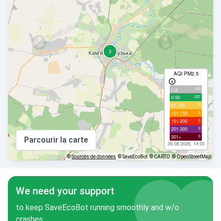
AQI PM2.5
110
с/д
237
0-50
3
51-100
0
101-150
0
151-200
0
201-300
0
301+
Parcourir la carte
09.08.2026, 14:00
©
Sources de données
© SaveEcoBot
© CARTO
© OpenStreetMap
We need your support
to keep SaveEcoBot running smoothly and w/o
crashes