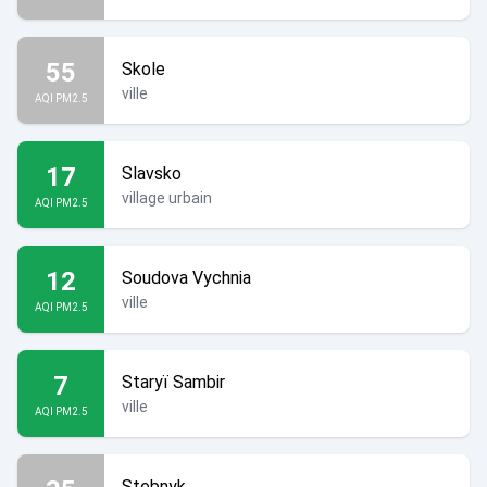
55
Skole
ville
AQI PM2.5
17
Slavsko
village urbain
AQI PM2.5
12
Soudova Vychnia
ville
AQI PM2.5
7
Staryï Sambir
ville
AQI PM2.5
Stebnyk