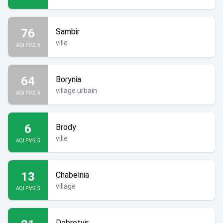
76
Sambir
ville
AQI PM2.5
64
Borynia
village urbain
AQI PM2.5
6
Brody
ville
AQI PM2.5
13
Chabelnia
village
AQI PM2.5
Dobrotvir