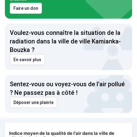
Faire un don
Voulez-vous connaître la situation de la
radiation dans la ville de ville Kamianka-
Bouzka ?
En savoir plus
Sentez-vous ou voyez-vous de l'air pollué
? Ne passez pas à côté !
Déposer une plainte
Indice moyen de la qualité de l'air dans la ville de ville Kami
Indice moyen de la qualité de l'air dans la ville de
Combination chart with 3 data series.