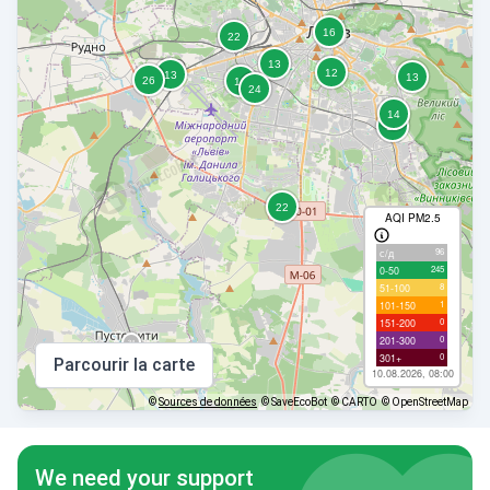
AQI PM2.5
96
с/д
245
0-50
8
51-100
1
101-150
0
151-200
0
201-300
0
301+
Parcourir la carte
10.08.2026, 08:00
©
Sources de données
© SaveEcoBot
© CARTO
© OpenStreetMap
We need your support