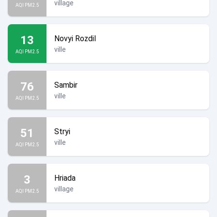
village
AQI PM2.5
13
Novyi Rozdil
ville
AQI PM2.5
76
Sambir
ville
AQI PM2.5
51
Stryi
ville
AQI PM2.5
3
Hriada
village
AQI PM2.5