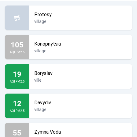
Protesy
village
105
Konopnytsia
village
AQI PM2.5
19
Boryslav
ville
AQI PM2.5
12
Davydiv
village
AQI PM2.5
55
Zymna Voda