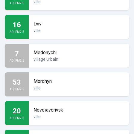
ville
AQI PM2.5
16
Lviv
ville
AQI PM2.5
7
Medenychi
village urbain
AQI PM2.5
53
Morchyn
ville
AQI PM2.5
20
Novoïavorivsk
ville
AQI PM2.5