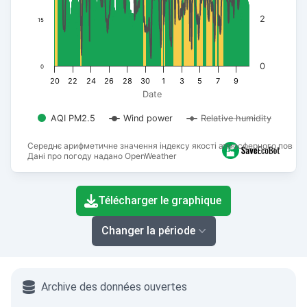
2
15
0
0
20
22
24
26
28
30
1
3
5
7
9
Date
AQI PM2.5
Wind power
Relative humidity
Середнє арифметичне значення індексу якості атмосферного повітря
Дані про погоду надано OpenWeather
End of interactive chart.
Télécharger le graphique
Changer la période
Archive des données ouvertes