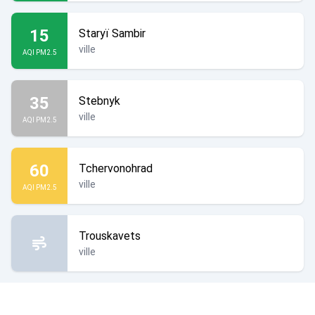
15
Staryï Sambir
ville
AQI PM2.5
35
Stebnyk
ville
AQI PM2.5
60
Tchervonohrad
ville
AQI PM2.5
Trouskavets
ville