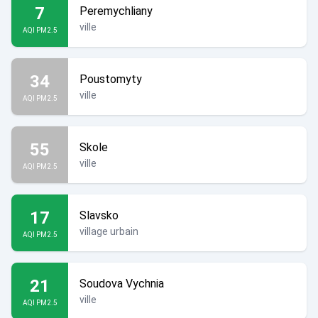
7
Peremychliany
ville
AQI PM2.5
34
Poustomyty
ville
AQI PM2.5
55
Skole
ville
AQI PM2.5
17
Slavsko
village urbain
AQI PM2.5
21
Soudova Vychnia
ville
AQI PM2.5