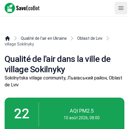
SaveEcoBot
Ope
Qualité de l'air en Ukraine
Oblast de Lviv
village Sokilnyky
Qualité de l'air dans la ville de
village Sokilnyky
Sokilnytska village community, Львівський район, Oblast
de Lviv
22
AQI PM2.5
10 août 2026, 08:00