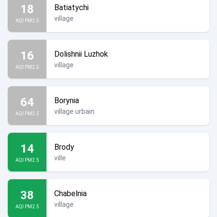
18
Batiatychi
village
AQI PM2.5
16
Dolishnii Luzhok
village
AQI PM2.5
64
Borynia
village urbain
AQI PM2.5
14
Brody
ville
AQI PM2.5
38
Chabelnia
village
AQI PM2.5