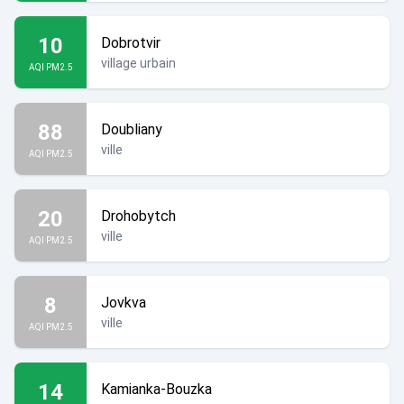
10
Dobrotvir
village urbain
AQI PM2.5
88
Doubliany
ville
AQI PM2.5
20
Drohobytch
ville
AQI PM2.5
8
Jovkva
ville
AQI PM2.5
14
Kamianka-Bouzka