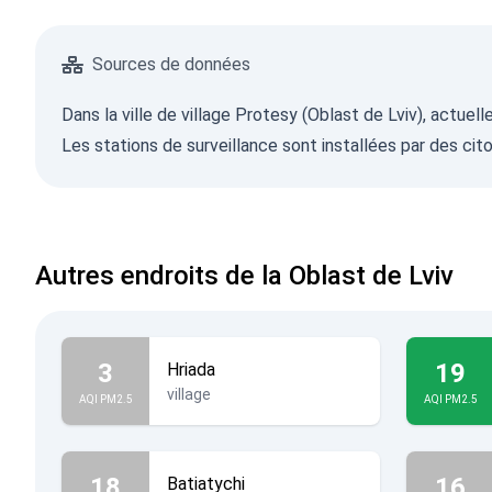
Sources de données
Dans la ville de village Protesy (Oblast de Lviv), actue
Les stations de surveillance sont installées par des cit
Autres endroits de la Oblast de Lviv
3
19
Hriada
village
AQI PM2.5
AQI PM2.5
18
16
Batiatychi