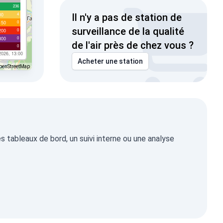
236
4
00
Il n'y a pas de station de
0
150
surveillance de la qualité
0
200
0
300
de l'air près de chez vous ?
0
2026, 13:00
Acheter une station
penStreetMap
 tableaux de bord, un suivi interne ou une analyse