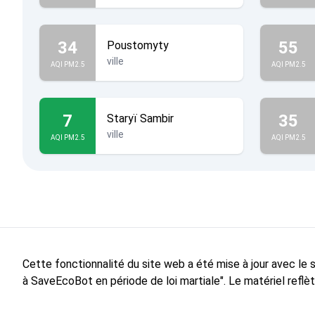
34
55
Poustomyty
ville
AQI PM2.5
AQI PM2.5
7
35
Staryï Sambir
ville
AQI PM2.5
AQI PM2.5
Cette fonctionnalité du site web a été mise à jour avec le
à SaveEcoBot en période de loi martiale". Le matériel reflè