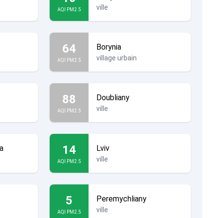
ville
AQI PM2.5
64
Borynia
village urbain
AQI PM2.5
88
Doubliany
ville
AQI PM2.5
14
a
Lviv
ville
AQI PM2.5
5
Peremychliany
ville
AQI PM2.5