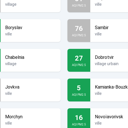
village
ville
AQI PM2.5
76
Boryslav
Sambir
ville
ville
AQI PM2.5
27
Chabelnia
Dobrotvir
village
village urbain
AQI PM2.5
5
Jovkva
Kamianka-Bouzk
ville
ville
AQI PM2.5
16
Morchyn
Novoïavorivsk
ville
ville
AQI PM2.5