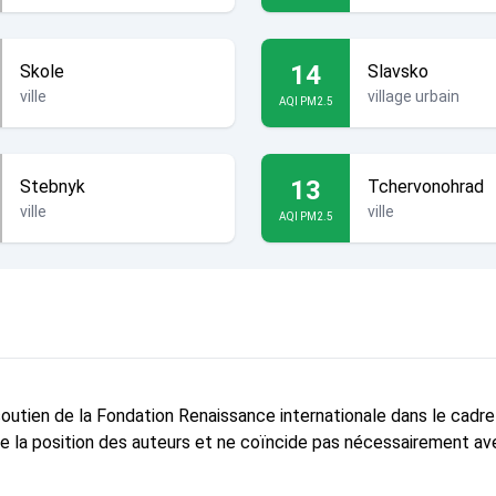
14
Skole
Slavsko
ville
village urbain
AQI PM2.5
13
Stebnyk
Tchervonohrad
ville
ville
AQI PM2.5
 soutien de la Fondation Renaissance internationale dans le cadr
te la position des auteurs et ne coïncide pas nécessairement ave