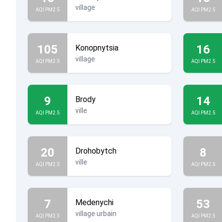
village
AQI PM2.5
AQI PM2.5
105
16
Konopnytsia
village
AQI PM2.5
AQI PM2.5
9
14
Brody
ville
AQI PM2.5
AQI PM2.5
20
8
Drohobytch
ville
AQI PM2.5
AQI PM2.5
7
53
Medenychi
village urbain
AQI PM2.5
AQI PM2.5