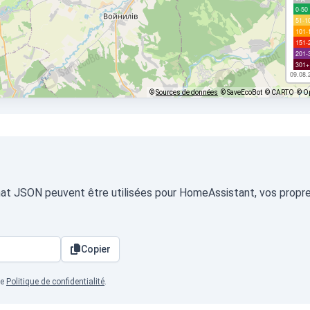
0-50
51-1
101-
151-
201-
301+
09.08.
©
Sources de données
© SaveEcoBot
© CARTO
© O
rmat JSON peuvent être utilisées pour HomeAssistant, vos propres
Copier
re
Politique de confidentialité
.