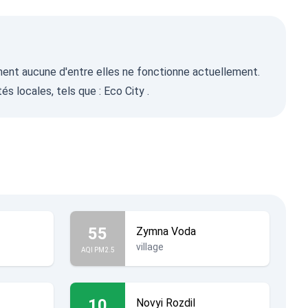
sement aucune d'entre elles ne fonctionne actuellement.
és locales, tels que :
Eco City
.
55
Zymna Voda
village
AQI PM2.5
10
Novyi Rozdil