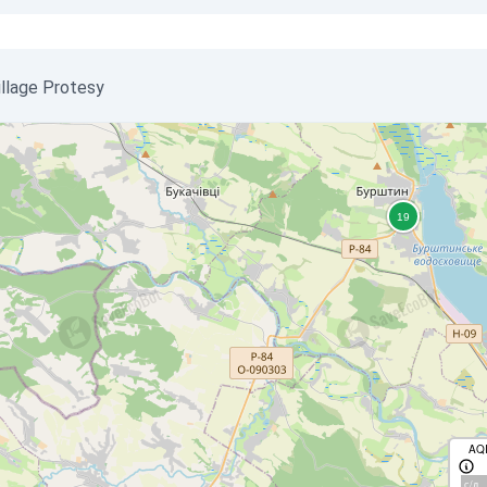
village Protesy
AQ
с/д