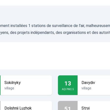
llement installées 1 stations de surveillance de l'air, malheureu
oyens, des projets indépendants, des organisations et des autorit
13
Sokilnyky
Davydiv
village
village
AQI PM2.5
51
Dolishnii Luzhok
Stryi