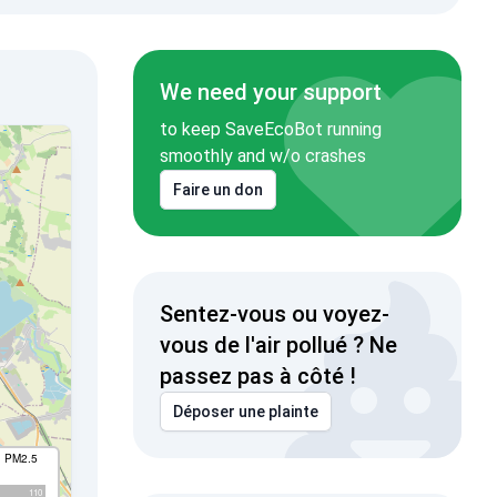
We need your support
to keep SaveEcoBot running
smoothly and w/o crashes
Faire un don
Sentez-vous ou voyez-
vous de l'air pollué ? Ne
passez pas à côté !
Déposer une plainte
I PM2.5
110