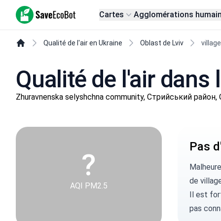
SaveEcoBot
Cartes
Agglomérations humai
Qualité de l'air en Ukraine
Oblast de Lviv
villag
Qualité de l'air dans 
Zhuravnenska selyshchna community, Стрийський район, O
Pas d'
?
Malheure
de village
AQI PM2.5
Il est fo
pas conn