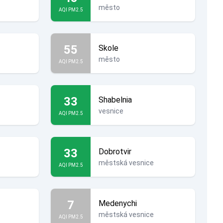
město
AQI PM2.5
55
Skole
město
AQI PM2.5
33
Shabelnia
vesnice
AQI PM2.5
33
Dobrotvir
městská vesnice
AQI PM2.5
7
Medenychi
městská vesnice
AQI PM2.5