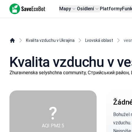
SaveEcoBot
Mapy
Osídlení
Platformy
Fun
Kvalita vzduchu v Ukrajina
Lvovská oblast
vesn
Kvalita vzduchu v ve
Zhuravnenska selyshchna community, Стрийський район, 
Žádné
?
Bohužel 
vzduchu.
AQI PM2.5
Nejspíše