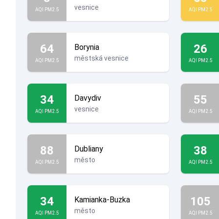
vesnice
AQI PM2.5
AQI PM2.5
64
26
Borynia
městská vesnice
AQI PM2.5
AQI PM2.5
34
55
Davydiv
vesnice
AQI PM2.5
AQI PM2.5
88
38
Dubliany
město
AQI PM2.5
AQI PM2.5
34
105
Kamianka-Buzka
město
AQI PM2.5
AQI PM2.5