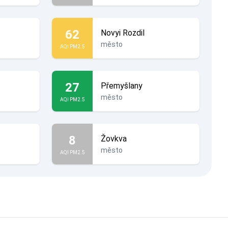
62
Novyi Rozdil
město
AQI PM2.5
27
Přemyšlany
město
AQI PM2.5
8
Žovkva
město
AQI PM2.5