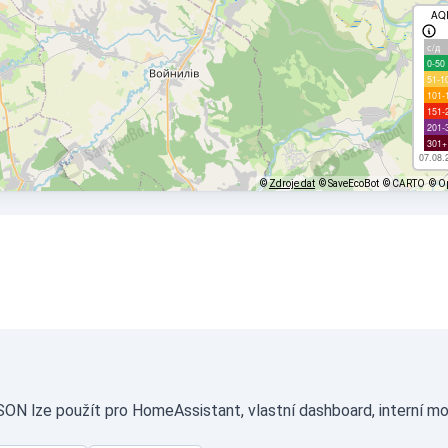
AQ
с/д
0-50
51-1
101-
151-
201-
301+
07.08.
©
Zdroje dat
© SaveEcoBot
© CARTO
© O
SON lze použít pro HomeAssistant, vlastní dashboard, interní mo