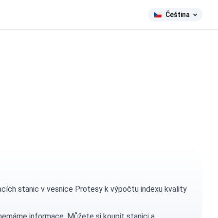
Čeština
ch stanic v vesnice Protesy k výpočtu indexu kvality
h nemáme informace. Můžete si
koupit stanici
a