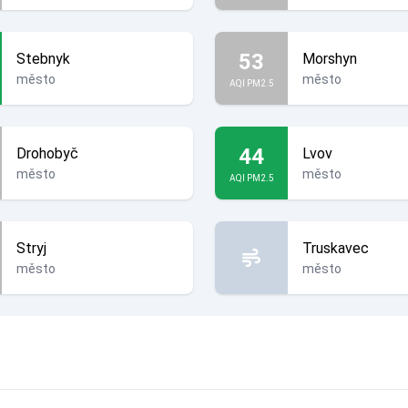
53
Stebnyk
Morshyn
město
město
AQI PM2.5
44
Drohobyč
Lvov
město
město
AQI PM2.5
Stryj
Truskavec
město
město