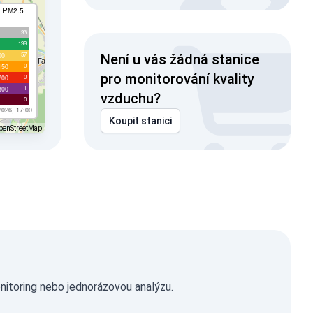
I PM2.5
93
199
57
00
Není u vás žádná stanice
0
150
pro monitorování kvality
0
200
1
300
vzduchu?
0
2026, 17:00
Koupit stanici
penStreetMap
nitoring nebo jednorázovou analýzu.