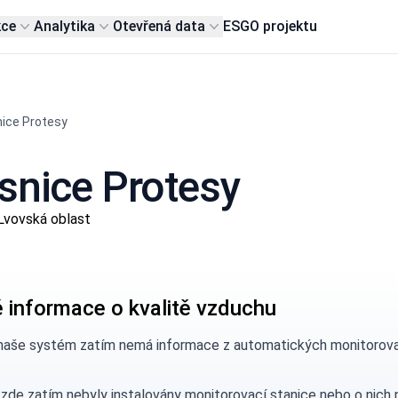
kce
Analytika
Otevřená data
ESG
O projektu
ice Protesy
snice Protesy
Lvovská oblast
 informace o kvalitě vzduchu
naše systém zatím nemá informace z automatických monitorovací
 zde zatím nebyly instalovány monitorovací stanice nebo o nic