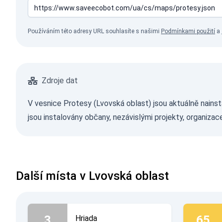
Používáním této adresy URL souhlasíte s našimi
Podmínkami použití
a
Zdroje dat
V vesnice Protesy (Lvovská oblast) jsou aktuálně nains
jsou instalovány občany, nezávislými projekty, organizac
Další místa v Lvovská oblast
3
65
Hriada