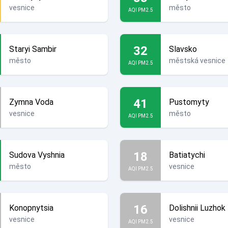
vesnice
město
AQI PM2.5
32
Staryi Sambir
Slavsko
město
městská vesnice
AQI PM2.5
41
Zymna Voda
Pustomyty
vesnice
město
AQI PM2.5
18
Sudova Vyshnia
Batiatychi
město
vesnice
AQI PM2.5
16
Konopnytsia
Dolishnii Luzhok
vesnice
vesnice
AQI PM2.5