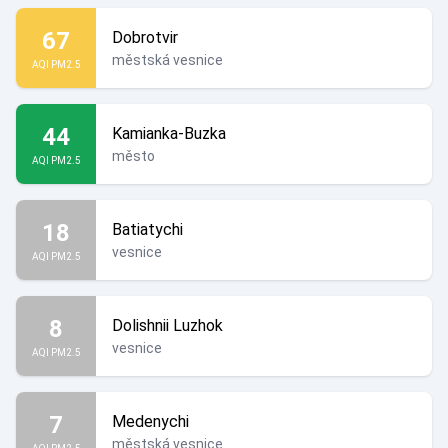
67
Dobrotvir
městská vesnice
AQI PM2.5
44
Kamianka-Buzka
město
AQI PM2.5
18
Batiatychi
vesnice
AQI PM2.5
8
Dolishnii Luzhok
vesnice
AQI PM2.5
7
Medenychi
městská vesnice