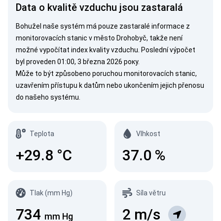
Data o kvalitě vzduchu jsou zastaralá
Bohužel naše systém má pouze zastaralé informace z
monitorovacích stanic v město Drohobyč, takže není
možné vypočítat index kvality vzduchu. Poslední výpočet
byl proveden 01:00, 3 března 2026 року.
Může to být způsobeno poruchou monitorovacích stanic,
uzavřením přístupu k datům nebo ukončením jejich přenosu
do našeho systému.
Teplota
Vlhkost
+29.8
°C
37.0
%
Tlak (mm Hg)
Síla větru
734
2
m/s
mm Hg