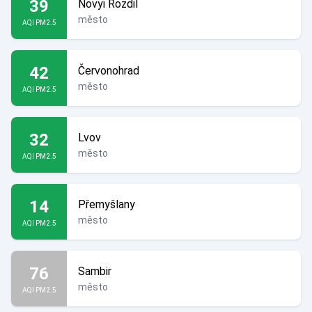
39
Novyi Rozdil
město
AQI PM2.5
42
Červonohrad
město
AQI PM2.5
32
Lvov
město
AQI PM2.5
14
Přemyšlany
město
AQI PM2.5
76
Sambir
město
AQI PM2.5