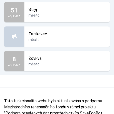
51
Stryj
město
AQI PM2.5
Truskavec
město
8
Žovkva
město
AQI PM2.5
Tato funkcionalita webu byla aktualizována s podporou
Mezinárodního renesančního fondu v rámci projektu
"Podpora otevřených dat prostřednictvím SaveEcoBot