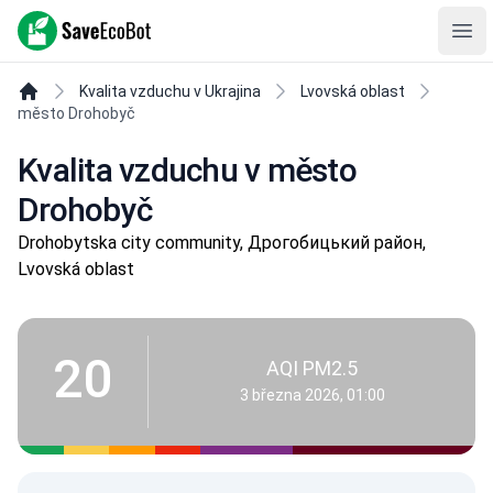
SaveEcoBot
Ope
Kvalita vzduchu v Ukrajina
Lvovská oblast
město Drohobyč
Kvalita vzduchu v město
Drohobyč
Drohobytska city community, Дрогобицький район,
Lvovská oblast
20
AQI PM2.5
3 března 2026, 01:00