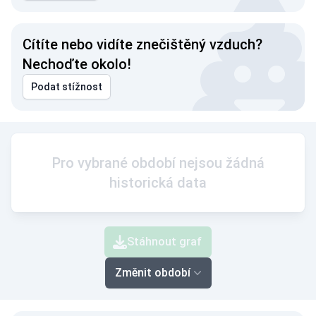
Cítíte nebo vidíte znečištěný vzduch?
Nechoďte okolo!
Podat stížnost
Pro vybrané období nejsou žádná
historická data
Stáhnout graf
Změnit období