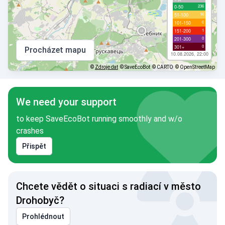
236
0-50
16
51-100
0
101-150
1
151-200
0
201-300
0
301+
Procházet mapu
10.08.2026, 22:00
©
Zdroje dat
© SaveEcoBot
© CARTO
© OpenStreetMap
We need your support
to keep SaveEcoBot running smoothly and w/o
crashes
Přispět
Chcete vědět o situaci s radiací v město
Drohobyč?
Prohlédnout