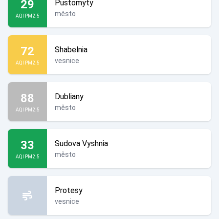
29
Pustomyty
město
AQI PM2.5
72
Shabelnia
vesnice
AQI PM2.5
88
Dubliany
město
AQI PM2.5
33
Sudova Vyshnia
město
AQI PM2.5
Protesy
vesnice