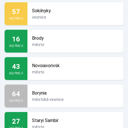
57
Sokilnyky
vesnice
AQI PM2.5
16
Brody
město
AQI PM2.5
43
Novoiavorivsk
město
AQI PM2.5
64
Borynia
městská vesnice
AQI PM2.5
27
Staryi Sambir
město