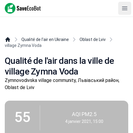
SaveEcoBot
Ope
Qualité de l'air en Ukraine
Oblast de Lviv
village Zymna Voda
Qualité de l'air dans la ville de
village Zymna Voda
Zymnovodivska village community, Львівський район,
Oblast de Lviv
55
AQI PM2.5
4 janvier 2021, 15:00