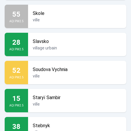
55
Skole
ville
AQI PM2.5
28
Slavsko
village urbain
AQI PM2.5
52
Soudova Vychnia
ville
AQI PM2.5
15
Staryï Sambir
ville
AQI PM2.5
38
Stebnyk