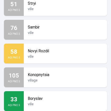
51
Stryi
ville
AQI PM2.5
76
Sambir
ville
AQI PM2.5
58
Novyi Rozdil
ville
AQI PM2.5
105
Konopnytsia
village
AQI PM2.5
33
Boryslav
ville
AQI PM2.5