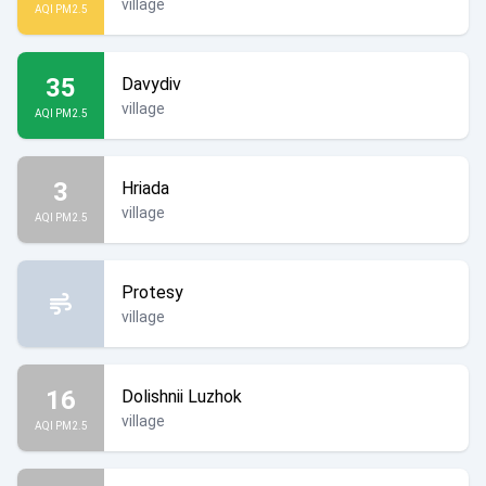
village
AQI PM2.5
35
Davydiv
village
AQI PM2.5
3
Hriada
village
AQI PM2.5
Protesy
village
16
Dolishnii Luzhok
village
AQI PM2.5