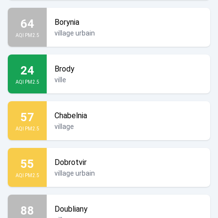
64
Borynia
village urbain
AQI PM2.5
24
Brody
ville
AQI PM2.5
57
Chabelnia
village
AQI PM2.5
55
Dobrotvir
village urbain
AQI PM2.5
88
Doubliany