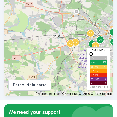
AQI PM2.5
97
с/д
157
0-50
91
51-100
2
101-150
2
151-200
0
201-300
0
301+
Parcourir la carte
07.08.2026, 10:00
©
Sources de données
© SaveEcoBot
© CARTO
© OpenStreetMap
We need your support