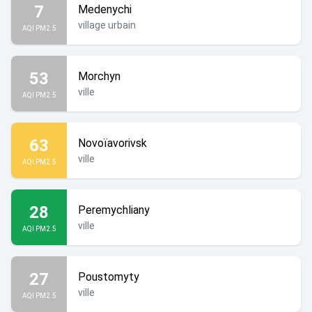
7
Medenychi
village urbain
AQI PM2.5
53
Morchyn
ville
AQI PM2.5
63
Novoïavorivsk
ville
AQI PM2.5
28
Peremychliany
ville
AQI PM2.5
27
Poustomyty
ville
AQI PM2.5