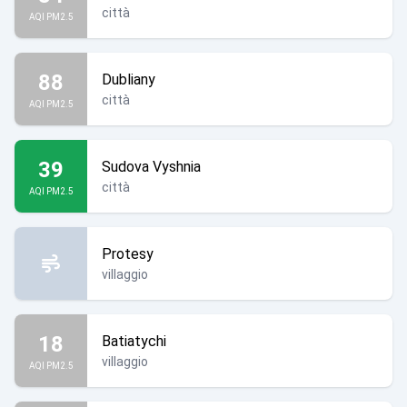
città
AQI PM2.5
88
Dubliany
città
AQI PM2.5
39
Sudova Vyshnia
città
AQI PM2.5
Protesy
villaggio
18
Batiatychi
villaggio
AQI PM2.5