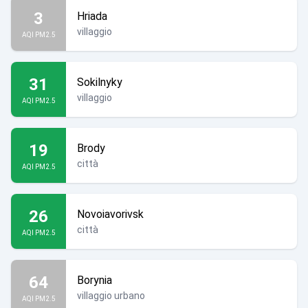
3
Hriada
villaggio
AQI PM2.5
31
Sokilnyky
villaggio
AQI PM2.5
19
Brody
città
AQI PM2.5
26
Novoiavorivsk
città
AQI PM2.5
64
Borynia
villaggio urbano
AQI PM2.5