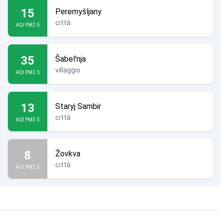
15
Peremyšljany
città
AQI PM2.5
35
Šabel'nja
villaggio
AQI PM2.5
13
Staryj Sambir
città
AQI PM2.5
8
Žovkva
città
AQI PM2.5