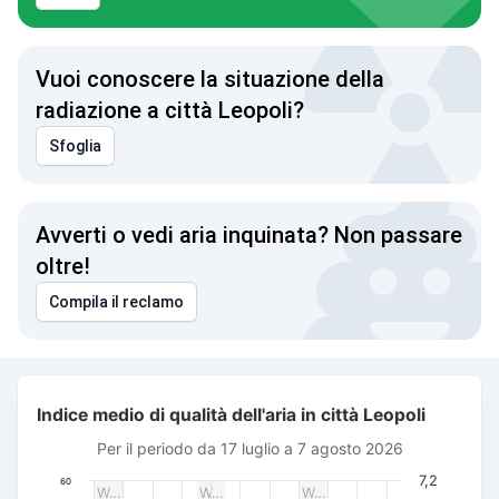
Vuoi conoscere la situazione della
radiazione a città Leopoli?
Sfoglia
Avverti o vedi aria inquinata? Non passare
oltre!
Compila il reclamo
Indice medio di qualità dell'aria in città Leopoli
Indice medio di qualità dell'aria in città Leopoli
Combination chart with 3 data series.
Per il periodo da 17 luglio a 7 agosto 2026
Per il periodo da 17 luglio a 7 agosto 2026
The chart has 1 X axis displaying Data. Data ranges from 20
7,2
60
W…
W…
W…
The chart has 3 Y axes displaying AQI PM2.5, Wind power (m/s