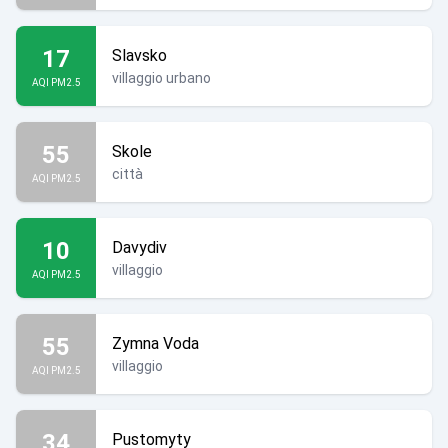
17
Slavsko
villaggio urbano
AQI PM2.5
55
Skole
città
AQI PM2.5
10
Davydiv
villaggio
AQI PM2.5
55
Zymna Voda
villaggio
AQI PM2.5
34
Pustomyty