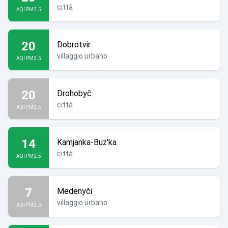
città
AQI PM2.5
20
Dobrotvir
villaggio urbano
AQI PM2.5
20
Drohobyč
città
AQI PM2.5
14
Kamjanka-Buz'ka
città
AQI PM2.5
7
Medenyči
villaggio urbano
AQI PM2.5