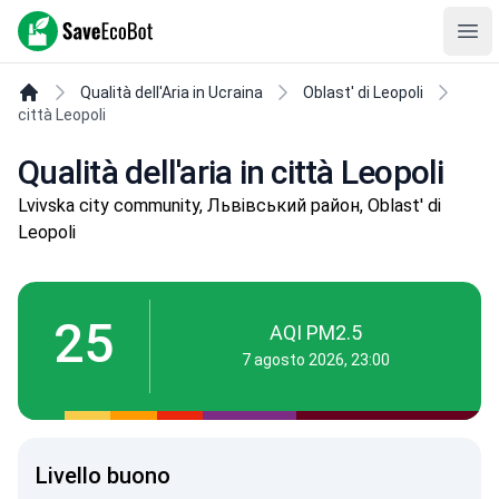
SaveEcoBot
Ope
Qualità dell'Aria in Ucraina
Oblast' di Leopoli
città Leopoli
Qualità dell'aria in città Leopoli
Lvivska city community, Львівський район, Oblast' di
Leopoli
25
AQI PM2.5
7 agosto 2026, 23:00
Livello buono