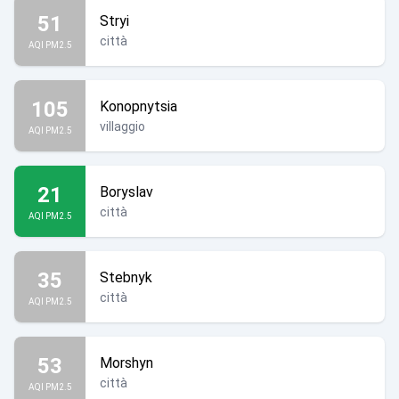
51
Stryi
città
AQI PM2.5
105
Konopnytsia
villaggio
AQI PM2.5
21
Boryslav
città
AQI PM2.5
35
Stebnyk
città
AQI PM2.5
53
Morshyn
città
AQI PM2.5