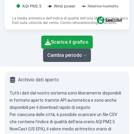
AQI PM2.5
Wind power
Relative humidity
La media aritmetica dell'indice di qualità dell'aria (AQI) calcolato secon
Dati sulla velocità del vento: Centro idrometeorologico ucraino.
End of interactive chart.
Scarica il grafico
Cambia periodo
Archivio dati aperto
Tutti i dati dal nostro sistema sono liberamente disponibili
in formato aperto tramite
API automatica
e sono anche
disponibili per il download rapido di seguito.
Per ciascuna delle città, è possibile scaricare un file CSV
che contiene l'indice di qualità dell'aria orario AQI PM2.5
NowCast (US EPA), il valore medio aritmetico orario di