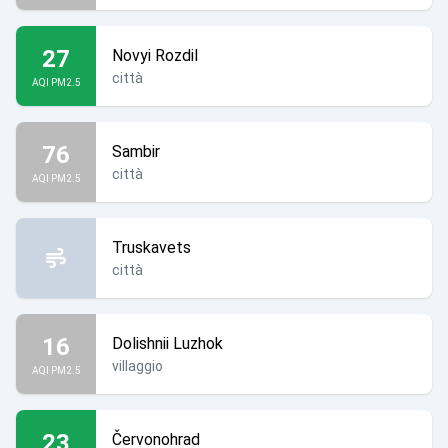
27
Novyi Rozdil
città
AQI PM2.5
76
Sambir
città
AQI PM2.5
Truskavets
città
16
Dolishnii Luzhok
villaggio
AQI PM2.5
23
Červonohrad