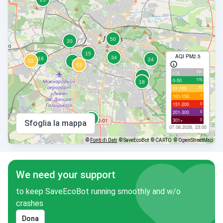
AQI PM2.5
101
с/д
175
0-50
73
51-100
1
101-150
0
151-200
0
201-300
0
301+
Sfoglia la mappa
07.08.2026, 23:00
©
Fonti di Dati
© SaveEcoBot
© CARTO
© OpenStreetMap
We need your support
to keep SaveEcoBot running smoothly and w/o
crashes
Dona