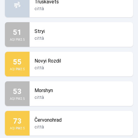
Truskavets
città
51
Stryi
città
AQI PM2.5
55
Novyi Rozdil
città
AQI PM2.5
53
Morshyn
città
AQI PM2.5
73
Červonohrad
città
AQI PM2.5