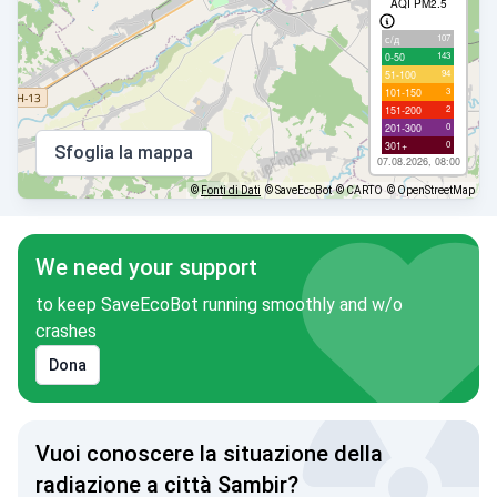
AQI PM2.5
107
с/д
143
0-50
94
51-100
3
101-150
2
151-200
0
201-300
0
301+
Sfoglia la mappa
07.08.2026, 08:00
©
Fonti di Dati
© SaveEcoBot
© CARTO
© OpenStreetMap
We need your support
to keep SaveEcoBot running smoothly and w/o
crashes
Dona
Vuoi conoscere la situazione della
radiazione a città Sambir?