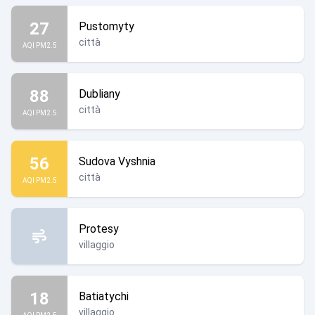
27
Pustomyty
città
AQI PM2.5
88
Dubliany
città
AQI PM2.5
56
Sudova Vyshnia
città
AQI PM2.5
Protesy
villaggio
18
Batiatychi
villaggio