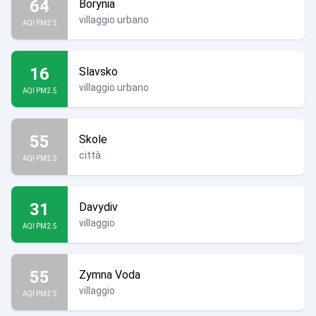
64
Borynia
villaggio urbano
AQI PM2.5
16
Slavsko
villaggio urbano
AQI PM2.5
55
Skole
città
AQI PM2.5
31
Davydiv
villaggio
AQI PM2.5
55
Zymna Voda
villaggio
AQI PM2.5