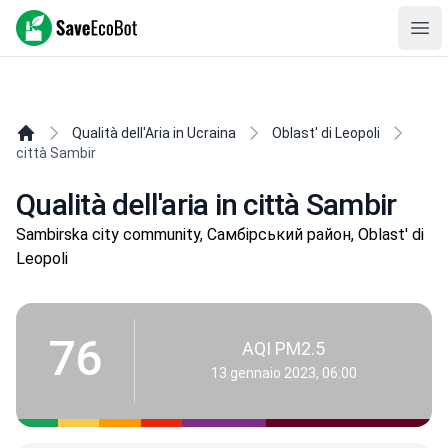
SaveEcoBot
Ope
Qualità dell'Aria in Ucraina
Oblast' di Leopoli
città Sambir
Qualità dell'aria in città Sambir
Sambirska city community, Самбірський район, Oblast' di
Leopoli
76
AQI PM2.5
13 gennaio 2023, 06:00