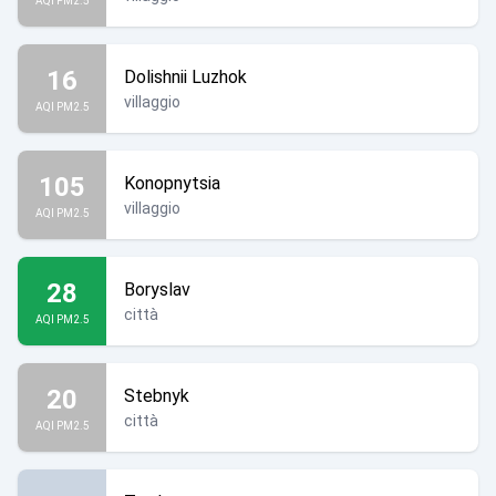
AQI PM2.5
16
Dolishnii Luzhok
villaggio
AQI PM2.5
105
Konopnytsia
villaggio
AQI PM2.5
28
Boryslav
città
AQI PM2.5
20
Stebnyk
città
AQI PM2.5