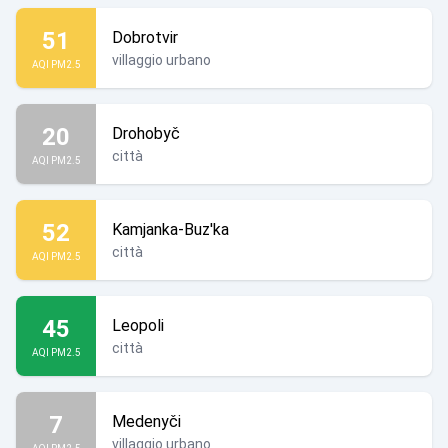
51
Dobrotvir
villaggio urbano
AQI PM2.5
20
Drohobyč
città
AQI PM2.5
52
Kamjanka-Buz'ka
città
AQI PM2.5
45
Leopoli
città
AQI PM2.5
7
Medenyči
villaggio urbano