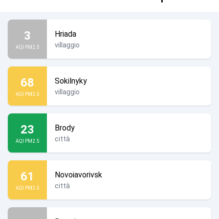
3
Hriada
villaggio
AQI PM2.5
68
Sokilnyky
villaggio
AQI PM2.5
23
Brody
città
AQI PM2.5
61
Novoiavorivsk
città
AQI PM2.5