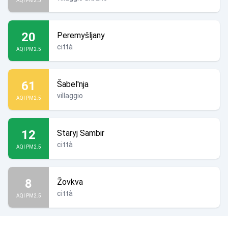
AQI PM2.5
20
Peremyšljany
città
AQI PM2.5
61
Šabel'nja
villaggio
AQI PM2.5
12
Staryj Sambir
città
AQI PM2.5
8
Žovkva
città
AQI PM2.5