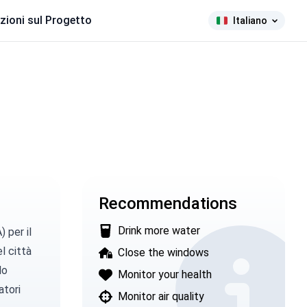
zioni sul Progetto
Italiano
Recommendations
Drink more water
A)
per il
l città
Close the windows
lo
Monitor your health
atori
Monitor air quality