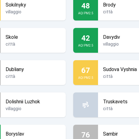
48
Sokilnyky
Brody
villaggio
città
AQI PM2.5
42
Skole
Davydiv
città
villaggio
AQI PM2.5
67
Dubliany
Sudova Vyshnia
città
città
AQI PM2.5
Dolishnii Luzhok
Truskavets
villaggio
città
76
Boryslav
Sambir