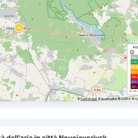
AQ
с/д
0-50
51-1
101-
151-
201-
301+
06.08.
©
Fonti di Dati
© SaveEcoBot
© CARTO
© O
à dell'aria in città Novoiavorivsk