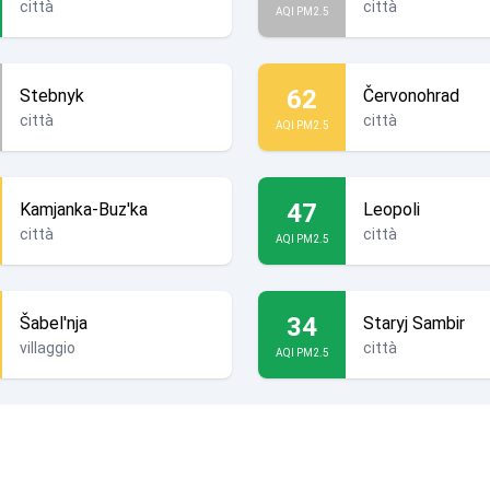
città
città
AQI PM2.5
62
Stebnyk
Červonohrad
città
città
AQI PM2.5
47
Kamjanka-Buz'ka
Leopoli
città
città
AQI PM2.5
34
Šabel'nja
Staryj Sambir
villaggio
città
AQI PM2.5