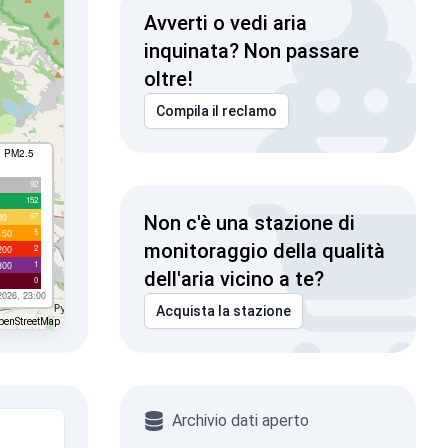
Avverti o vedi aria
inquinata? Non passare
oltre!
Compila il reclamo
I PM2.5
92
152
97
00
Non c'è una stazione di
5
150
monitoraggio della qualità
2
200
1
300
dell'aria vicino a te?
0
2026, 23:00
Acquista la stazione
penStreetMap
Archivio dati aperto