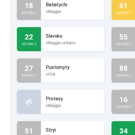
18
61
Batiatychi
villaggio
AQI PM2.5
AQI PM2.5
22
55
Slavsko
villaggio urbano
AQI PM2.5
AQI PM2.5
27
88
Pustomyty
città
AQI PM2.5
AQI PM2.5
16
Protesy
villaggio
AQI PM2.5
51
34
Stryi