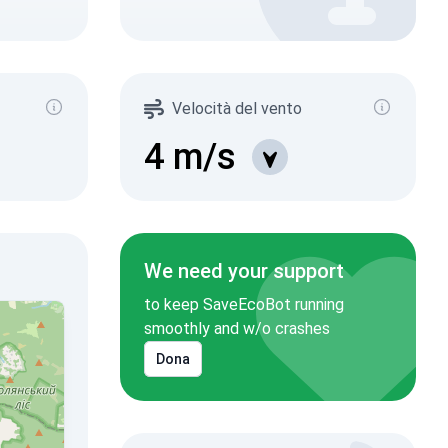
Velocità del vento
4
m/s
We need your support
to keep SaveEcoBot running
smoothly and w/o crashes
Dona