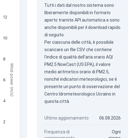
Tutti i dati dal nostro sistema sono
liberamente disponibili in formato
12
aperto tramite
API automatica
e sono
anche disponibili per il download rapido
di seguito.
10
Per ciascuna delle città, è possibile
scaricare un file CSV che contiene
l'indice di qualità dell'aria orario AQI
8
PM2.5 NowCast (US EPA), il valore
Wind power (m/s)
medio aritmetico orario di PM2.5,
nonché indicatori meteorologici, se è
6
presente un punto di osservazione del
Centro Idrometeorologico Ucraino in
4
questa città.
Ultimo aggiornamento
06.08.2026
2
Frequenza di
Ogni