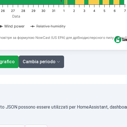
26
27
28
29
30
31
1
2
3
4
5
6
7
Data
Wind power
Relative humidity
повітря за формулою NowCast (US EPA) для дрібнодисперсного пилу фракції
 grafico
Cambia periodo
formato JSON possono essere utilizzati per HomeAssistant, dashboar