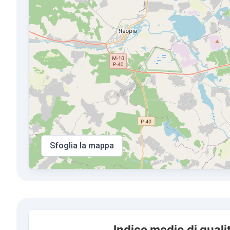
Sfoglia la mappa
Indice medio di qualità dell'aria in città Novoiavorivsk
Indice medio di qualit
Combination chart with 3 data series.