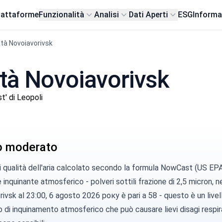
iattaforme
Funzionalità
Analisi
Dati Aperti
ESG
Informa
ttà Novoiavorivsk
città Novoiavorivsk
' di Leopoli
lo moderato
di qualità dell'aria calcolato secondo la
formula NowCast (US EP
e inquinante atmosferico -
polveri sottili
frazione di 2,5 micron, ne
ivsk al 23:00, 6 agosto 2026 року è pari a 58 - questo è un livel
di inquinamento atmosferico che può causare lievi disagi respir