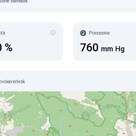
sone sensibili.
ità
Pressione
0
%
760
mm Hg
Novoiavorivsk