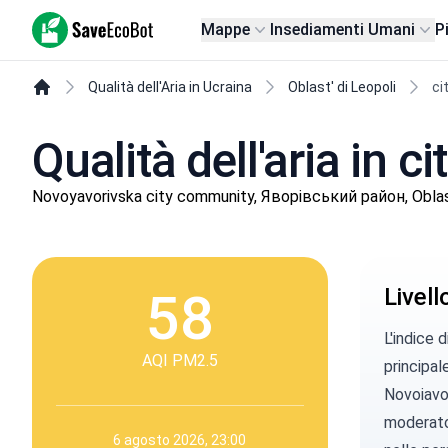
SaveEcoBot
Mappe
Insediamenti Umani
P
Qualità dell'Aria in Ucraina
Oblast' di Leopoli
ci
Qualità dell'aria in 
Novoyavorivska city community, Яворівський район, Oblast
58
Livel
L'indice 
AQI PM2.5
principal
Novoiavor
moderato 
6 agosto 2026, 23:00