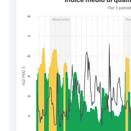
Per il periodo da 16 luglio a 6 agosto 2026
Per il perio
The chart has 1 X axis displaying Data. Data ranges f
90
Weekends
We
The chart has 3 Y axes displaying AQI PM2.5, Wind powe
75
60
AQI PM2.5
45
30
15