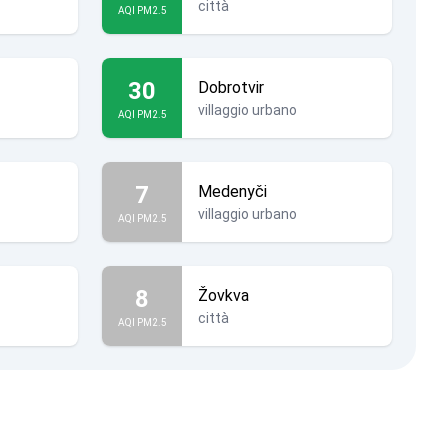
città
AQI PM2.5
30
Dobrotvir
villaggio urbano
AQI PM2.5
7
Medenyči
villaggio urbano
AQI PM2.5
8
Žovkva
città
AQI PM2.5