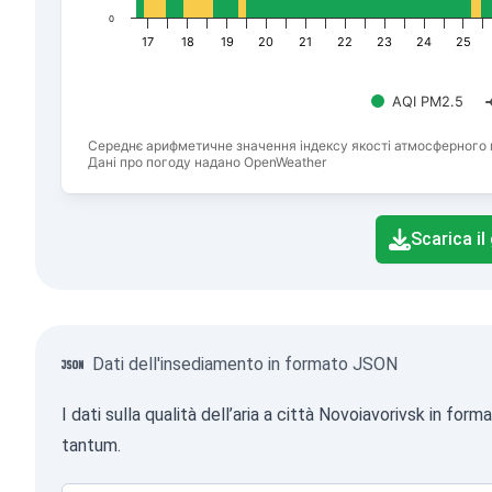
0
17
18
19
20
21
22
23
24
25
AQI PM2.5
Середнє арифметичне значення індексу якості атмосферного 
Дані про погоду надано OpenWeather
End of interactive chart.
Scarica il
Dati dell'insediamento in formato JSON
I dati sulla qualità dell’aria a città Novoiavorivsk in 
tantum.