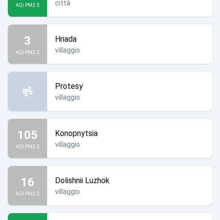
città
AQI PM2.5
3
Hriada
villaggio
AQI PM2.5
Protesy
villaggio
105
Konopnytsia
villaggio
AQI PM2.5
16
Dolishnii Luzhok
villaggio
AQI PM2.5