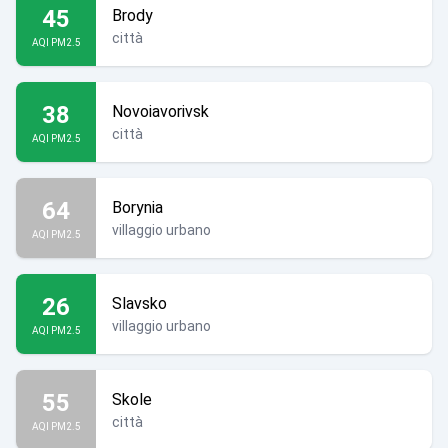
45
Brody
città
AQI PM2.5
38
Novoiavorivsk
città
AQI PM2.5
64
Borynia
villaggio urbano
AQI PM2.5
26
Slavsko
villaggio urbano
AQI PM2.5
55
Skole
città
AQI PM2.5