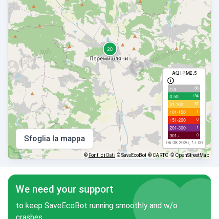
AQI PM2.5
86
с/д
194
0-50
67
51-100
1
101-150
0
151-200
1
201-300
0
301+
Sfoglia la mappa
06.08.2026, 17:00
©
Fonti di Dati
© SaveEcoBot
© CARTO
© OpenStreetMap
We need your support
to keep SaveEcoBot running smoothly and w/o
crashes