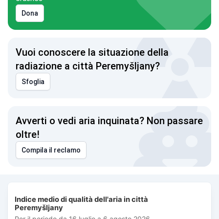
Dona
Vuoi conoscere la situazione della
radiazione a città Peremyšljany?
Sfoglia
Avverti o vedi aria inquinata? Non passare
oltre!
Compila il reclamo
Indice medio di qualità dell'aria in città Peremyšljany
Indice medio di qualità dell'aria in città
Combination chart with 3 data series.
Peremyšljany
Per il periodo da 16 luglio a 6 agosto 2026