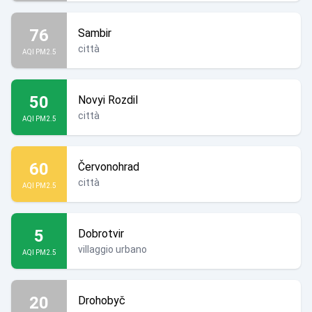
76
Sambir
città
AQI PM2.5
50
Novyi Rozdil
città
AQI PM2.5
60
Červonohrad
città
AQI PM2.5
5
Dobrotvir
villaggio urbano
AQI PM2.5
20
Drohobyč