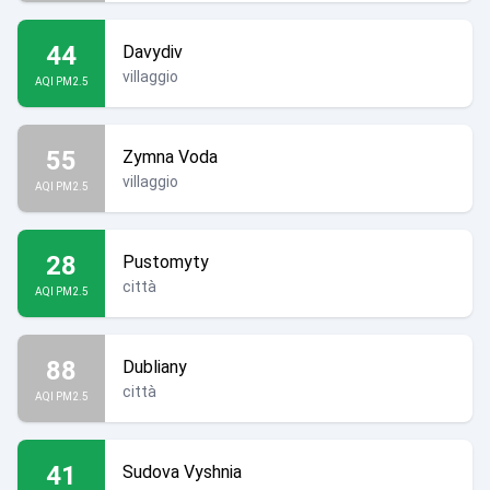
44
Davydiv
villaggio
AQI PM2.5
55
Zymna Voda
villaggio
AQI PM2.5
28
Pustomyty
città
AQI PM2.5
88
Dubliany
città
AQI PM2.5
41
Sudova Vyshnia