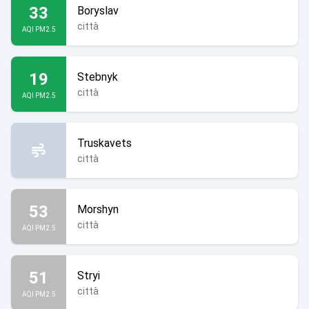
33
Boryslav
città
AQI PM2.5
19
Stebnyk
città
AQI PM2.5
Truskavets
città
53
Morshyn
città
AQI PM2.5
51
Stryi
città
AQI PM2.5