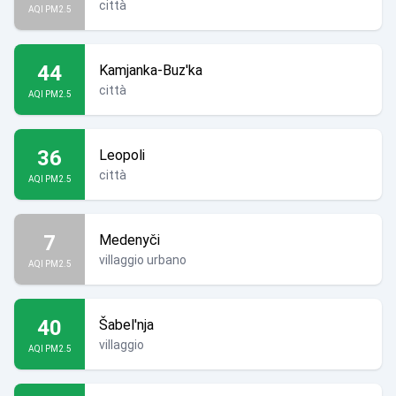
città
AQI PM2.5
44
Kamjanka-Buz'ka
città
AQI PM2.5
36
Leopoli
città
AQI PM2.5
7
Medenyči
villaggio urbano
AQI PM2.5
40
Šabel'nja
villaggio
AQI PM2.5