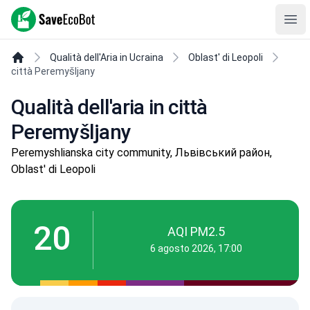
SaveEcoBot
Ope
Qualità dell'Aria in Ucraina
Oblast' di Leopoli
città Peremyšljany
Qualità dell'aria in città
Peremyšljany
Peremyshlianska city community, Львівський район,
Oblast' di Leopoli
20
AQI PM2.5
6 agosto 2026, 17:00