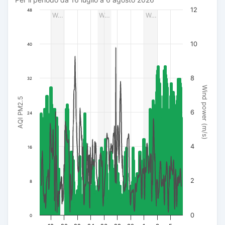
Per il periodo da 16 luglio a 6 agosto 2026
The chart has 1 X axis displaying Data. Data ranges from 20
12
48
W…
W…
W…
The chart has 3 Y axes displaying AQI PM2.5, Wind power (m/s
10
40
8
32
Wind power (m/s)
AQI PM2.5
6
24
4
16
2
8
0
0