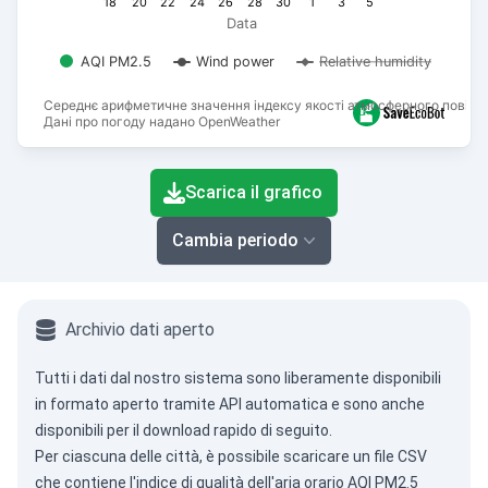
18
20
22
24
26
28
30
1
3
5
Data
AQI PM2.5
Wind power
Relative humidity
Середнє арифметичне значення індексу якості атмосферного повітря
Дані про погоду надано OpenWeather
End of interactive chart.
Scarica il grafico
Cambia periodo
Archivio dati aperto
Tutti i dati dal nostro sistema sono liberamente disponibili
in formato aperto tramite
API automatica
e sono anche
disponibili per il download rapido di seguito.
Per ciascuna delle città, è possibile scaricare un file CSV
che contiene l'indice di qualità dell'aria orario AQI PM2.5