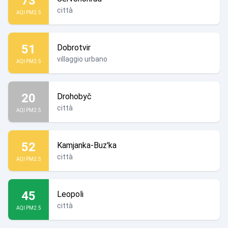
73
città
AQI PM2.5
51
Dobrotvir
villaggio urbano
AQI PM2.5
20
Drohobyč
città
AQI PM2.5
52
Kamjanka-Buz'ka
città
AQI PM2.5
45
Leopoli
città
AQI PM2.5