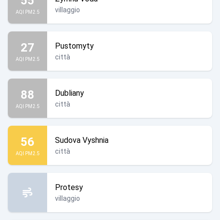
55
villaggio
AQI PM2.5
27
Pustomyty
città
AQI PM2.5
88
Dubliany
città
AQI PM2.5
56
Sudova Vyshnia
città
AQI PM2.5
Protesy
villaggio