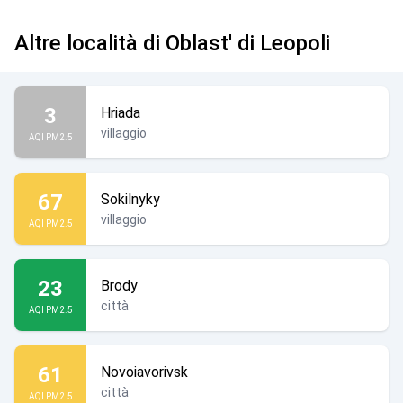
Altre località di Oblast' di Leopoli
3
Hriada
villaggio
AQI PM2.5
67
Sokilnyky
villaggio
AQI PM2.5
23
Brody
città
AQI PM2.5
61
Novoiavorivsk
città
AQI PM2.5