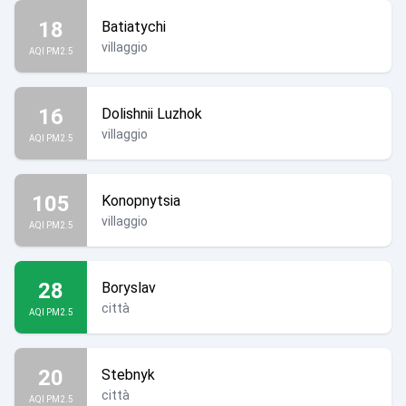
18
Batiatychi
villaggio
AQI PM2.5
16
Dolishnii Luzhok
villaggio
AQI PM2.5
105
Konopnytsia
villaggio
AQI PM2.5
28
Boryslav
città
AQI PM2.5
20
Stebnyk
città
AQI PM2.5