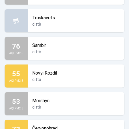
Truskavets
città
76
Sambir
città
AQI PM2.5
55
Novyi Rozdil
città
AQI PM2.5
53
Morshyn
città
AQI PM2.5
Červonohrad