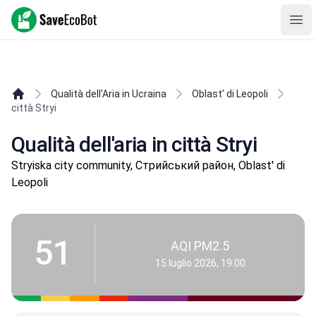
SaveEcoBot
Ope
Qualità dell'Aria in Ucraina
Oblast' di Leopoli
città Stryi
Qualità dell'aria in città Stryi
Stryiska city community, Стрийський район, Oblast' di
Leopoli
51
AQI PM2.5
15 luglio 2026, 19:00