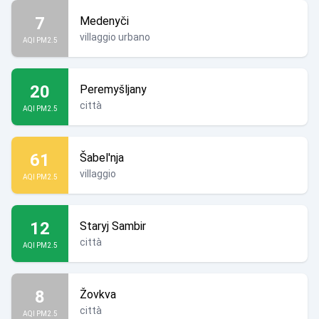
7
Medenyči
villaggio urbano
AQI PM2.5
20
Peremyšljany
città
AQI PM2.5
61
Šabel'nja
villaggio
AQI PM2.5
12
Staryj Sambir
città
AQI PM2.5
8
Žovkva
città
AQI PM2.5