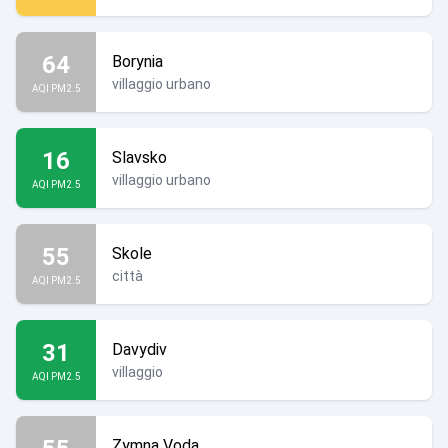
64
Borynia
villaggio urbano
AQI PM2.5
16
Slavsko
villaggio urbano
AQI PM2.5
55
Skole
città
AQI PM2.5
31
Davydiv
villaggio
AQI PM2.5
Zymna Voda