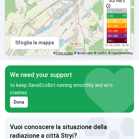
AQI PM2.5
107
с/д
143
0-50
94
51-100
3
101-150
2
151-200
0
201-300
0
301+
Sfoglia la mappa
07.08.2026, 08:00
©
Fonti di Dati
© SaveEcoBot
© CARTO
© OpenStreetMap
We need your support
to keep SaveEcoBot running smoothly and w/o
crashes
Dona
Vuoi conoscere la situazione della
radiazione a città Stryi?