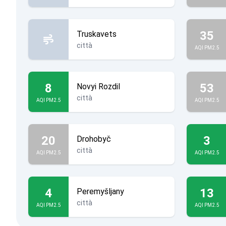
35
Truskavets
città
AQI PM2.5
8
53
Novyi Rozdil
città
AQI PM2.5
AQI PM2.5
20
3
Drohobyč
città
AQI PM2.5
AQI PM2.5
4
13
Peremyšljany
città
AQI PM2.5
AQI PM2.5