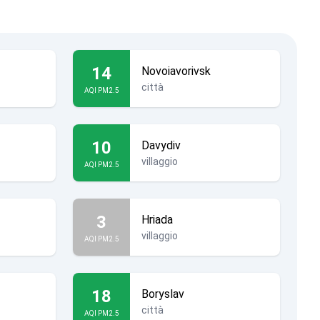
14
Novoiavorivsk
città
AQI PM2.5
10
Davydiv
villaggio
AQI PM2.5
3
Hriada
villaggio
AQI PM2.5
18
Boryslav
città
AQI PM2.5