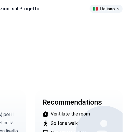
zioni sul Progetto
Italiano
Recommendations
Ventilate the room
A)
per il
l città
Go for a walk
n livello