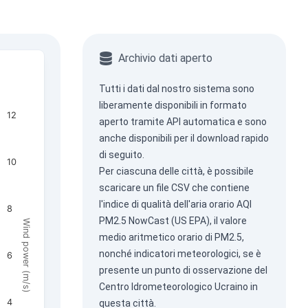
Archivio dati aperto
Tutti i dati dal nostro sistema sono
liberamente disponibili in formato
12
aperto tramite
API automatica
e sono
anche disponibili per il download rapido
di seguito.
10
Per ciascuna delle città, è possibile
scaricare un file CSV che contiene
l'indice di qualità dell'aria orario AQI
8
PM2.5 NowCast (US EPA), il valore
Wind power (m/s)
medio aritmetico orario di PM2.5,
nonché indicatori meteorologici, se è
6
presente un punto di osservazione del
Centro Idrometeorologico Ucraino in
4
questa città.