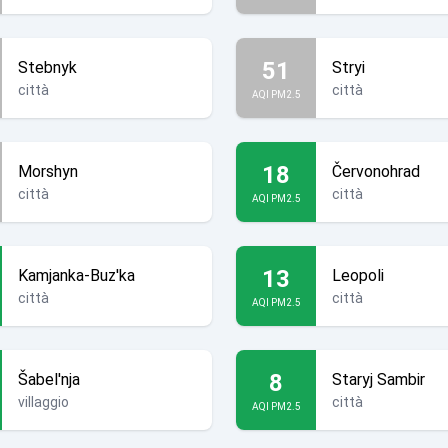
51
Stebnyk
Stryi
città
città
AQI PM2.5
18
Morshyn
Červonohrad
città
città
AQI PM2.5
13
Kamjanka-Buz'ka
Leopoli
città
città
AQI PM2.5
8
Šabel'nja
Staryj Sambir
villaggio
città
AQI PM2.5