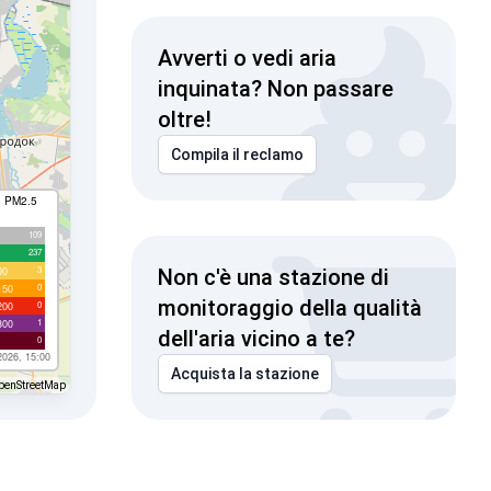
Avverti o vedi aria
inquinata? Non passare
oltre!
Compila il reclamo
I PM2.5
109
237
3
00
Non c'è una stazione di
0
150
monitoraggio della qualità
0
200
1
300
dell'aria vicino a te?
0
2026, 15:00
Acquista la stazione
penStreetMap