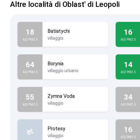
Altre località di Oblast' di Leopoli
18
16
Batiatychi
villaggio
AQI PM2.5
AQI PM2.5
64
14
Borynia
villaggio urbano
AQI PM2.5
AQI PM2.5
55
34
Zymna Voda
villaggio
AQI PM2.5
AQI PM2.5
16
Protesy
villaggio
AQI PM2.5