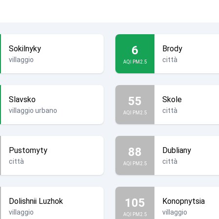
6
Sokilnyky
Brody
villaggio
città
AQI PM2.5
55
Slavsko
Skole
villaggio urbano
città
AQI PM2.5
88
Pustomyty
Dubliany
città
città
AQI PM2.5
105
Dolishnii Luzhok
Konopnytsia
villaggio
villaggio
AQI PM2.5