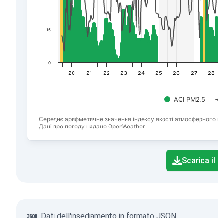
15
0
20
21
22
23
24
25
26
27
28
AQI PM2.5
Середнє арифметичне значення індексу якості атмосферного 
Дані про погоду надано OpenWeather
End of interactive chart.
Scarica il
Dati dell'insediamento in formato JSON