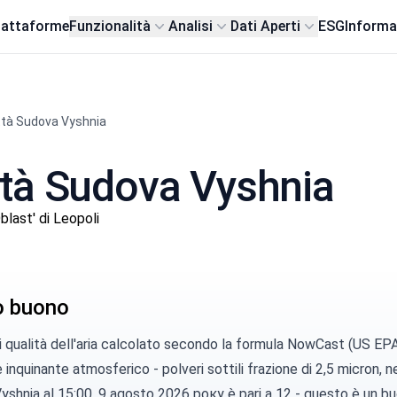
iattaforme
Funzionalità
Analisi
Dati Aperti
ESG
Informa
ttà Sudova Vyshnia
città Sudova Vyshnia
last' di Leopoli
lo buono
di qualità dell'aria calcolato secondo la
formula NowCast (US EP
e inquinante atmosferico -
polveri sottili
frazione di 2,5 micron, ne
shnia al 15:00, 9 agosto 2026 року è pari a 12 - questo è un buo