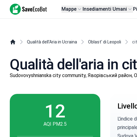
SaveEcoBot
Mappe
Insediamenti Umani
P
Qualità dell'Aria in Ucraina
Oblast' di Leopoli
ci
Qualità dell'aria in 
Sudovovyshnianska city community, Яворівський район, Ob
12
Livel
L'indice 
AQI PM2.5
principal
Sudova Vy