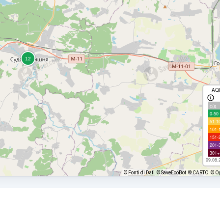
AQ
с/д
0-50
51-1
101-
151-
201-
301+
09.08.
©
Fonti di Dati
© SaveEcoBot
© CARTO
© O