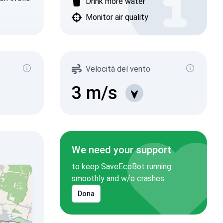
Drink more water
Monitor air quality
Velocità del vento
3
m/s
We need your support
to keep SaveEcoBot running
smoothly and w/o crashes
Dona