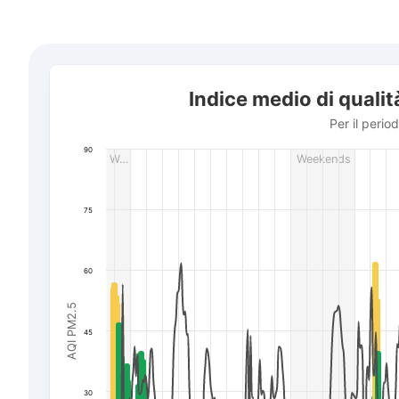
Indice medio di qualità dell'aria in città Sudova Vyshnia
Indice medio di qualit
Combination chart with 3 data series.
Per il periodo da 19 luglio a 9 agosto 2026
Per il perio
The chart has 1 X axis displaying Data. Data ranges f
90
W…
Weekends
The chart has 3 Y axes displaying AQI PM2.5, Wind powe
75
60
AQI PM2.5
45
30