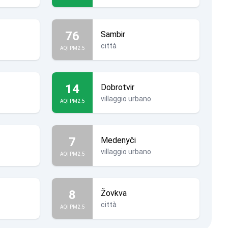
76
Sambir
città
AQI PM2.5
14
Dobrotvir
villaggio urbano
AQI PM2.5
7
Medenyči
villaggio urbano
AQI PM2.5
8
Žovkva
città
AQI PM2.5