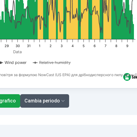
29
30
31
1
2
3
4
5
6
7
8
9
Data
Wind power
Relative humidity
повітря за формулою NowCast (US EPA) для дрібнодисперсного пилу фракції
 grafico
Cambia periodo