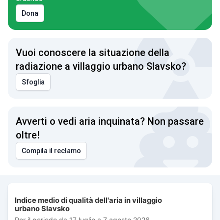
Dona
Vuoi conoscere la situazione della
radiazione a villaggio urbano Slavsko?
Sfoglia
Avverti o vedi aria inquinata? Non passare
oltre!
Compila il reclamo
Indice medio di qualità dell'aria in villaggio urbano Slavsko
Indice medio di qualità dell'aria in villaggio
Combination chart with 3 data series.
urbano Slavsko
Per il periodo da 17 luglio a 7 agosto 2026