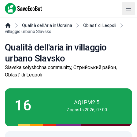
SaveEcoBot
Ope
Qualità dell'Aria in Ucraina
Oblast' di Leopoli
villaggio urbano Slavsko
Qualità dell'aria in villaggio
urbano Slavsko
Slavska selyshchna community, Стрийський район,
Oblast' di Leopoli
16
AQI PM2.5
7 agosto 2026, 07:00