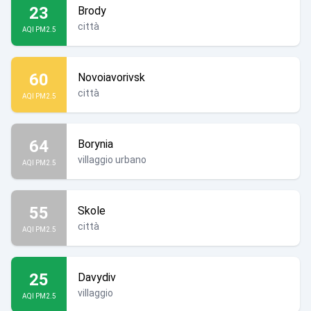
23
Brody
città
AQI PM2.5
60
Novoiavorivsk
città
AQI PM2.5
64
Borynia
villaggio urbano
AQI PM2.5
55
Skole
città
AQI PM2.5
25
Davydiv
villaggio
AQI PM2.5