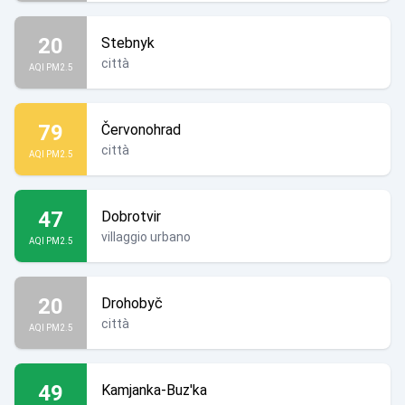
20
Stebnyk
città
AQI PM2.5
79
Červonohrad
città
AQI PM2.5
47
Dobrotvir
villaggio urbano
AQI PM2.5
20
Drohobyč
città
AQI PM2.5
49
Kamjanka-Buz'ka