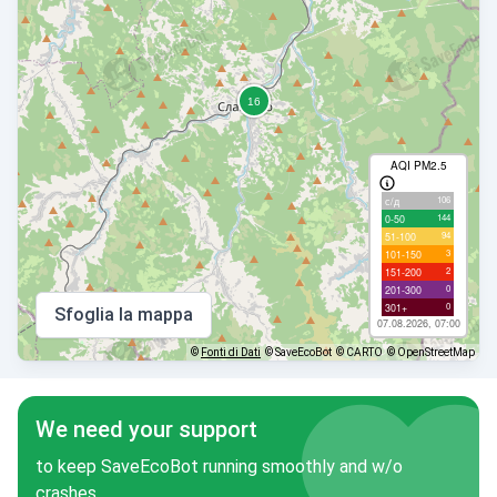
AQI PM2.5
106
с/д
144
0-50
94
51-100
3
101-150
2
151-200
0
201-300
0
301+
Sfoglia la mappa
07.08.2026, 07:00
©
Fonti di Dati
© SaveEcoBot
© CARTO
© OpenStreetMap
We need your support
to keep SaveEcoBot running smoothly and w/o
crashes