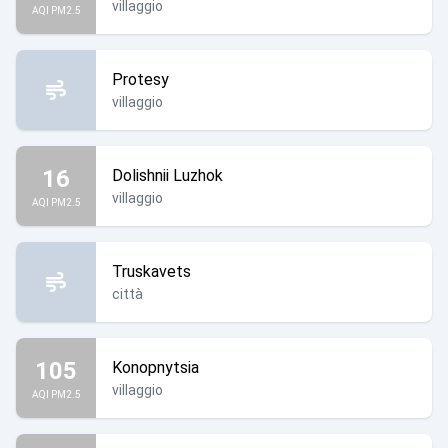
villaggio
AQI PM2.5
Protesy
villaggio
16
Dolishnii Luzhok
villaggio
AQI PM2.5
Truskavets
città
105
Konopnytsia
villaggio
AQI PM2.5