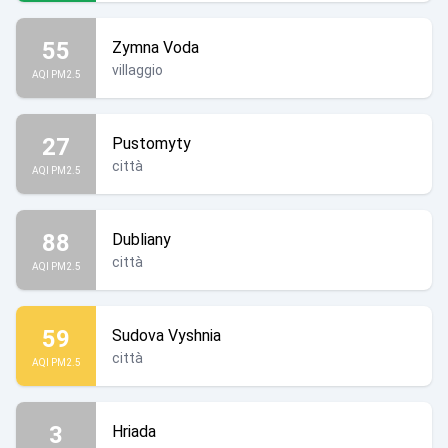
55
Zymna Voda
villaggio
AQI PM2.5
27
Pustomyty
città
AQI PM2.5
88
Dubliany
città
AQI PM2.5
59
Sudova Vyshnia
città
AQI PM2.5
3
Hriada