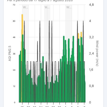
Per il periodo da 17 luglio a 7 agosto 2026
The chart has 1 X axis displaying Data. Data ranges from 20
4,8
72
W…
W…
W…
The chart has 3 Y axes displaying AQI PM2.5, Wind power (m/s
4
60
3,2
48
Wind power (m/s)
AQI PM2.5
2,4
36
1,6
24
0,8
12
0
0