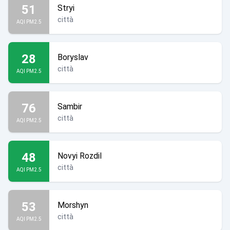
51
Stryi
città
AQI PM2.5
28
Boryslav
città
AQI PM2.5
76
Sambir
città
AQI PM2.5
48
Novyi Rozdil
città
AQI PM2.5
53
Morshyn
città
AQI PM2.5