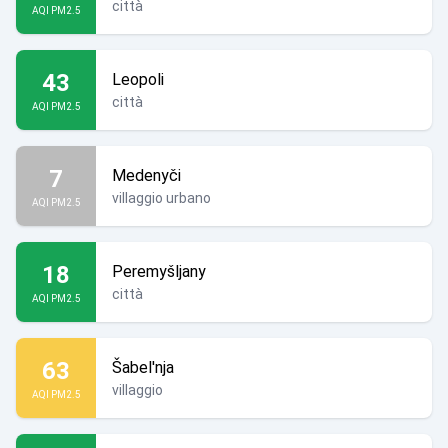
città
AQI PM2.5
43
Leopoli
città
AQI PM2.5
7
Medenyči
villaggio urbano
AQI PM2.5
18
Peremyšljany
città
AQI PM2.5
63
Šabel'nja
villaggio
AQI PM2.5