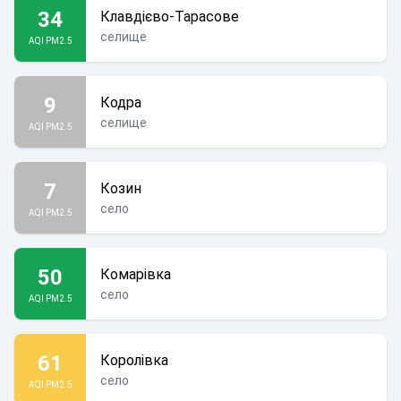
34
Клавдієво-Тарасове
селище
AQI PM2.5
9
Кодра
селище
AQI PM2.5
7
Козин
село
AQI PM2.5
50
Комарівка
село
AQI PM2.5
61
Королівка
село
AQI PM2.5