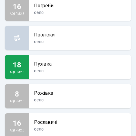
16
Погреби
село
AQI PM2.5
Проліски
село
18
Пухівка
село
AQI PM2.5
8
Рожівка
село
AQI PM2.5
16
Рославичі
село
AQI PM2.5