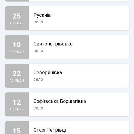
25
Русанів
село
AQI PM2.5
10
Святопетрівське
село
AQI PM2.5
22
Северинівка
село
AQI PM2.5
12
Софіївська Борщагівка
село
AQI PM2.5
15
Старі Петрівці