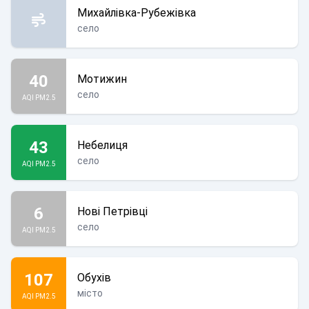
Михайлівка-Рубежівка
село
40
Мотижин
село
AQI PM2.5
43
Небелиця
село
AQI PM2.5
6
Нові Петрівці
село
AQI PM2.5
107
Обухів
місто
AQI PM2.5