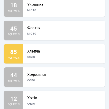
18
Українка
місто
AQI PM2.5
45
Фастів
місто
AQI PM2.5
85
Хлепча
село
AQI PM2.5
44
Ходосівка
село
AQI PM2.5
12
Хотів
село
AQI PM2.5