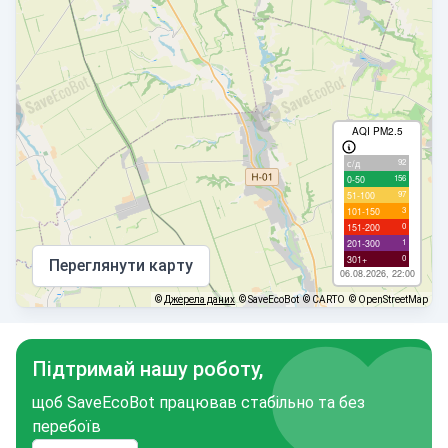
AQI PM2.5
92
с/д
156
0-50
97
51-100
3
101-150
0
151-200
1
201-300
0
301+
Переглянути карту
06.08.2026, 22:00
©
Джерела даних
© SaveEcoBot
© CARTO
© OpenStreetMap
Підтримай нашу роботу,
щоб SaveEcoBot працював стабільно та без
перебоїв