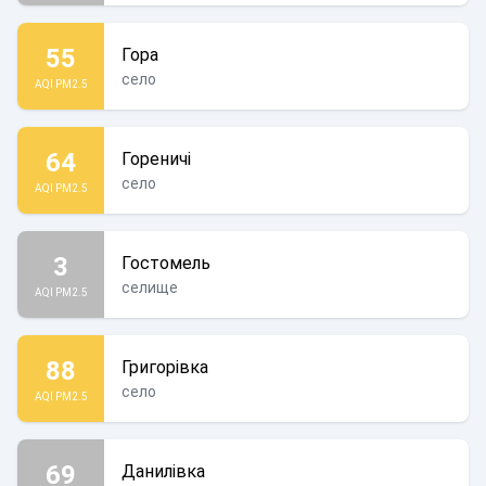
55
Гора
село
AQI PM2.5
64
Гореничі
село
AQI PM2.5
3
Гостомель
селище
AQI PM2.5
88
Григорівка
село
AQI PM2.5
69
Данилівка