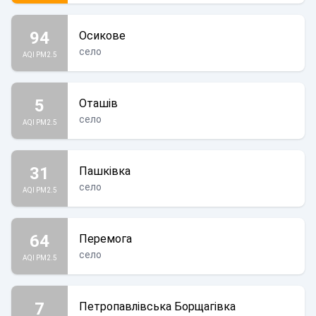
94
Осикове
село
AQI PM2.5
5
Оташів
село
AQI PM2.5
31
Пашківка
село
AQI PM2.5
64
Перемога
село
AQI PM2.5
7
Петропавлівська Борщагівка