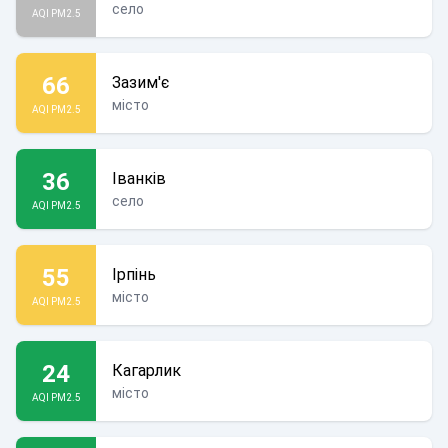
село
AQI PM2.5
66
Зазим'є
місто
AQI PM2.5
36
Іванків
село
AQI PM2.5
55
Ірпінь
місто
AQI PM2.5
24
Кагарлик
місто
AQI PM2.5