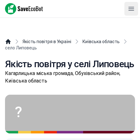
SaveEcoBot
Ope
Якість повітря в Україні
Київська область
село Липовець
Якість повітря у селі Липовець
Кaгapлицькa міська громада, Обухівський район,
Київська область
?