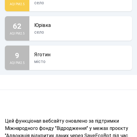
село
AQI PM2.5
62
Юрівка
село
AQI PM2.5
9
Яготин
місто
AQI PM2.5
Цей функціонал вебсайту оновлено за підтримки
Міжнародного фонду "Відродження" у межах проєкту
"Адвокація відкритих даних через SaveEcoBot під час