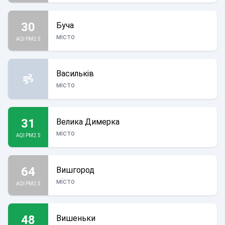
30
Буча
місто
AQI PM2.5
Васильків
місто
31
Велика Димерка
місто
AQI PM2.5
64
Вишгород
місто
AQI PM2.5
48
Вишеньки