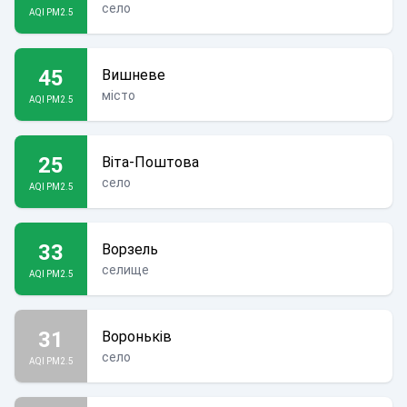
село
AQI PM2.5
45
Вишневе
місто
AQI PM2.5
25
Віта-Поштова
село
AQI PM2.5
33
Ворзель
селище
AQI PM2.5
31
Вороньків
село
AQI PM2.5