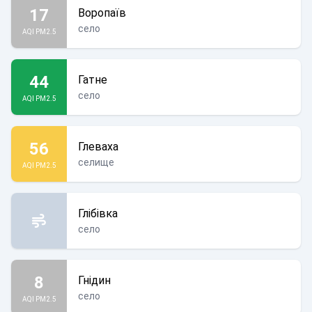
17
Воропаїв
село
AQI PM2.5
44
Гатне
село
AQI PM2.5
56
Глеваха
селище
AQI PM2.5
Глібівка
село
8
Гнідин
село
AQI PM2.5