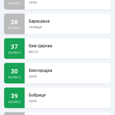
село
AQI PM2.5
28
Баришівка
селище
AQI PM2.5
37
Біла Церква
місто
AQI PM2.5
30
Білогородка
село
AQI PM2.5
39
Бобриця
село
AQI PM2.5