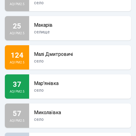
село
AQI PM2.5
25
Макарів
селище
AQI PM2.5
124
Малі Дмитровичі
село
AQI PM2.5
37
Мар'янівка
село
AQI PM2.5
57
Миколаївка
село
AQI PM2.5