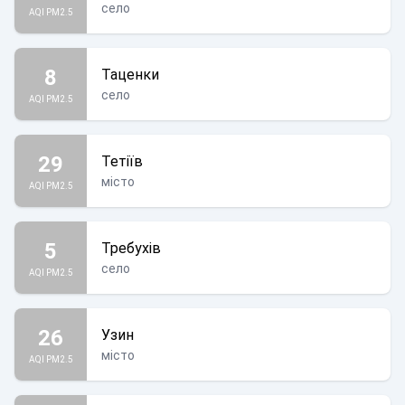
село
AQI PM2.5
8
Таценки
село
AQI PM2.5
29
Тетіїв
місто
AQI PM2.5
5
Требухів
село
AQI PM2.5
26
Узин
місто
AQI PM2.5