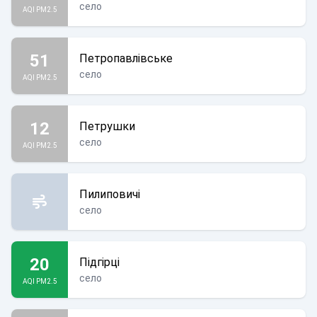
село
AQI PM2.5
51
Петропавлівське
село
AQI PM2.5
12
Петрушки
село
AQI PM2.5
Пилиповичі
село
20
Підгірці
село
AQI PM2.5