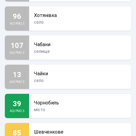
96
Хотянівка
село
AQI PM2.5
107
Чабани
селище
AQI PM2.5
13
Чайки
село
AQI PM2.5
39
Чорнобиль
місто
AQI PM2.5
85
Шевченкове