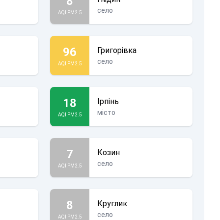
8
село
AQI PM2.5
96
Григорівка
село
AQI PM2.5
18
Ірпінь
місто
AQI PM2.5
7
Козин
село
AQI PM2.5
8
Круглик
село
AQI PM2.5