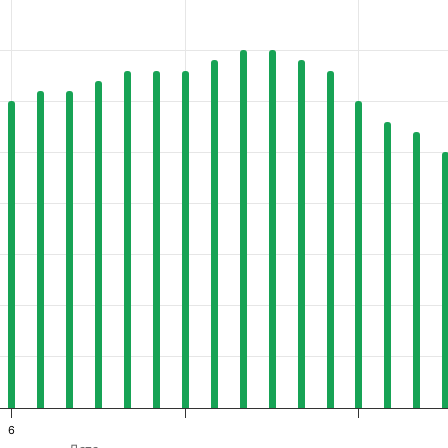
es from 25 to 35.
6