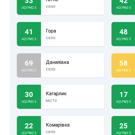
33
42
село
AQI PM2.5
AQI PM2.5
41
48
Гора
село
AQI PM2.5
AQI PM2.5
69
58
Данилівка
село
AQI PM2.5
AQI PM2.5
30
17
Кагарлик
місто
AQI PM2.5
AQI PM2.5
22
25
Комарівка
село
AQI PM2.5
AQI PM2.5