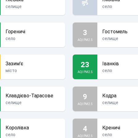
селище
село
3
Гореничі
Гостомель
село
селище
AQI PM2.5
23
Зазим'є
Іванків
місто
село
AQI PM2.5
9
Клавдієво-Тарасове
Кодра
селище
селище
AQI PM2.5
4
Королівка
Креничі
село
село
AQI PM2.5