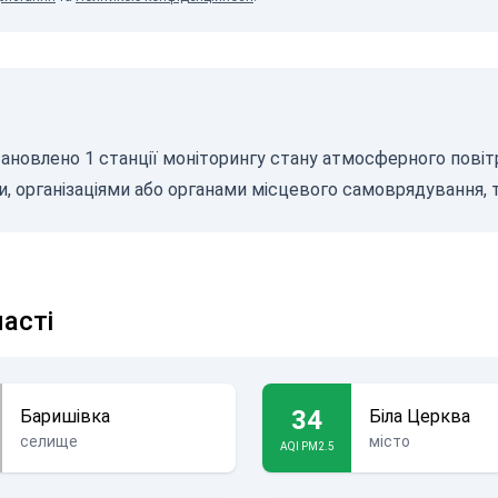
ановлено 1 станції моніторингу стану атмосферного повітря
 організаціями або органами місцевого самоврядування, 
ласті
34
Баришівка
Біла Церква
селище
місто
AQI PM2.5