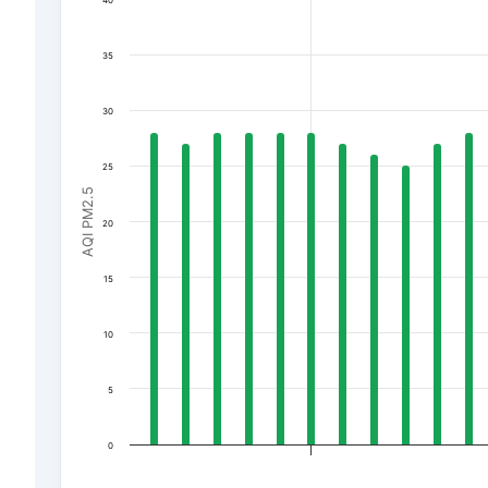
40
The chart has 1 Y axis displaying AQI PM2.5. Data rang
35
30
25
AQI PM2.5
20
15
10
5
0