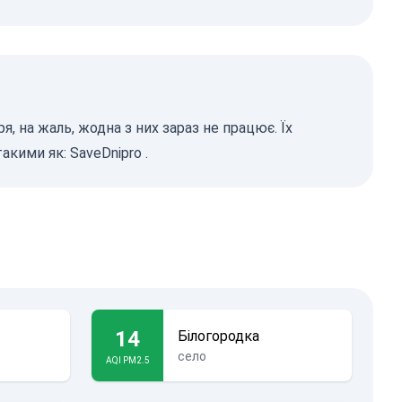
, на жаль, жодна з них зараз не працює. Їх
такими як:
SaveDnipro
.
14
Білогородка
село
AQI PM2.5