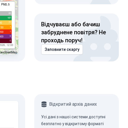
I PM2.5
83
187
77
00
Відчуваєш або бачиш
1
150
забруднене повітря? Не
1
200
0
300
проходь поруч!
0
2026, 12:00
Заповнити скаргу
penStreetMap
Відкритий архів даних
Усі дані з нашої системи доступні
безплатно у відкритому форматі