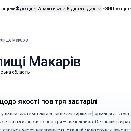
тформи
Функції
Аналітика
Відкриті дані
ESG
Про про
елище Макарів
елищі Макарів
вська область
щодо якості повітря застарілі
 у нашій системі наявна лише застаріла інформація зі стан
кості атмосферного повітря – неможливо. Останній розраху
 статися через несправність станцій моніторингу, закритт