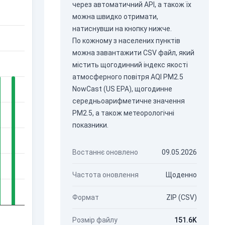
через
автоматичний API
, а також їх
можна швидко отримати,
натиснувши на кнопку нижче.
По кожному з населених пунктів
можна завантажити CSV файл, який
містить щогодинний індекс якості
атмосферного повітря AQI PM2.5
NowCast (US EPA), щогодинне
середньоарифметичне значення
PM2.5, а також метеорологічні
показники.
Востаннє оновлено
09.05.2026
Частота оновлення
Щоденно
Формат
ZIP (CSV)
Розмір файлу
151.6K