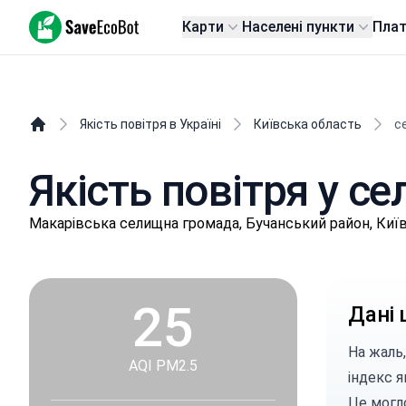
SaveEcoBot
Карти
Населені пункти
Пла
Якість повітря в Україні
Київська область
с
Якість повітря у с
Мaкapівськa селищнa громада, Бучанський район, Киї
25
Дані 
На жаль,
AQI PM2.5
індекс я
Це могло