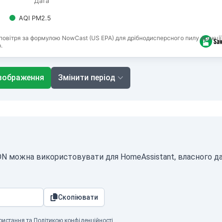
Дата
AQI PM2.5
повітря за формулою NowCast (US EPA) для дрібнодисперсного пилу фракції
.
зображення
Змінити період
SON можна використовувати для HomeAssistant, власного д
Скопіювати
ристання
та
Політикою конфіденційності
.