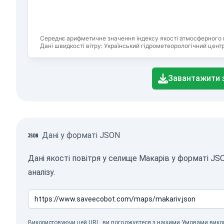
Середнє арифметичне значення індексу якості атмосферного 
Дані швидкості вітру: Український гідрометеорологічний центр
End of interactive chart.
Завантажити 
Дані у форматі JSON
Дані якості повітря у селище Макарів у форматі J
аналізу.
Використовуючи цей URL, ви погоджуєтеся з нашими
Умовами вико