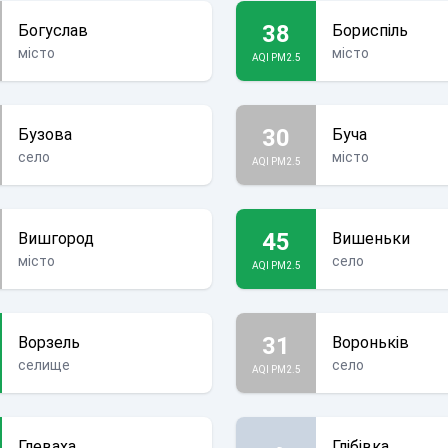
38
Богуслав
Бориспіль
місто
місто
AQI PM2.5
30
Бузова
Буча
село
місто
AQI PM2.5
45
Вишгород
Вишеньки
місто
село
AQI PM2.5
31
Ворзель
Вороньків
селище
село
AQI PM2.5
Глеваха
Глібівка