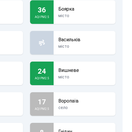
36
Боярка
місто
AQI PM2.5
Васильків
місто
24
Вишневе
місто
AQI PM2.5
17
Воропаїв
село
AQI PM2.5
Гнідин