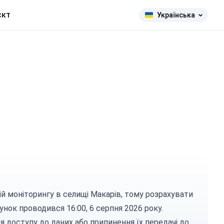
єкт
Українська
цій моніторингу в селищі Макарів, тому розрахувати
нок проводився 16:00, 6 серпня 2026 року.
я доступу до даних або припинення їх передачі до