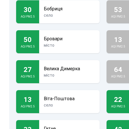
30
53
Бобриця
село
AQI PM2.5
AQI PM2.5
50
13
Бровари
місто
AQI PM2.5
AQI PM2.5
27
64
Велика Димерка
місто
AQI PM2.5
AQI PM2.5
13
22
Віта-Поштова
село
AQI PM2.5
AQI PM2.5
Гатне