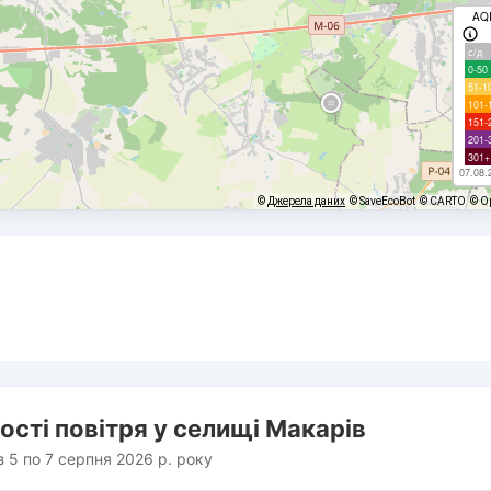
AQ
с/д
0-50
51-1
101-
151-
201-
301+
07.08.
©
Джерела даних
© SaveEcoBot
© CARTO
© O
ості повітря у селищі Макарів
з 5 по 7 серпня 2026 р. року
rom 2026-08-05 13:00:00 to 2026-08-06 16:00:00.