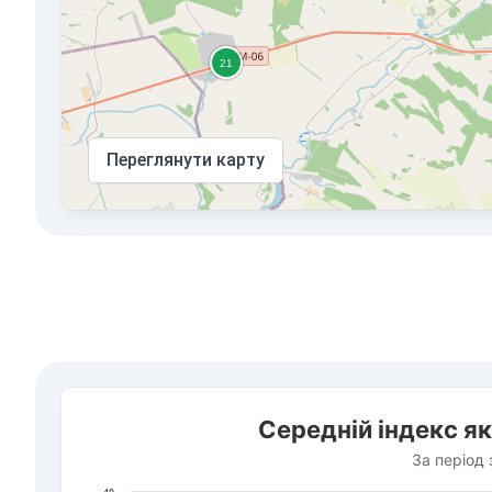
Переглянути карту
Середній індекс якості повітря у селищі Макарів
Середній індекс як
Bar chart with 28 bars.
За період з 5 по 7 серпня 2026 р. року
За період 
The chart has 1 X axis displaying Дата. Data ranges f