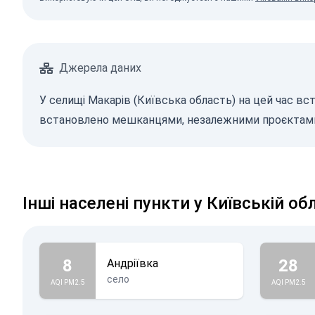
Джерела даних
У селищі Макарів (Київська область) на цей час вст
встановлено мешканцями, незалежними проєктами,
Інші населені пункти у Київській об
8
28
Андріївка
село
AQI PM2.5
AQI PM2.5