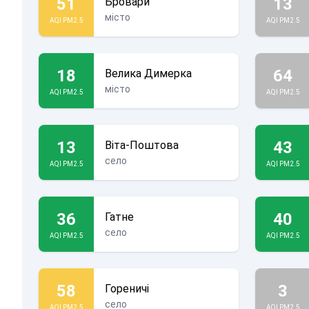
51
13
Бровари
місто
AQI PM2.5
AQI PM2.5
18
64
Велика Димерка
місто
AQI PM2.5
AQI PM2.5
13
43
Віта-Поштова
село
AQI PM2.5
AQI PM2.5
36
40
Гатне
село
AQI PM2.5
AQI PM2.5
58
3
Гореничі
село
AQI PM2.5
AQI PM2.5