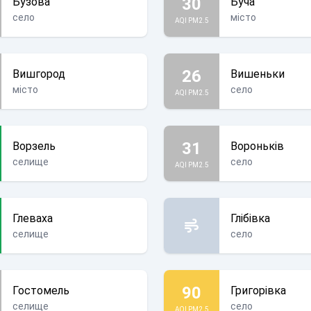
30
Бузова
Буча
село
місто
AQI PM2.5
26
Вишгород
Вишеньки
місто
село
AQI PM2.5
31
Ворзель
Вороньків
селище
село
AQI PM2.5
Глеваха
Глібівка
селище
село
90
Гостомель
Григорівка
селище
село
AQI PM2.5