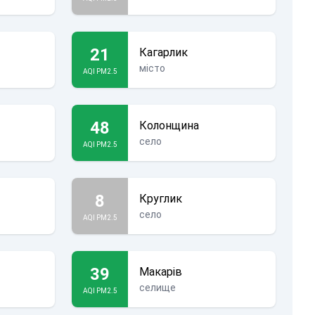
21
Кагарлик
місто
AQI PM2.5
48
Колонщина
село
AQI PM2.5
8
Круглик
село
AQI PM2.5
39
Макарів
селище
AQI PM2.5