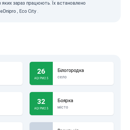
 з яких зараз працюють. Їх встановлено
eDnipro
,
Eco City
.
26
Білогородка
село
AQI PM2.5
32
Боярка
місто
AQI PM2.5