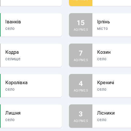
15
Іванків
Ірпінь
село
місто
AQI PM2.5
7
Кодра
Козин
селище
село
AQI PM2.5
4
Королівка
Креничі
село
село
AQI PM2.5
3
Лишня
Лісники
село
село
AQI PM2.5