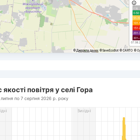
с/д
0-50
51-1
101-
151-
201-
301+
07.08.
©
Джерела даних
© SaveEcoBot
© CARTO
© O
 якості повітря у селі Гора
7 липня по 7 серпня 2026 р. року
rom 2026-07-17 17:00:00 to 2026-08-07 18:00:00.
ідні
Вихідні
es from 4 to 83.