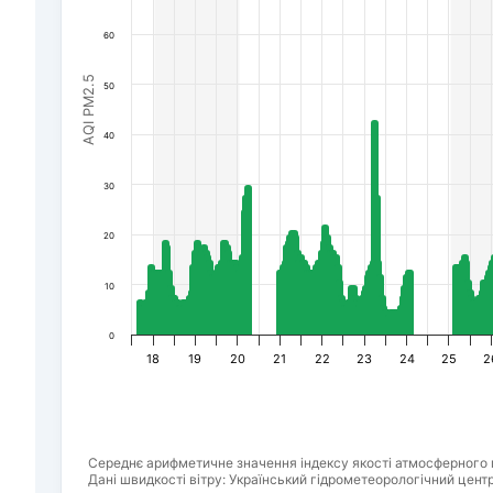
60
AQI PM2.5
50
40
30
20
10
0
18
19
20
21
22
23
24
25
2
Середнє арифметичне значення індексу якості атмосферного 
Дані швидкості вітру: Український гідрометеорологічний центр