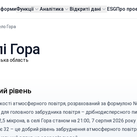
тформи
Функції
Аналітика
Відкриті дані
ESG
Про про
ело Гора
лі Гора
ська область
ий рівень
якості атмосферного повітря, розрахований за
формулою N
для головного забрудника повітря –
дрібнодисперсного пи
2,5 мікрона, в селі Гора станом на 21:00, 7 серпня 2026 року
є 32 – це добрий рівень забруднення атмосферного повітр