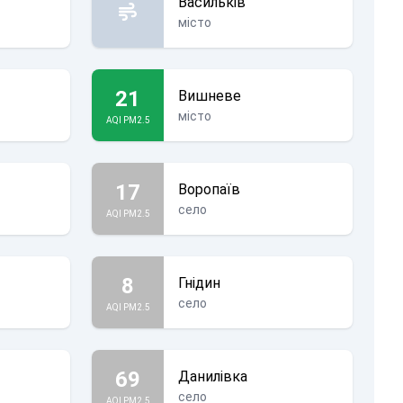
Васильків
місто
21
Вишневе
місто
AQI PM2.5
17
Воропаїв
село
AQI PM2.5
8
Гнідин
село
AQI PM2.5
69
Данилівка
село
AQI PM2.5