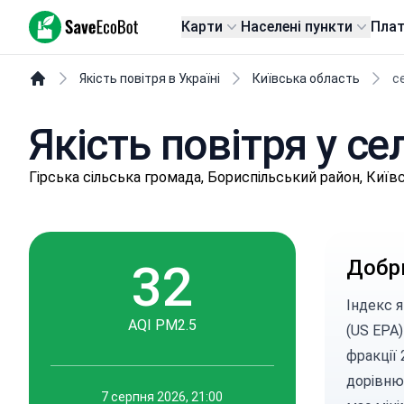
SaveEcoBot
Карти
Населені пункти
Пла
Якість повітря в Україні
Київська область
с
Якість повітря у се
Гіpськa сільська громада, Бориспільський район, Київ
32
Добр
Індекс 
AQI PM2.5
(US EPA)
фракції 
дорівню
7 серпня 2026, 21:00