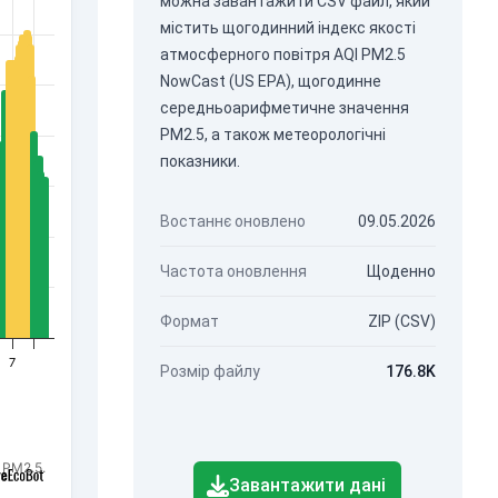
можна завантажити CSV файл, який
містить щогодинний індекс якості
атмосферного повітря AQI PM2.5
NowCast (US EPA), щогодинне
середньоарифметичне значення
PM2.5, а також метеорологічні
показники.
Востаннє оновлено
09.05.2026
Частота оновлення
Щоденно
Формат
ZIP (CSV)
7
Розмір файлу
176.8K
 PM2.5.
Завантажити дані