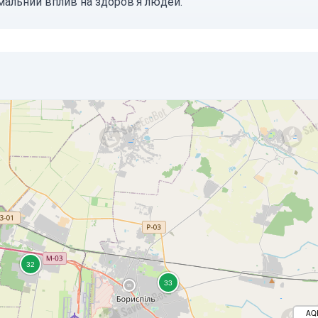
імальний вплив на здоров'я людей.
AQ