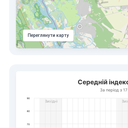
Переглянути карту
Середній індекс якості повітря у селі Гора
Середній індекс
Bar chart with 436 bars.
За період з 17 липня по 7 серпня 2026 р. року
За період з 1
The chart has 1 X axis displaying Дата. Data ranges f
90
Вихідні
Вих
The chart has 1 Y axis displaying AQI PM2.5. Data rang
80
70