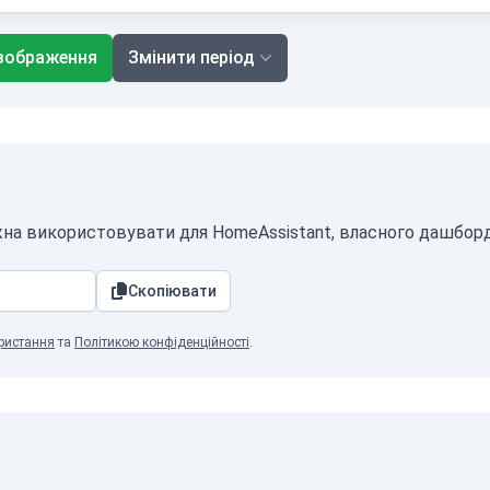
зображення
Змінити період
жна використовувати для HomeAssistant, власного дашборду
Скопіювати
ристання
та
Політикою конфіденційності
.