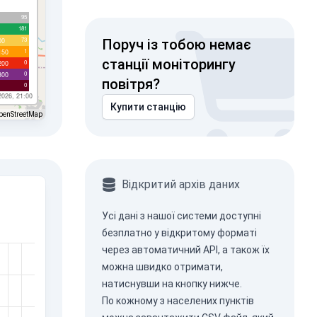
95
181
73
00
Поруч із тобою немає
1
150
станції моніторингу
0
200
0
300
повітря?
0
2026, 21:00
Купити станцію
penStreetMap
Відкритий архів даних
Усі дані з нашої системи доступні
безплатно у відкритому форматі
через
автоматичний API
, а також їх
можна швидко отримати,
натиснувши на кнопку нижче.
По кожному з населених пунктів