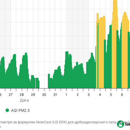
6
27
28
29
30
31
1
2
3
4
5
6
Дата
AQI PM2.5
повітря за формулою NowCast (US EPA) для дрібнодисперсного пилу фракції
.