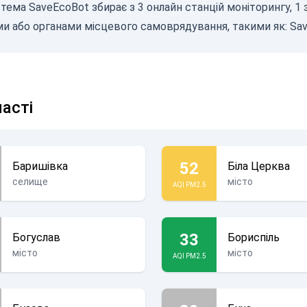
стема SaveEcoBot збирає з 3 онлайн станцій моніторингу, 1
и або органами місцевого самоврядування, такими як:
Sav
ласті
52
Баришівка
Біла Церква
селище
місто
AQI PM2.5
33
Богуслав
Бориспіль
місто
місто
AQI PM2.5