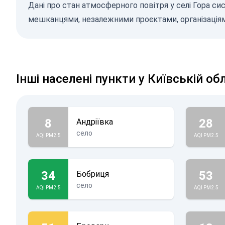
Дані про стан атмосферного повітря у селі Гора си
мешканцями, незалежними проєктами, організаціям
Інші населені пункти у Київській об
8
28
Андріївка
село
AQI PM2.5
AQI PM2.5
34
53
Бобриця
село
AQI PM2.5
AQI PM2.5