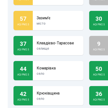
57
30
Зазим'є
місто
AQI PM2.5
AQI PM2.5
37
9
Клавдієво-Тарасове
селище
AQI PM2.5
AQI PM2.5
44
50
Комарівка
село
AQI PM2.5
AQI PM2.5
42
36
Крюківщина
село
AQI PM2.5
AQI PM2.5