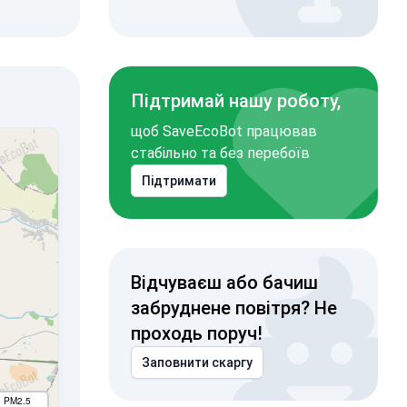
Підтримай нашу роботу,
щоб SaveEcoBot працював
стабільно та без перебоїв
Підтримати
Відчуваєш або бачиш
забруднене повітря? Не
проходь поруч!
Заповнити скаргу
I PM2.5