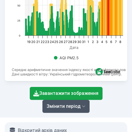
50
25
0
19
20
21
22
23
24
25
26
27
28
29
30
31
1
2
3
4
5
6
7
8
Дата
AQI PM2.5
Середнє арифметичне значення індексу якості атмосферного повітря
Дані швидкості вітру: Український гідрометеорологічний центр.
End of interactive chart.
Завантажити зображення
Змінити період
Відкритий архів даних