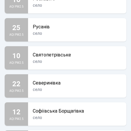
село
AQI PM2.5
25
Русанів
село
AQI PM2.5
10
Святопетрівське
село
AQI PM2.5
22
Северинівка
село
AQI PM2.5
12
Софіївська Борщагівка
село
AQI PM2.5