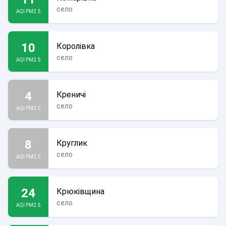
село
AQI PM2.5
10
Королівка
село
AQI PM2.5
4
Креничі
село
AQI PM2.5
8
Круглик
село
AQI PM2.5
24
Крюківщина
село
AQI PM2.5