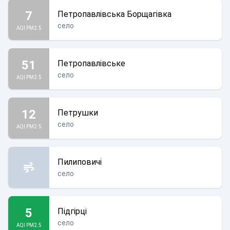
7
Петропавлівська Борщагівка
село
AQI PM2.5
51
Петропавлівське
село
AQI PM2.5
12
Петрушки
село
AQI PM2.5
Пилиповичі
село
5
Підгірці
село
AQI PM2.5