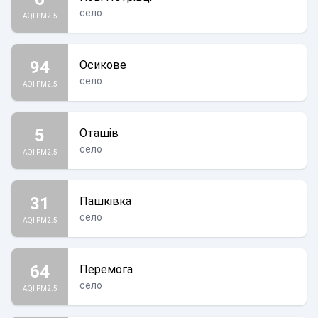
село
AQI PM2.5
94
Осикове
село
AQI PM2.5
5
Оташів
село
AQI PM2.5
31
Пашківка
село
AQI PM2.5
64
Перемога
село
AQI PM2.5