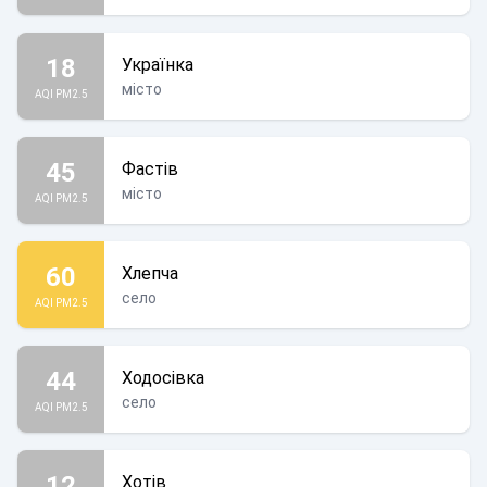
18
Українка
місто
AQI PM2.5
45
Фастів
місто
AQI PM2.5
60
Хлепча
село
AQI PM2.5
44
Ходосівка
село
AQI PM2.5
12
Хотів