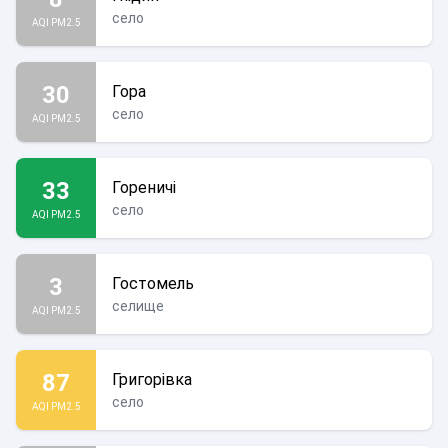
село
AQI PM2.5
30
Гора
село
AQI PM2.5
33
Гореничі
село
AQI PM2.5
3
Гостомель
селище
AQI PM2.5
87
Григорівка
село
AQI PM2.5