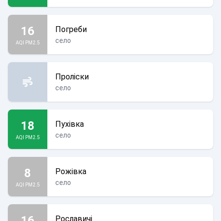
16
Погреби
село
AQI PM2.5
Проліски
село
18
Пухівка
село
AQI PM2.5
8
Рожівка
село
AQI PM2.5
16
Рославичі