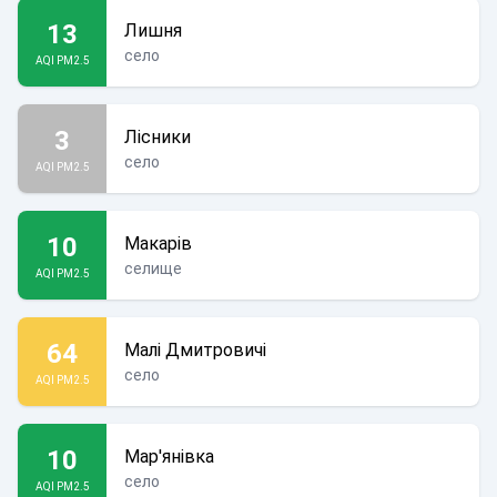
13
Лишня
село
AQI PM2.5
3
Лісники
село
AQI PM2.5
10
Макарів
селище
AQI PM2.5
64
Малі Дмитровичі
село
AQI PM2.5
10
Мар'янівка
село
AQI PM2.5