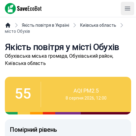
SaveEcoBot
Ope
Якість повітря в Україні
Київська область
місто Обухів
Якість повітря у місті Обухів
Обухівськa міська громада, Обухівський район,
Київська область
55
AQI PM2.5
8 серпня 2026, 12:00
Помірний рівень