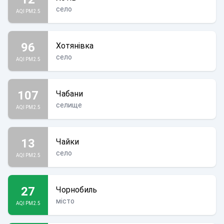
село
AQI PM2.5
96
Хотянівка
село
AQI PM2.5
107
Чабани
селище
AQI PM2.5
13
Чайки
село
AQI PM2.5
27
Чорнобиль
місто
AQI PM2.5