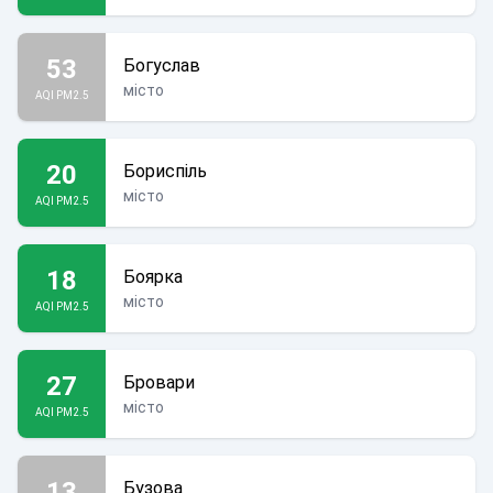
53
Богуслав
місто
AQI PM2.5
20
Бориспіль
місто
AQI PM2.5
18
Боярка
місто
AQI PM2.5
27
Бровари
місто
AQI PM2.5
13
Бузова