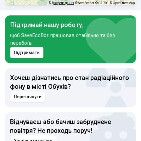
©
Джерела даних
© SaveEcoBot
© CARTO
© OpenStreetMap
Підтримай нашу роботу,
щоб SaveEcoBot працював стабільно та без
перебоїв
Підтримати
Хочеш дізнатись про стан радіаційного
фону в місті Обухів?
Переглянути
Відчуваєш або бачиш забруднене
повітря? Не проходь поруч!
Заповнити скаргу