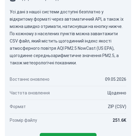
Усі дані з нашої системи доступні безплатно у
відкритому форматі через
автоматичний API
, а також їх
можна швидко отримати, натиснувши на кнопку нижче.
По кожному з населених пунктів можна завантажити
CSV файл, який містить щогодинний індекс якості
атмосферного повітря AQI PM2.5 NowCast (US EPA),
щогодинне середньоарифметичне значення PM2.5, а
також метеорологічні показники.
Востаннє оновлено
09.05.2026
Частота оновлення
Щоденно
Формат
ZIP (CSV)
Розмір файлу
251.6K