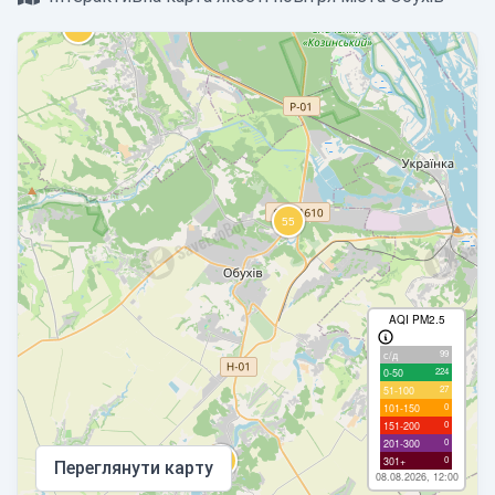
AQI PM2.5
99
с/д
224
0-50
27
51-100
0
101-150
0
151-200
0
201-300
0
301+
Переглянути карту
08.08.2026, 12:00