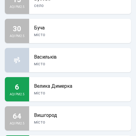
село
AQI PM2.5
30
Буча
місто
AQI PM2.5
Васильків
місто
6
Велика Димерка
місто
AQI PM2.5
64
Вишгород
місто
AQI PM2.5