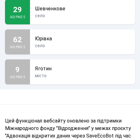
29
Шевченкове
село
AQI PM2.5
62
Юрівка
село
AQI PM2.5
9
Яготин
місто
AQI PM2.5
Цей функціонал вебсайту оновлено за підтримки
Міжнародного фонду "Відродження" у межах проєкту
"Адвокація відкритих даних через SaveEcoBot під час