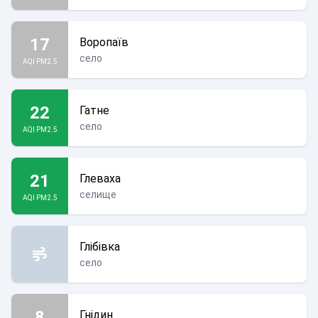
17
Воропаїв
село
AQI PM2.5
22
Гатне
село
AQI PM2.5
21
Глеваха
селище
AQI PM2.5
Глібівка
село
8
Гнідин