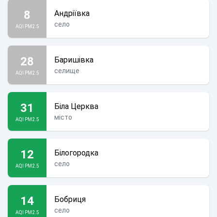
8
Андріївка
село
AQI PM2.5
28
Баришівка
селище
AQI PM2.5
31
Біла Церква
місто
AQI PM2.5
12
Білогородка
село
AQI PM2.5
14
Бобриця
село
AQI PM2.5