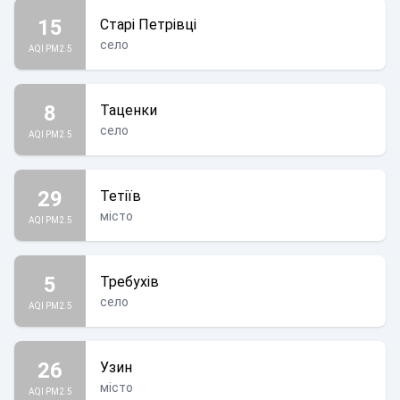
15
Старі Петрівці
село
AQI PM2.5
8
Таценки
село
AQI PM2.5
29
Тетіїв
місто
AQI PM2.5
5
Требухів
село
AQI PM2.5
26
Узин
місто
AQI PM2.5