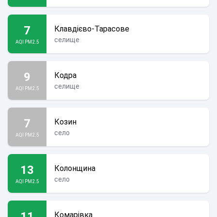
7
Клавдієво-Тарасове
селище
AQI PM2.5
9
Кодра
селище
AQI PM2.5
7
Козин
село
AQI PM2.5
13
Колонщина
село
AQI PM2.5
11
Комарівка