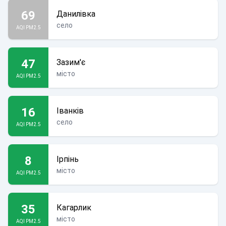
69
Данилівка
село
AQI PM2.5
47
Зазим'є
місто
AQI PM2.5
16
Іванків
село
AQI PM2.5
8
Ірпінь
місто
AQI PM2.5
35
Кагарлик
місто
AQI PM2.5