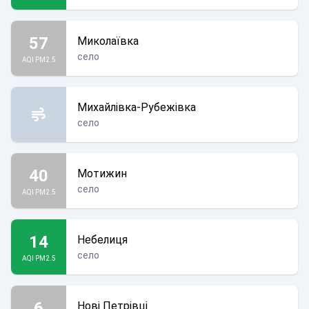
57
Миколаївка
село
AQI PM2.5
Михайлівка-Рубежівка
село
40
Мотижин
село
AQI PM2.5
14
Небелиця
село
AQI PM2.5
6
Нові Петрівці